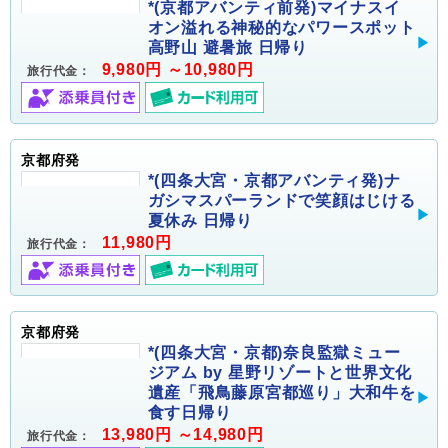
*(京都アバンティ前発)マイナスイ
オン溢れる神秘的なパワースポット
高野山 避暑旅 日帰り
9,980円 ～10,980円
旅行代金：
京都府発
*(四条大宮・京都アバンティ発)ナ
ガシマスパーランドで笑顔はじける
夏休み 日帰り
11,980円
旅行代金：
京都府発
*(四条大宮・京都)奈良監獄ミュー
ジアム by 星野リゾートと世界文化
遺産「飛鳥藤原宮都巡り」大和牛を
食す日帰り
13,980円 ～14,980円
旅行代金：