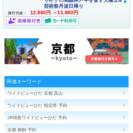
り呼子の烏賊神戸牛を食す天橋立&
芸術祭丹波日帰り
12,980円 ～13,980円
旅行代金：
関連キーワード
ワイドビューひだ 京都 高山
ワイドビューひだ 指定席 予約
JR特急ワイドビューひだ 予約
京都 鵜飼 予約