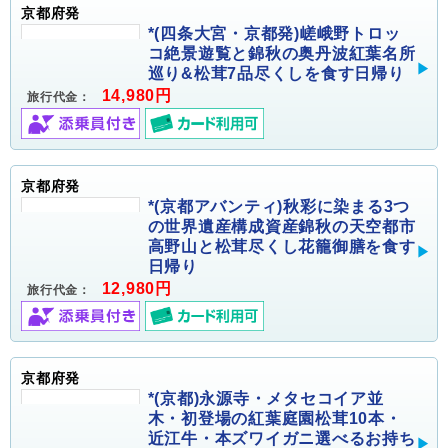
京都府発
*(四条大宮・京都発)嵯峨野トロッ
コ絶景遊覧と錦秋の奥丹波紅葉名所
巡り&松茸7品尽くしを食す日帰り
14,980円
旅行代金：
京都府発
*(京都アバンティ)秋彩に染まる3つ
の世界遺産構成資産錦秋の天空都市
高野山と松茸尽くし花籠御膳を食す
日帰り
12,980円
旅行代金：
京都府発
*(京都)永源寺・メタセコイア並
木・初登場の紅葉庭園松茸10本・
近江牛・本ズワイガニ選べるお持ち