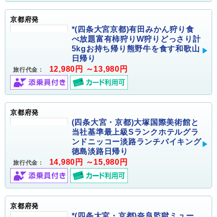
京都府発
*(四条大宮京都)有田みかん狩り食
べ放題富有柿狩りW狩りどっさり計
5kgお持ち帰り熊野牛を食す和歌山
日帰り
12,980円 ～13,980円
旅行代金：
京都府発
(四条大宮・京都)大塚国際美術館と
当社基準最上級Sランクホテルグラ
ンドニッコー淡路ランチバイキング
徳島淡路日帰り
14,980円 ～15,980円
旅行代金：
京都府発
*(四条大宮・京都)奈良監獄ミュー