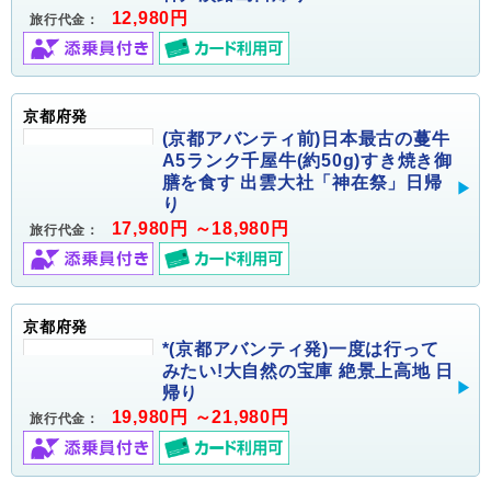
12,980円
旅行代金：
京都府発
(京都アバンティ前)日本最古の蔓牛
A5ランク千屋牛(約50g)すき焼き御
膳を食す 出雲大社「神在祭」日帰
り
17,980円 ～18,980円
旅行代金：
京都府発
*(京都アバンティ発)一度は行って
みたい!大自然の宝庫 絶景上高地 日
帰り
19,980円 ～21,980円
旅行代金：