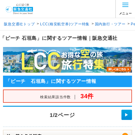
メニュー
>
>
>
阪急交通社トップ
LCC(格安航空券)ツアー特集
国内旅行・ツアー
P
「ピーチ 石垣島」に関するツアー情報｜阪急交通社
「ピーチ 石垣島」に関するツアー情報
34件
｜
検索結果該当件数
1/2ページ
▶