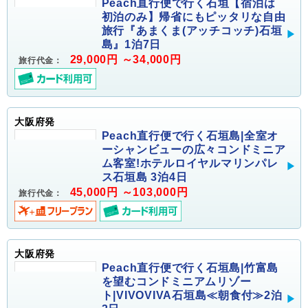
Peach直行便で行く石垣【宿泊は
初泊のみ】帰省にもピッタリな自由
旅行『あまくま(アッチコッチ)石垣
島』1泊7日
29,000円 ～34,000円
旅行代金：
大阪府発
Peach直行便で行く石垣島|全室オ
ーシャンビューの広々コンドミニア
ム客室!ホテルロイヤルマリンパレ
ス石垣島 3泊4日
45,000円 ～103,000円
旅行代金：
大阪府発
Peach直行便で行く石垣島|竹富島
を望むコンドミニアムリゾー
ト|VIVOVIVA石垣島≪朝食付≫2泊