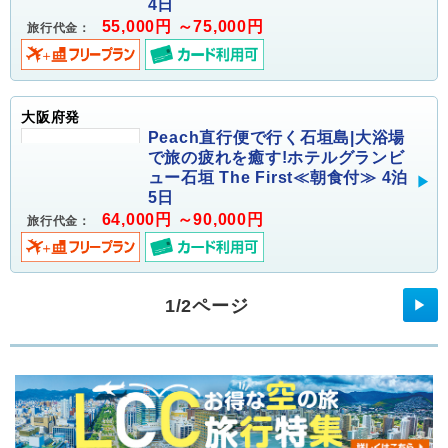
4日
55,000円 ～75,000円
旅行代金：
大阪府発
Peach直行便で行く石垣島|大浴場
で旅の疲れを癒す!ホテルグランビ
ュー石垣 The First≪朝食付≫ 4泊
5日
64,000円 ～90,000円
旅行代金：
1/2ページ
▶