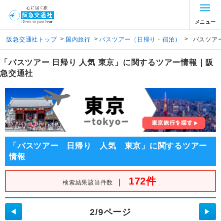
メニュー
>
>
>
阪急交通社トップ
国内旅行
バスツアー（日帰り・宿泊）
バスツア
「バスツアー 日帰り 人気 東京」に関するツアー情報｜阪
急交通社
「バスツアー 日帰り 人気 東京」に関するツアー
情報
172件
｜
検索結果該当件数
2/9ページ
◀
▶