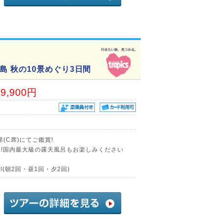
 秋の10景めぐり3日間
29,900円
(C席)にてご鑑賞!
年!国内最大級の露天風呂もお楽しみください
(朝2回・昼1回・夕2回)