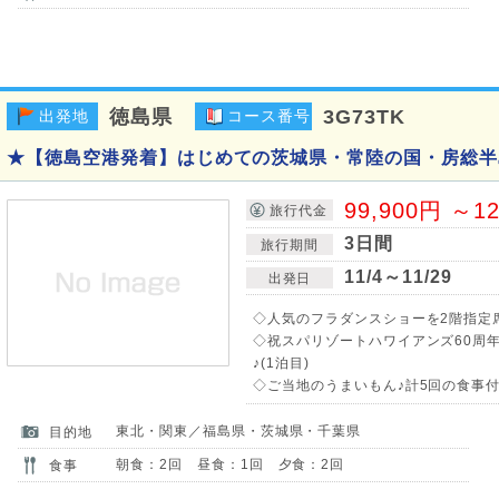
徳島県
3G73TK
出発地
コース番号
★【徳島空港発着】はじめての茨城県・常陸の国・房総半島
99,900円 ～1
旅行代金
3日間
旅行期間
11/4～11/29
出発日
◇人気のフラダンスショーを2階指定席
◇祝スパリゾートハワイアンズ60周
♪(1泊目)
◇ご当地のうまいもん♪計5回の食事付!
東北・関東／福島県・茨城県・千葉県
目的地
朝食：2回 昼食：1回 夕食：2回
食事