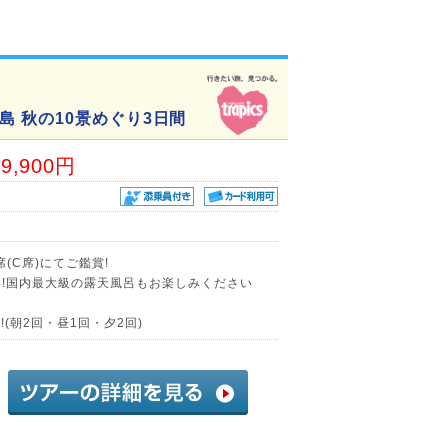
 秋の10景めぐり3日間
29,900円
(C席)にてご鑑賞!
年!国内最大級の露天風呂もお楽しみください
(朝2回・昼1回・夕2回)