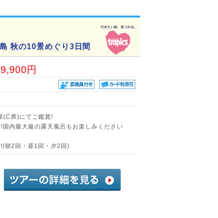
 秋の10景めぐり3日間
69,900円
(C席)にてご鑑賞!
年!国内最大級の露天風呂もお楽しみください
(朝2回・昼1回・夕2回)