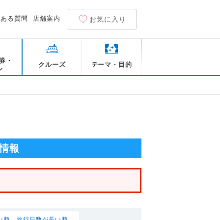
くある質問
店舗案内
お気に入り
券・
クルーズ
テーマ・目的
ル
情報
い順
旅行日数が長い順