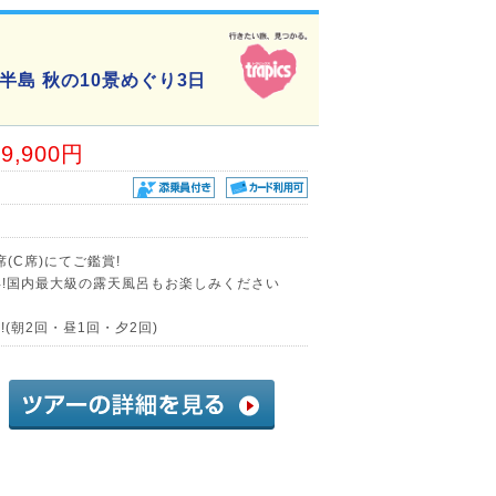
島 秋の10景めぐり3日
19,900円
(C席)にてご鑑賞!
年!国内最大級の露天風呂もお楽しみください
(朝2回・昼1回・夕2回)