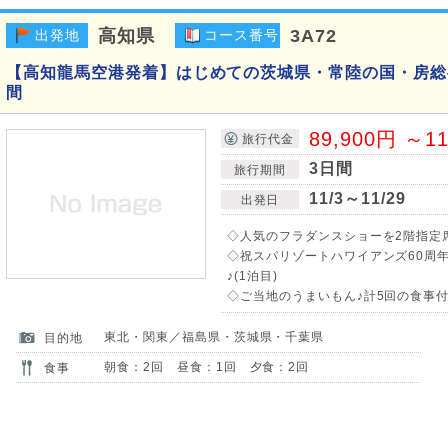
高知県
3A72
出発地
コース番号
【高知龍馬空港発着】はじめての茨城県・常陸の国・房総半
間
89,900円 ～1
旅行代金
3日間
旅行期間
11/3～11/29
出発日
◇人気のフラダンスショーを2階指定席
◇祝スパリゾートハワイアンズ60周
♪(1泊目)
◇ご当地のうまいもん♪計5回の食事付!
東北・関東／福島県・茨城県・千葉県
目的地
朝食：2回 昼食：1回 夕食：2回
食事