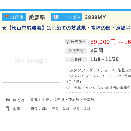
愛媛県
3889MY
出発地
コース番号
★【松山空港発着】はじめての茨城県・常陸の国・房総半島
89,900円 ～1
旅行代金
3日間
旅行期間
11/8～11/29
出発日
◇人気のフラダンスショーを2階指定席
◇祝スパリゾートハワイアンズ60周
♪(1泊目)
◇ご当地のうまいもん♪計5回の食事付!
東北・関東／福島県・茨城県・千葉県
目的地
朝食：2回 昼食：1回 夕食：2回
食事