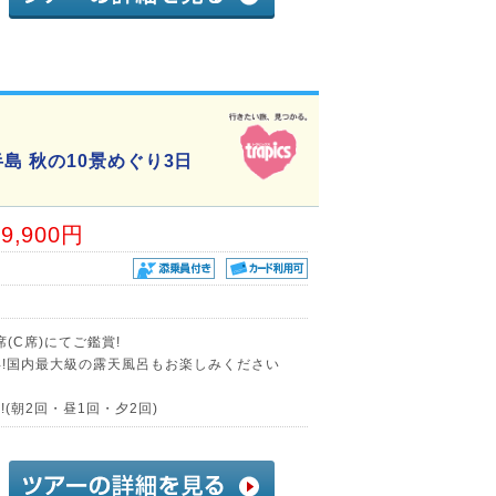
島 秋の10景めぐり3日
19,900円
(C席)にてご鑑賞!
年!国内最大級の露天風呂もお楽しみください
(朝2回・昼1回・夕2回)