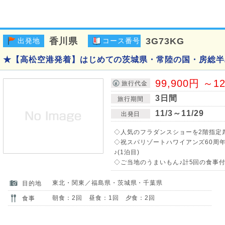
香川県
3G73KG
出発地
コース番号
★【高松空港発着】はじめての茨城県・常陸の国・房総半島
99,900円 ～1
旅行代金
3日間
旅行期間
11/3～11/29
出発日
◇人気のフラダンスショーを2階指定席
◇祝スパリゾートハワイアンズ60周
♪(1泊目)
◇ご当地のうまいもん♪計5回の食事付!
東北・関東／福島県・茨城県・千葉県
目的地
朝食：2回 昼食：1回 夕食：2回
食事