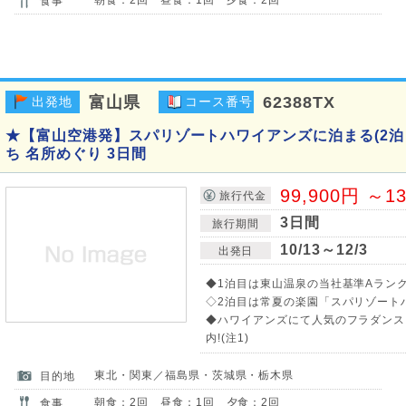
食事
富山県
62388TX
出発地
コース番号
★【富山空港発】スパリゾートハワイアンズに泊まる(2泊
ち 名所めぐり 3日間
99,900円 ～1
旅行代金
3日間
旅行期間
10/13～12/3
出発日
◆1泊目は東山温泉の当社基準Aランク
◇2泊目は常夏の楽園「スパリゾート
◆ハワイアンズにて人気のフラダンス
内!(注1)
東北・関東／福島県・茨城県・栃木県
目的地
朝食：2回 昼食：1回 夕食：2回
食事