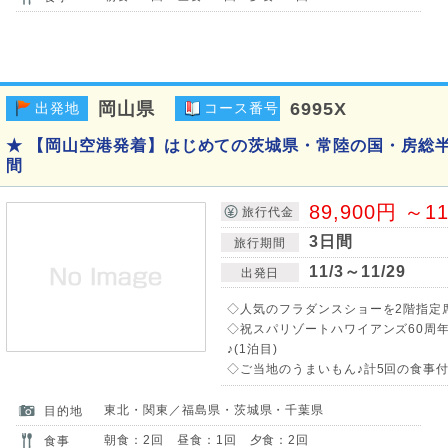
岡山県
6995X
出発地
コース番号
★ 【岡山空港発着】はじめての茨城県・常陸の国・房総半
間
89,900円 ～1
旅行代金
3日間
旅行期間
11/3～11/29
出発日
◇人気のフラダンスショーを2階指定席
◇祝スパリゾートハワイアンズ60周
♪(1泊目)
◇ご当地のうまいもん♪計5回の食事付!
東北・関東／福島県・茨城県・千葉県
目的地
朝食：2回 昼食：1回 夕食：2回
食事