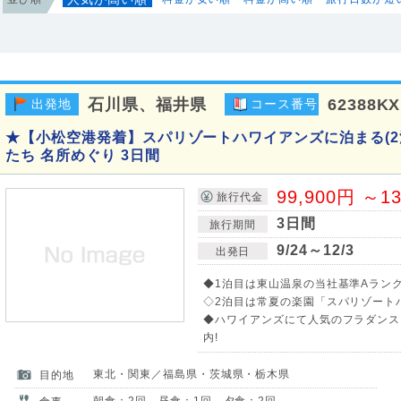
石川県、福井県
62388KX
出発地
コース番号
★【小松空港発着】スパリゾートハワイアンズに泊まる(2
たち 名所めぐり 3日間
99,900円 ～1
旅行代金
3日間
旅行期間
9/24～12/3
出発日
◆1泊目は東山温泉の当社基準Aランク
◇2泊目は常夏の楽園「スパリゾート
◆ハワイアンズにて人気のフラダンス
内!
東北・関東／福島県・茨城県・栃木県
目的地
朝食：2回 昼食：1回 夕食：2回