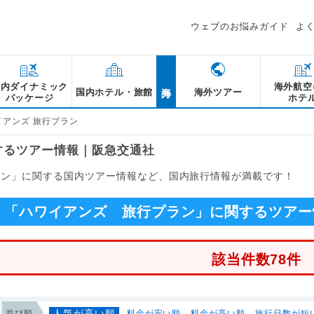
ウェブのお悩みガイド
よ
海外
国内ダイナミック
海外航空
国内ホテル・旅館
海外ツアー
パッケージ
ホテ
イアンズ 旅行プラン
するツアー情報｜阪急交通社
ラン」に関する国内ツアー情報など、国内旅行情報が満載です！
「ハワイアンズ 旅行プラン」に関するツアー
該当件数78件
人気が高い順
並び順
料金が安い順
料金が高い順
旅行日数が短