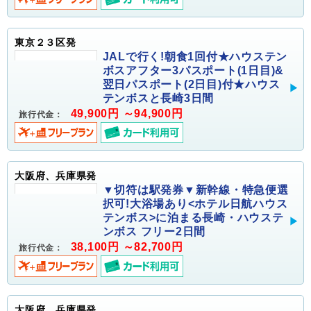
東京２３区発
JALで行く!朝食1回付★ハウステン
ボスアフター3パスポート(1日目)&
翌日パスポート(2日目)付★ハウス
テンボスと長崎3日間
49,900円 ～94,900円
旅行代金：
大阪府、兵庫県発
▼切符は駅発券▼新幹線・特急便選
択可!大浴場あり<ホテル日航ハウス
テンボス>に泊まる長崎・ハウステ
ンボス フリー2日間
38,100円 ～82,700円
旅行代金：
大阪府、兵庫県発