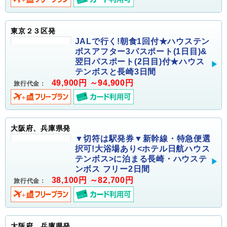
東京２３区発
JALで行く!朝食1回付★ハウステン
ボスアフター3パスポート(1日目)&
翌日パスポート(2日目)付★ハウス
テンボスと長崎3日間
49,900円 ～94,900円
旅行代金：
大阪府、兵庫県発
▼切符は駅発券▼新幹線・特急便選
択可!大浴場あり<ホテル日航ハウス
テンボス>に泊まる長崎・ハウステ
ンボス フリー2日間
38,100円 ～82,700円
旅行代金：
大阪府、兵庫県発