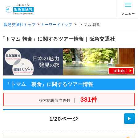
メニュー
>
>
阪急交通社トップ
キーワードトップ
トマム 朝食
「トマム 朝食」に関するツアー情報｜阪急交通社
「トマム 朝食」に関するツアー情報
381件
｜
検索結果該当件数
1/20ページ
▶