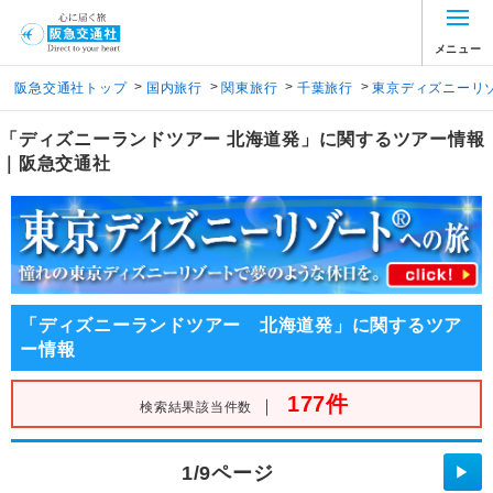
メニュー
>
>
>
>
阪急交通社トップ
国内旅行
関東旅行
千葉旅行
東京ディズニーリゾ
「ディズニーランドツアー 北海道発」に関するツアー情報
｜阪急交通社
「ディズニーランドツアー 北海道発」に関するツア
ー情報
177件
｜
検索結果該当件数
1/9ページ
▶