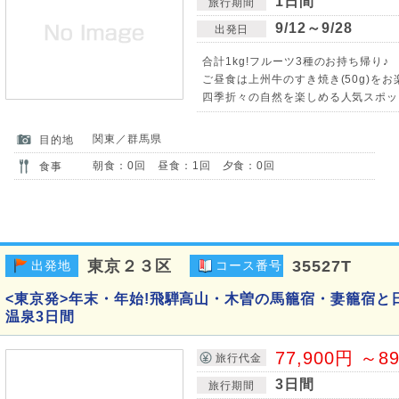
1日間
旅行期間
9/12～9/28
出発日
合計1kg!フルーツ3種のお持ち帰り♪
ご昼食は上州牛のすき焼き(50g)をお
四季折々の自然を楽しめる人気スポット
関東／群馬県
目的地
朝食：0回 昼食：1回 夕食：0回
食事
東京２３区
35527T
出発地
コース番号
<東京発>年末・年始!飛騨高山・木曽の馬籠宿・妻籠宿と
温泉3日間
77,900円 ～8
旅行代金
3日間
旅行期間