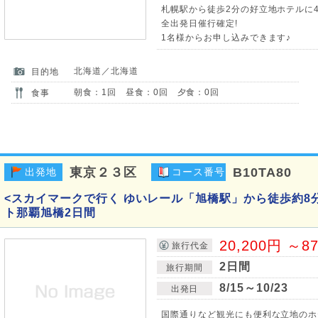
札幌駅から徒歩2分の好立地ホテルに4
全出発日催行確定!
1名様からお申し込みできます♪
北海道／北海道
目的地
朝食：1回 昼食：0回 夕食：0回
食事
東京２３区
B10TA80
出発地
コース番号
<スカイマークで行く ゆいレール「旭橋駅」から徒歩約8
ト那覇旭橋2日間
20,200円 ～8
旅行代金
2日間
旅行期間
8/15～10/23
出発日
国際通りなど観光にも便利な立地のホ