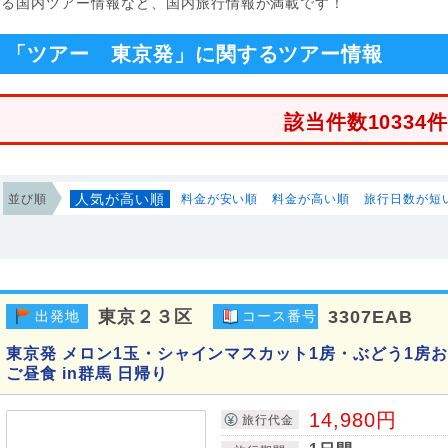
する国内ツアー情報など、国内旅行情報が満載です！
「ツアー 東京発」に関するツアー情報
該当件数10334
人気が高い順
並び順
料金が安い順
料金が高い順
旅行日数が短
東京２３区
3307EAB
出発地
コース番号
東京発 メロン1玉・シャインマスカット1房・ぶどう1房
ご昼食 in群馬 日帰り
14,980円
旅行代金