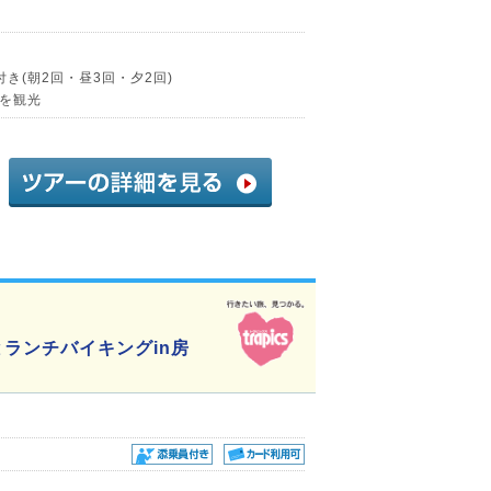
き(朝2回・昼3回・夕2回)
を観光
ランチバイキングin房