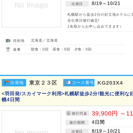
8/19～10/21
出発日
札幌駅から徒歩2分の好立地ホテルに3
全出発日催行確定!
1名様からお申し込みできます♪
北海道／北海道
目的地
朝食：0回 昼食：0回 夕食：0回
食事
東京２３区
KG203X4
出発地
コース番号
<羽田発/スカイマーク利用>札幌駅徒歩2分!観光に便利な
幌4日間
39,900円 ～1
旅行代金
4日間
旅行期間
8/19～10/21
出発日