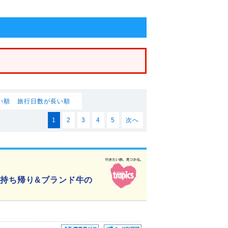
件
い順
旅行日数が長い順
1
2
3
4
5
次へ
お持ち帰り&ブランド牛の