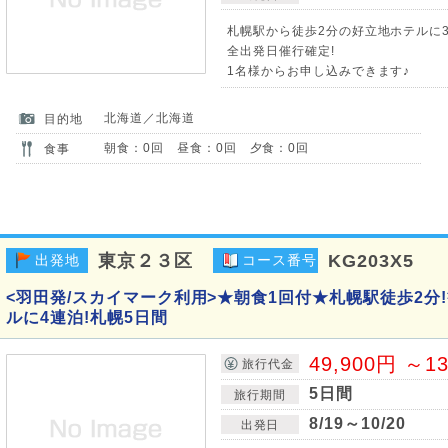
札幌駅から徒歩2分の好立地ホテルに3
全出発日催行確定!
1名様からお申し込みできます♪
北海道／北海道
目的地
朝食：0回 昼食：0回 夕食：0回
食事
東京２３区
KG203X5
出発地
コース番号
<羽田発/スカイマーク利用>★朝食1回付★札幌駅徒歩2分
ルに4連泊!札幌5日間
49,900円 ～1
旅行代金
5日間
旅行期間
8/19～10/20
出発日