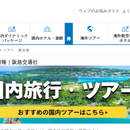
ウェブのお悩みガイド
よ
海外
国内ダイナミック
海外航空
国内ホテル・旅館
海外ツアー
パッケージ
ホテ
>
ツアー 東京発
情報｜阪急交通社