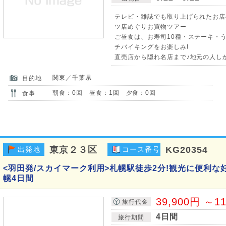
テレビ・雑誌でも取り上げられたお店
ツ店めぐりお買物ツアー
ご昼食は、お寿司10種・ステーキ・
チバイキングをお楽しみ!
直売店から隠れ名店まで♪地元の人し
関東／千葉県
目的地
朝食：0回 昼食：1回 夕食：0回
食事
東京２３区
KG20354
出発地
コース番号
<羽田発/スカイマーク利用>札幌駅徒歩2分!観光に便利な
幌4日間
39,900円 ～1
旅行代金
4日間
旅行期間