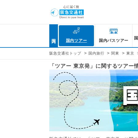
国内
国内ツアー
国内バスツアー
>
>
>
阪急交通社トップ
国内旅行
関東
東京
「ツアー 東京発」に関するツアー