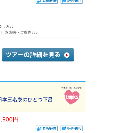
楽しみ♪♪
 諏訪峡へご案内♪♪♪
日本三名泉のひとつ下呂
9,900円