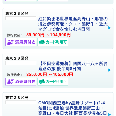
東京２３区発
紅に染まる世界遺産高野山・那智の
滝と伊勢海老・クエ・熊野牛・近大
マグロで食を愉しむ 4日間
89,900円 ～104,900円
旅行代金：
東京２３区発
【羽田空港発着】四国八十八ヶ所お
遍路の旅 後半周8日間
355,000円 ～405,000円
旅行代金：
東京２３区発
OMO関西空港by星野リゾート(1-4
泊目)に4連泊 世界遺産熊野三山・
高野山・春日大社 関西長期滞在5日