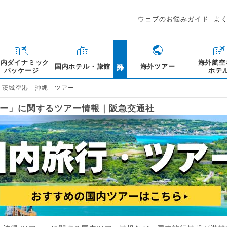
ウェブのお悩みガイド
よ
海外
国内ダイナミック
海外航空
国内ホテル・旅館
海外ツアー
パッケージ
ホテ
 茨城空港 沖縄 ツアー
アー」に関するツアー情報｜阪急交通社