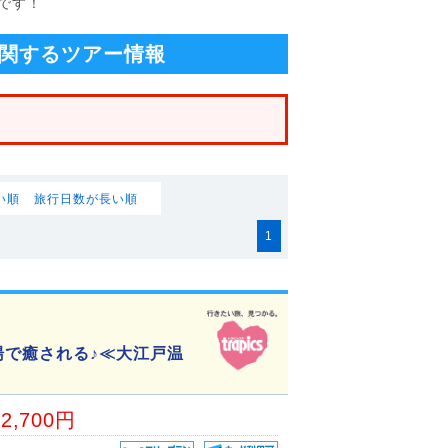
です！
関するツアー情報
い順
旅行日数が長い順
1
湯で癒される♪≪大江戸温
22,700円