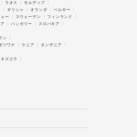
ラオス
モルディブ
ス
ギリシャ
オランダ
ベルギー
ウェー
スウェーデン
フィンランド
ニア
ハンガリー
スロバキア
ラン
ボツワナ
ケニア
タンザニア
ベネズエラ