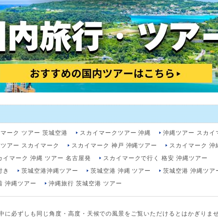
マーク ツアー 茨城空港
スカイマークツアー 沖縄
沖縄ツアー スカイ
 ツアー スカイマーク
スカイマーク 神戸 沖縄ツアー
スカイマーク 沖
カイマーク 沖縄 ツアー 名古屋発
スカイマークで行く 格安 沖縄ツアー
付き
茨城空港沖縄ツアー
茨城空港 沖縄 ツアー
茨城空港 沖縄ツア
着 沖縄ツアー
沖縄旅行 茨城空港 ツアー
中に必ずしも同じ角度・高度・天候での風景をご覧いただけるとはかぎりま