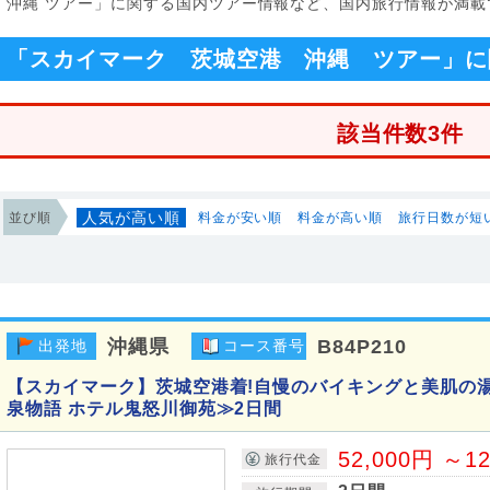
港 沖縄 ツアー」に関する国内ツアー情報など、国内旅行情報が満載
「スカイマーク 茨城空港 沖縄 ツアー」に
該当件数3件
人気が高い順
並び順
料金が安い順
料金が高い順
旅行日数が短
沖縄県
B84P210
出発地
コース番号
【スカイマーク】茨城空港着!自慢のバイキングと美肌の
泉物語 ホテル鬼怒川御苑≫2日間
52,000円 ～1
旅行代金