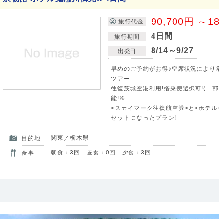
90,700円 ～1
旅行代金
4日間
旅行期間
8/14～9/27
出発日
早めのご予約がお得♪空席状況により
ツアー!
往復茨城空港利用!搭乗便選択可!(一
能!※
<スカイマーク往復航空券>と<ホテル>
セットになったプラン!
関東／栃木県
目的地
朝食：3回 昼食：0回 夕食：3回
食事