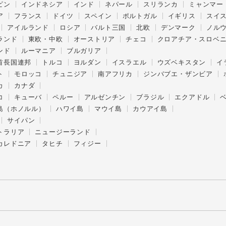
ピン
インドネシア
インド
ネパール
スリランカ
ミャンマー
ア
フランス
ドイツ
スペイン
ポルトガル
イギリス
スイ
アイルランド
ロシア
バルト三国
北欧
デンマーク
ノル
ランド
東欧・中欧
オーストリア
チェコ
クロアチア・スロベ
ンド
ルーマニア
ブルガリア
首長国連邦
トルコ
ヨルダン
イスラエル
ウズベキスタン
イ
ト
モロッコ
チュニジア
南アフリカ
ジンバブエ・ザンビア
カ
カナダ
コ
キューバ
ペルー
アルゼンチン
ブラジル
エクアドル
島（ホノルル）
ハワイ島
マウイ島
カウアイ島
サイパン
トラリア
ニュージーランド
カレドニア
タヒチ
フィジー