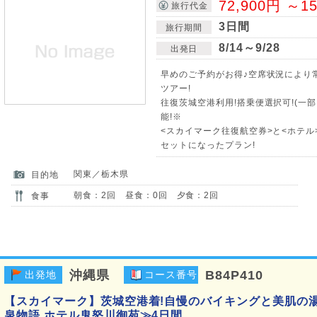
72,900円 ～1
旅行代金
3日間
旅行期間
8/14～9/28
出発日
早めのご予約がお得♪空席状況により
ツアー!
往復茨城空港利用!搭乗便選択可!(一
能!※
<スカイマーク往復航空券>と<ホテル>
セットになったプラン!
関東／栃木県
目的地
朝食：2回 昼食：0回 夕食：2回
食事
沖縄県
B84P410
出発地
コース番号
【スカイマーク】茨城空港着!自慢のバイキングと美肌の
泉物語 ホテル鬼怒川御苑≫4日間