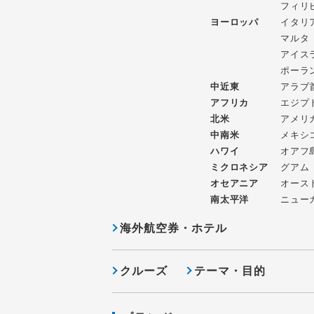
フィリ
ヨーロッパ
イタリ
マルタ
アイス
ポーラ
中近東
アラブ
アフリカ
エジプ
北米
アメリ
中南米
メキシ
ハワイ
オアフ
ミクロネシア
グアム
オセアニア
オース
南太平洋
ニュー
海外航空券・ホテル
クルーズ
テーマ・目的