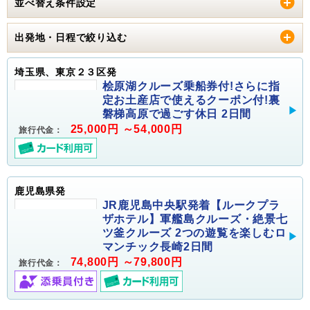
並べ替え条件設定
出発地・日程で絞り込む
埼玉県、東京２３区発
桧原湖クルーズ乗船券付!さらに指
定お土産店で使えるクーポン付!裏
磐梯高原で過ごす休日 2日間
25,000円 ～54,000円
旅行代金：
鹿児島県発
JR鹿児島中央駅発着【ルークプラ
ザホテル】軍艦島クルーズ・絶景七
ツ釜クルーズ 2つの遊覧を楽しむロ
マンチック長崎2日間
74,800円 ～79,800円
旅行代金：