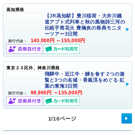
高知県発
【JR高知駅】豊川稲荷・大井川鐡
道アプト式列車と秋の風物詩三河の
伝統手筒花火 豊橋炎の祭典モニタ
ーツアー3日間
140,000円 ～155,000円
旅行代金：
東京２３区外、神奈川県発
飛騨牛・近江牛・鰻を食す 2つの遊
覧と3つの名城・香嵐渓をめぐる 紅
葉の東海3日間
99,900円 ～135,000円
旅行代金：
1/10ページ
▶