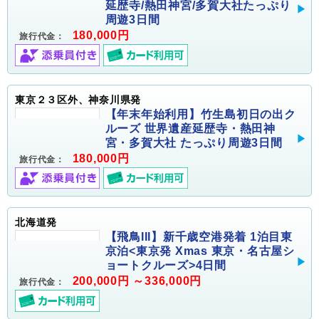
延歴寺/熱田神宮/多賀大社たっぷり
周遊3日間
180,000円
旅行代金：
東京２３区外、神奈川県発
【年末年始利用】竹生島初日の出ク
ルーズ 世界遺産延歴寺・熱田神
宮・多賀大社 たっぷり周遊3日間
180,000円
旅行代金：
北海道発
【飛鳥III】新千歳空港発着 1泊目東
京泊<東京発 Xmas 東京・名古屋シ
ョートクルーズ>4日間
200,000円 ～336,000円
旅行代金：