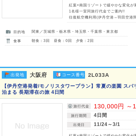
紅葉×南国リゾートで緩やかな変化が
1名様一室同旅行代金でご案内!!
往復航空機利用(伊丹空港⇔羽田空港間
関東／茨城県・栃木県・埼玉県・千葉県・東京都
目的地
朝食：3回 昼食：0回 夕食：2回
食事
大阪府
2L033A
出発地
コース番号
【伊丹空港発着/モノリスタワープラン】常夏の楽園 スパ
泊まる 長期滞在の旅 4日間
130,000円 ～1
旅行代金
4日間
旅行期間
11/24～3/1
出発日
紅葉×南国リゾートで緩やかな変化が