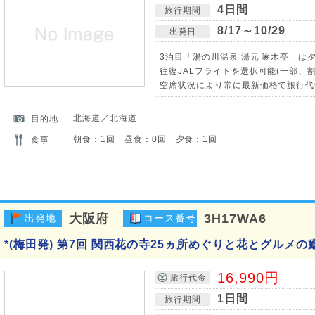
4日間
旅行期間
8/17～10/29
出発日
3泊目「湯の川温泉 湯元 啄木亭」は
往復JALフライトを選択可能(一部、割増
空席状況により常に最新価格で旅行代
北海道／北海道
目的地
朝食：1回 昼食：0回 夕食：1回
食事
大阪府
3H17WA6
出発地
コース番号
*(梅田発) 第7回 関西花の寺25ヵ所めぐりと花とグルメの
16,990円
旅行代金
1日間
旅行期間