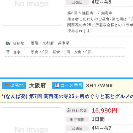
4/2～4/5
出発日
第8回 6.隆国寺・7.如意寺
担当者こだわりのご昼食♪第七回は「
関西花の寺25ヵ所霊場会様とのコラボ
授与されます!
近畿／京都府・兵庫県
目的地
朝食：0回 昼食：1回 夕食：0回
食事
大阪府
3H17WN6
出発地
コース番号
*(なんば発) 第7回 関西花の寺25ヵ所めぐりと花とグルメ
16,990円
旅行代金
1日間
旅行期間
4/4～4/7
出発日