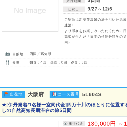
5日間
旅行期間
9/27～12/6
出発日
ご宿泊は新安並温泉の湯を引いた温泉
連泊!
より滞在をお楽しみいただくために日帰
高知が生んだ「日本の植物分類学の父
内♪
四国／高知県
目的地
朝食：4回 昼食：0回 夕食：3回
食事
大阪府
5L604S
出発地
コース番号
★[伊丹発着/1名様一室同代金]四万十川のほとりに位置す
しの自然高知長期滞在の旅5日間
130,000円 ～1
旅行代金