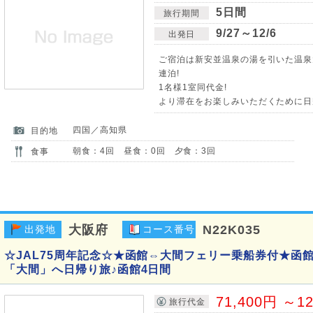
5日間
旅行期間
9/27～12/6
出発日
ご宿泊は新安並温泉の湯を引いた温泉
連泊!
1名様1室同代金!
より滞在をお楽しみいただくために日帰
四国／高知県
目的地
朝食：4回 昼食：0回 夕食：3回
食事
大阪府
N22K035
出発地
コース番号
☆JAL75周年記念☆★函館⇔大間フェリー乗船券付★函
「大間」へ日帰り旅♪函館4日間
71,400円 ～1
旅行代金