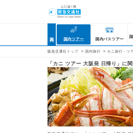
国内
国内ツアー
国内バスツアー
>
>
阪急交通社トップ
国内旅行
カニ旅行・ツ
「カニ ツアー 大阪発 日帰り」に