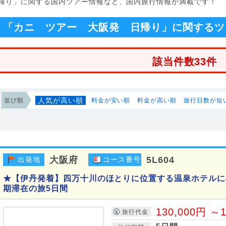
日帰り」に関する国内ツアー情報など、国内旅行情報が満載です！
「カニ ツアー 大阪発 日帰り」に関するツ
該当件数33件
人気が高い順
並び順
料金が安い順
料金が高い順
旅行日数が短
大阪府
5L604
出発地
コース番号
★【伊丹発着】四万十川のほとりに位置する温泉ホテルに
期滞在の旅5日間
130,000円 ～1
旅行代金