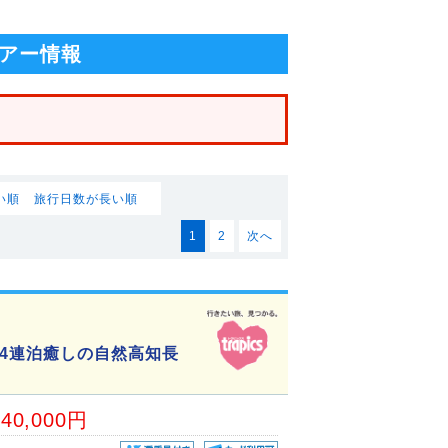
アー情報
い順
旅行日数が長い順
1
2
次へ
4連泊癒しの自然高知長
40,000円