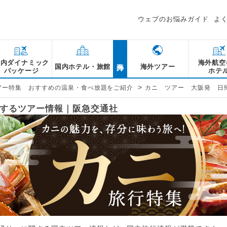
ウェブのお悩みガイド
よ
海外
国内ダイナミック
海外航空
国内ホテル・旅館
海外ツアー
パッケージ
ホテ
>
アー特集 おすすめの温泉・食べ放題をご紹介
カニ ツアー 大阪発 日
関するツアー情報｜阪急交通社