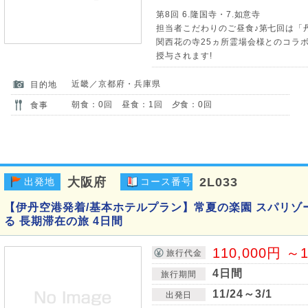
第8回 6.隆国寺・7.如意寺
担当者こだわりのご昼食♪第七回は「
関西花の寺25ヵ所霊場会様とのコラボ
授与されます!
近畿／京都府・兵庫県
目的地
朝食：0回 昼食：1回 夕食：0回
食事
大阪府
2L033
出発地
コース番号
【伊丹空港発着/基本ホテルプラン】常夏の楽園 スパリゾ
る 長期滞在の旅 4日間
110,000円 ～1
旅行代金
4日間
旅行期間
11/24～3/1
出発日