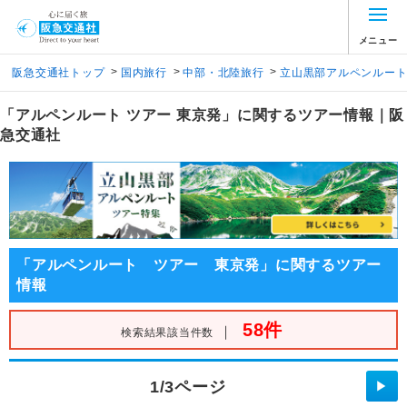
メニュー
>
>
>
阪急交通社トップ
国内旅行
中部・北陸旅行
立山黒部アルペンルー
「アルペンルート ツアー 東京発」に関するツアー情報｜阪
急交通社
「アルペンルート ツアー 東京発」に関するツアー
情報
58件
｜
検索結果該当件数
1/3ページ
▶