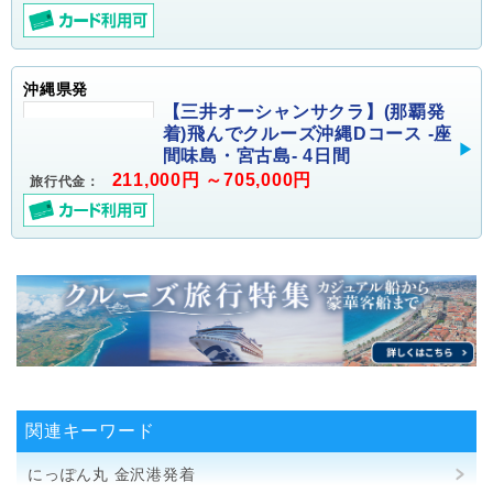
沖縄県発
【三井オーシャンサクラ】(那覇発
着)飛んでクルーズ沖縄Dコース -座
間味島・宮古島- 4日間
211,000円 ～705,000円
旅行代金：
関連キーワード
にっぽん丸 金沢港発着