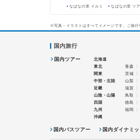
なばなの里 イルミ
なばなの里 ツ
※写真・イラストはすべてイメージです。ご旅行
国内旅行
国内ツアー
北海道
東北
青森
関東
茨城
中部・北陸
山梨
近畿
滋賀
山陰・山陽
鳥取
四国
徳島
九州
福岡
沖縄
国内バスツアー
国内ダイナミッ