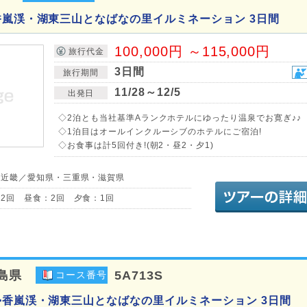
香嵐渓・湖東三山となばなの里イルミネーション 3日間
100,000円 ～115,000円
旅行代金
3日間
旅行期間
11/28～12/5
出発日
◇2泊とも当社基準Aランクホテルにゆったり温泉でお寛ぎ♪♪
◇1泊目はオールインクルーシブのホテルにご宿泊!
◇お食事は計5回付き!(朝2・昼2・夕1)
・近畿／愛知県・三重県・滋賀県
2回 昼食：2回 夕食：1回
島県
5A713S
コース番号
>香嵐渓・湖東三山となばなの里イルミネーション 3日間