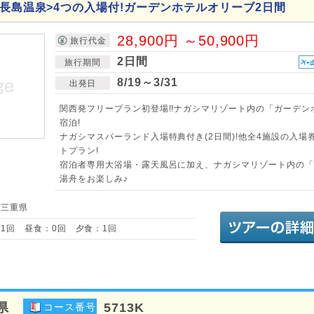
<長島温泉>4つの入場付!ガーデンホテルオリーブ2日間
28,900円 ～50,900円
旅行代金
2日間
旅行期間
8/19～3/31
出発日
関西発フリープラン初登場!!ナガシマリゾート内の「ガーデン
宿泊!
ナガシマスパーランド入場特典付き(2日間)!他全4施設の入場
トプラン!
宿泊者専用大浴場・露天風呂に加え、ナガシマリゾート内の「
湯舟をお楽しみ♪
／三重県
1回 昼食：0回 夕食：1回
県
5713K
コース番号