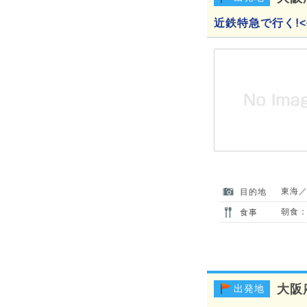
近鉄特急で行く!
東海
目的地
朝食：
食事
大阪
出発地