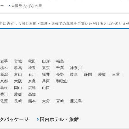
アー
大阪発 なばなの里
中に必ずしも同じ角度・高度・天候での風景をご覧いただけるとはかぎりま
岩手
宮城
秋田
山形
福島
栃木
群馬
埼玉
東京
千葉
神奈川
新潟
富山
石川
福井
長野
岐阜
静岡
愛知
三重
京都
大阪
奈良
兵庫
和歌山
島根
岡山
広島
山口
香川
愛媛
高知
佐賀
長崎
熊本
大分
宮崎
鹿児島
クパッケージ
国内ホテル・旅館