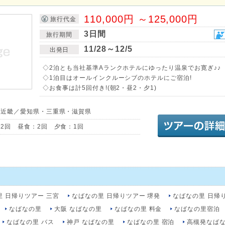
110,000円 ～125,000円
旅行代金
3日間
旅行期間
11/28～12/5
出発日
◇2泊とも当社基準Aランクホテルにゆったり温泉でお寛ぎ♪♪
◇1泊目はオールインクルーシブのホテルにご宿泊!
◇お食事は計5回付き!(朝2・昼2・夕1)
・近畿／愛知県・三重県・滋賀県
2回 昼食：2回 夕食：1回
里 日帰りツアー 三宮
なばなの里 日帰りツアー 堺発
なばなの里 日帰
なばなの里
大阪 なばなの里
なばなの里 料金
なばなの里宿泊
なばなの里 バス
神戸 なばなの里
なばなの里 宿泊
高槻発なば