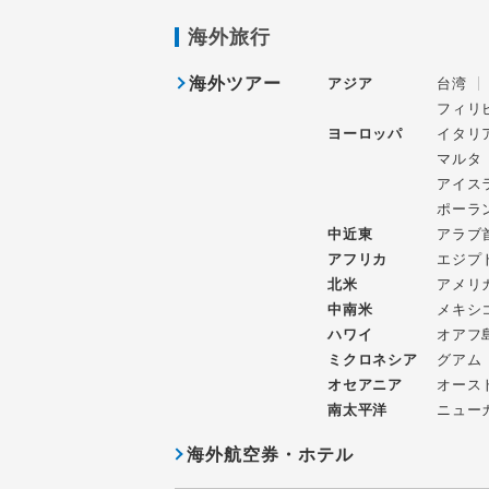
海外旅行
海外ツアー
アジア
台湾
フィリ
ヨーロッパ
イタリ
マルタ
アイス
ポーラ
中近東
アラブ
アフリカ
エジプ
北米
アメリ
中南米
メキシ
ハワイ
オアフ
ミクロネシア
グアム
オセアニア
オース
南太平洋
ニュー
海外航空券・ホテル