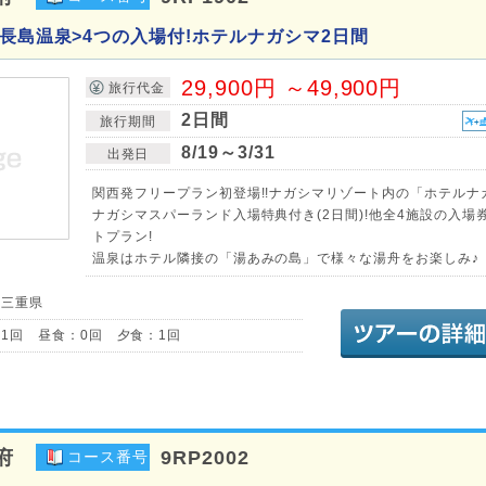
<長島温泉>4つの入場付!ホテルナガシマ2日間
29,900円 ～49,900円
旅行代金
2日間
旅行期間
8/19～3/31
出発日
関西発フリープラン初登場!!ナガシマリゾート内の「ホテルナ
ナガシマスパーランド入場特典付き(2日間)!他全4施設の入場
トプラン!
温泉はホテル隣接の「湯あみの島」で様々な湯舟をお楽しみ♪
／三重県
1回 昼食：0回 夕食：1回
府
9RP2002
コース番号