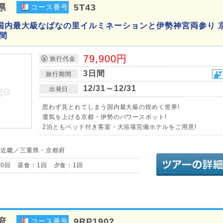
県
5T43
コース番号
国内最大級なばなの里イルミネーションと伊勢神宮両参り 
間
79,900円
旅行代金
3日間
旅行期間
12/31～12/31
出発日
思わず見とれてしまう国内最大級の煌めく世界!
運気を上げる京都・伊勢のパワースポット!
2泊ともベッド付き客室・大浴場完備ホテルをご用意!
・近畿／三重県・京都府
0回 昼食：1回 夕食：1回
府
9RP1902
コース番号