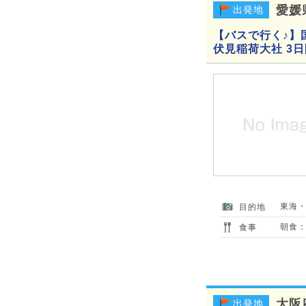
愛媛
出発地
【バスで行く♪】
伏見稲荷大社 3日
東海
目的地
朝食：
食事
大阪
出発地