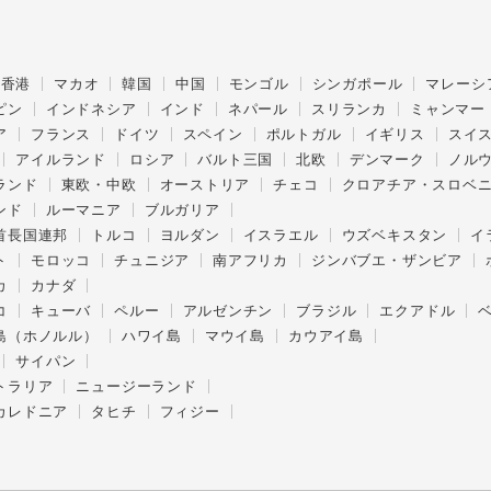
香港
マカオ
韓国
中国
モンゴル
シンガポール
マレーシ
ピン
インドネシア
インド
ネパール
スリランカ
ミャンマー
ア
フランス
ドイツ
スペイン
ポルトガル
イギリス
スイ
アイルランド
ロシア
バルト三国
北欧
デンマーク
ノル
ランド
東欧・中欧
オーストリア
チェコ
クロアチア・スロベ
ンド
ルーマニア
ブルガリア
首長国連邦
トルコ
ヨルダン
イスラエル
ウズベキスタン
イ
ト
モロッコ
チュニジア
南アフリカ
ジンバブエ・ザンビア
カ
カナダ
コ
キューバ
ペルー
アルゼンチン
ブラジル
エクアドル
島（ホノルル）
ハワイ島
マウイ島
カウアイ島
サイパン
トラリア
ニュージーランド
カレドニア
タヒチ
フィジー