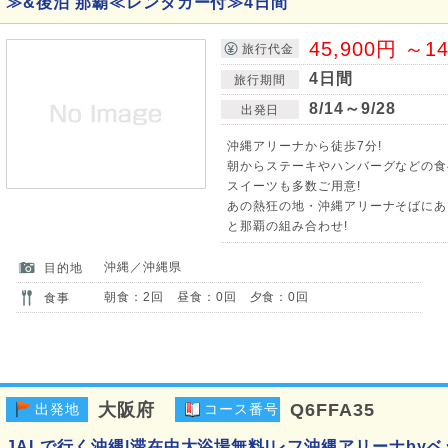
≫&後泊 那覇≪レンタカー付≫4日間
45,900円 ～1
旅行代金
4日間
旅行期間
8/14～9/28
出発日
沖縄アリーナから徒歩7分!
朝からステーキやハンバーグなどの食
スイーツも多数ご用意!
あの熱狂の地・沖縄アリーナそばにあ
と那覇の組み合わせ!
沖縄／沖縄県
目的地
朝食：2回 昼食：0回 夕食：0回
食事
大阪府
Q6FFA35
出発地
コース番号
JALで行く沖縄|滞在中大浴場無料|レフ沖縄アリーナby