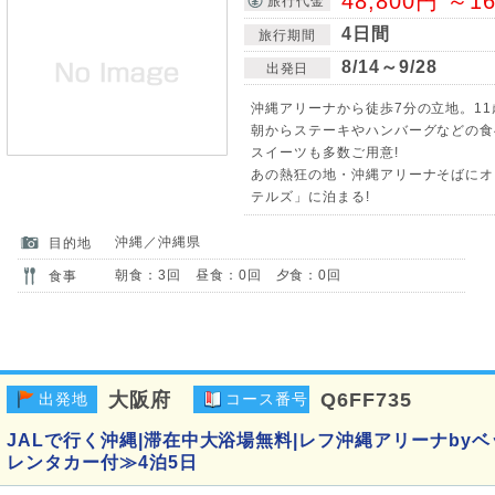
48,800円 ～1
旅行代金
4日間
旅行期間
8/14～9/28
出発日
沖縄アリーナから徒歩7分の立地。11
朝からステーキやハンバーグなどの食
スイーツも多数ご用意!
あの熱狂の地・沖縄アリーナそばにオ
テルズ」に泊まる!
沖縄／沖縄県
目的地
朝食：3回 昼食：0回 夕食：0回
食事
大阪府
Q6FF735
出発地
コース番号
JALで行く沖縄|滞在中大浴場無料|レフ沖縄アリーナby
レンタカー付≫4泊5日