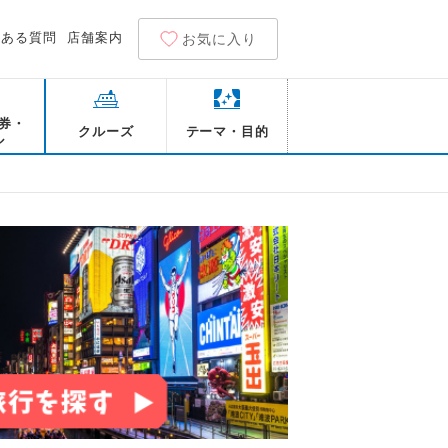
くある質問
店舗案内
お気に入り
券・
クルーズ
テーマ・目的
ル