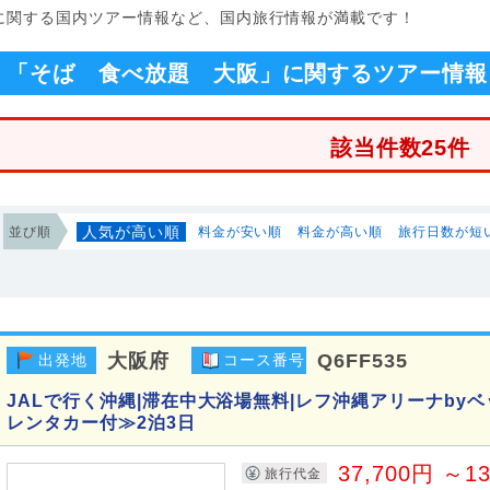
」に関する国内ツアー情報など、国内旅行情報が満載です！
「そば 食べ放題 大阪」に関するツアー情報
該当件数25件
人気が高い順
並び順
料金が安い順
料金が高い順
旅行日数が短
大阪府
Q6FF535
出発地
コース番号
JALで行く沖縄|滞在中大浴場無料|レフ沖縄アリーナby
レンタカー付≫2泊3日
37,700円 ～1
旅行代金