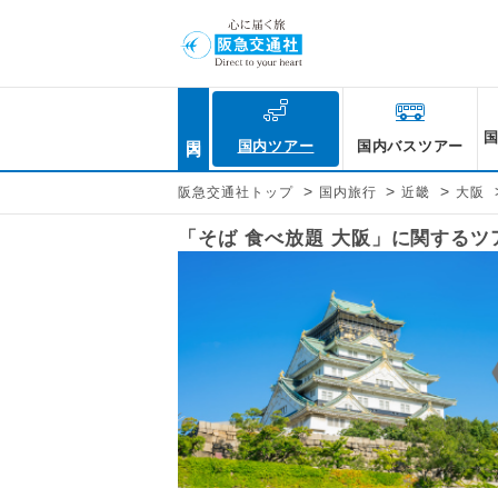
国内
国内ツアー
国内バスツアー
>
>
>
阪急交通社トップ
国内旅行
近畿
大阪
「そば 食べ放題 大阪」に関する