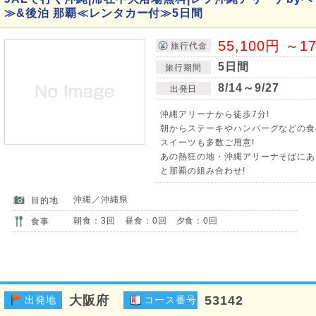
≫&後泊 那覇≪レンタカー付≫5日間
55,100円 ～1
旅行代金
5日間
旅行期間
8/14～9/27
出発日
沖縄アリーナから徒歩7分!
朝からステーキやハンバーグなどの食
スイーツも多数ご用意!
あの熱狂の地・沖縄アリーナそばにあ
と那覇の組み合わせ!
沖縄／沖縄県
目的地
朝食：3回 昼食：0回 夕食：0回
食事
大阪府
53142
出発地
コース番号