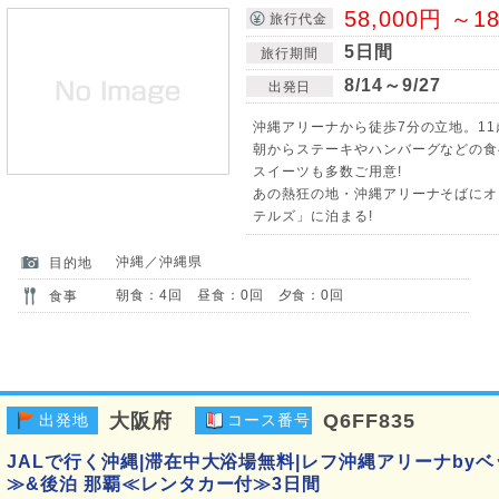
58,000円 ～1
旅行代金
5日間
旅行期間
8/14～9/27
出発日
沖縄アリーナから徒歩7分の立地。11
朝からステーキやハンバーグなどの食
スイーツも多数ご用意!
あの熱狂の地・沖縄アリーナそばにオ
テルズ」に泊まる!
沖縄／沖縄県
目的地
朝食：4回 昼食：0回 夕食：0回
食事
大阪府
Q6FF835
出発地
コース番号
JALで行く沖縄|滞在中大浴場無料|レフ沖縄アリーナby
≫&後泊 那覇≪レンタカー付≫3日間