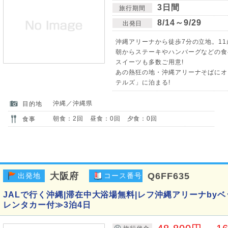
3日間
旅行期間
8/14～9/29
出発日
沖縄アリーナから徒歩7分の立地。11
朝からステーキやハンバーグなどの食
スイーツも多数ご用意!
あの熱狂の地・沖縄アリーナそばにオ
テルズ」に泊まる!
沖縄／沖縄県
目的地
朝食：2回 昼食：0回 夕食：0回
食事
大阪府
Q6FF635
出発地
コース番号
JALで行く沖縄|滞在中大浴場無料|レフ沖縄アリーナby
レンタカー付≫3泊4日