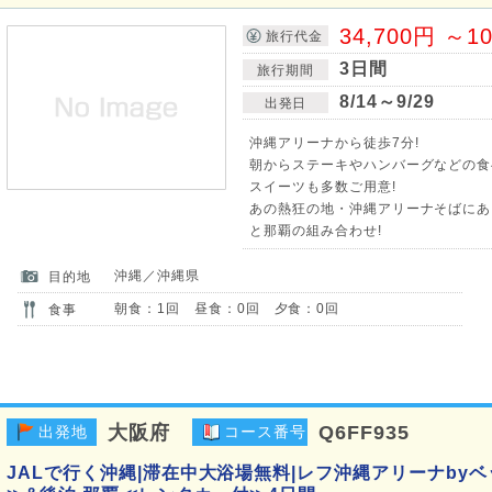
34,700円 ～1
旅行代金
3日間
旅行期間
8/14～9/29
出発日
沖縄アリーナから徒歩7分!
朝からステーキやハンバーグなどの食
スイーツも多数ご用意!
あの熱狂の地・沖縄アリーナそばにあ
と那覇の組み合わせ!
沖縄／沖縄県
目的地
朝食：1回 昼食：0回 夕食：0回
食事
大阪府
Q6FF935
出発地
コース番号
JALで行く沖縄|滞在中大浴場無料|レフ沖縄アリーナby