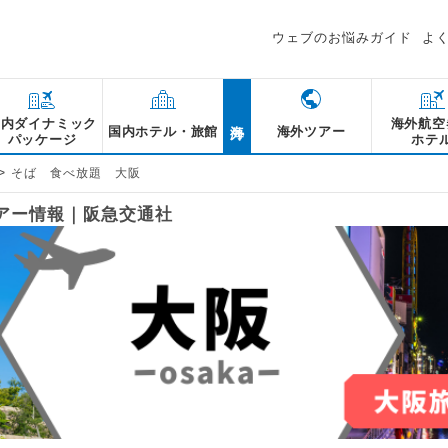
ウェブのお悩みガイド
よ
海外
国内ダイナミック
海外航空
国内ホテル・旅館
海外ツアー
パッケージ
ホテ
>
そば 食べ放題 大阪
ツアー情報｜阪急交通社