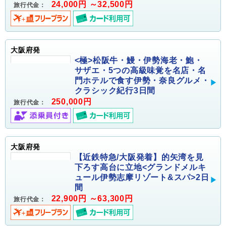
24,000円 ～32,500円
旅行代金：
大阪府発
<極>松阪牛・鰻・伊勢海老・鮑・
サザエ・5つの高級味覚を名店・名
門ホテルで食す伊勢・奈良グルメ・
クラシック紀行3日間
250,000円
旅行代金：
大阪府発
【近鉄特急/大阪発着】的矢湾を見
下ろす高台に立地<グランドメルキ
ュール伊勢志摩リゾート&スパ>2日
間
22,900円 ～63,300円
旅行代金：