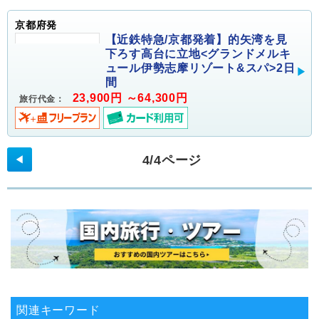
京都府発
【近鉄特急/京都発着】的矢湾を見
下ろす高台に立地<グランドメルキ
ュール伊勢志摩リゾート&スパ>2日
間
23,900円 ～64,300円
旅行代金：
4/4ページ
◀
関連キーワード