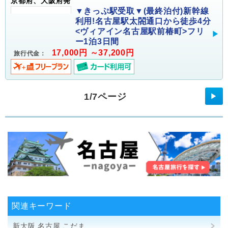
京都府、大阪府発
▼きっぷ駅受取▼(最終泊付)新幹線
利用!名古屋駅太閤通口から徒歩4分
<ヴィアイン名古屋駅前椿町>フリ
ー1泊3日間
17,000円 ～37,200円
旅行代金：
1/7ページ
▶
関連キーワード
新大阪 名古屋 こだま