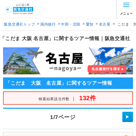
メニュー
>
>
>
>
>
阪急交通社トップ
国内旅行
中部・北陸
愛知
名古屋
こだま 
「こだま 大阪 名古屋」に関するツアー情報｜阪急交通社
「こだま 大阪 名古屋」に関するツアー情報
132件
｜
検索結果該当件数
1/7ページ
▶