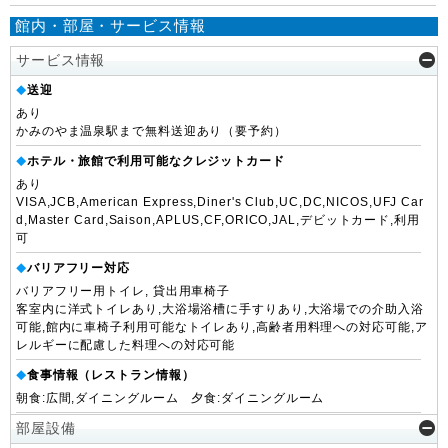
館内・部屋・サービス情報
サービス情報
送迎
◆
あり
かみのやま温泉駅まで無料送迎あり（要予約）
ホテル・旅館で利用可能なクレジットカード
◆
あり
VISA,JCB,American Express,Diner's Club,UC,DC,NICOS,UFJ Car
d,Master Card,Saison,APLUS,CF,ORICO,JAL,デビットカード,利用
可
バリアフリー対応
◆
バリアフリー用トイレ, 貸出用車椅子
客室内に洋式トイレあり,大浴場浴槽に手すりあり,大浴場での介助入浴
可能,館内に車椅子利用可能なトイレあり,高齢者用料理への対応可能,ア
レルギーに配慮した料理への対応可能
食事情報（レストラン情報）
◆
朝食:広間,ダイニングルーム 夕食:ダイニングルーム
部屋設備