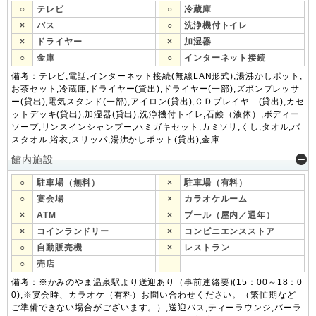
○
テレビ
○
冷蔵庫
×
バス
○
洗浄機付トイレ
×
ドライヤー
×
加湿器
○
金庫
○
インターネット接続
備考：テレビ,電話,インターネット接続(無線LAN形式),湯沸かしポット,
お茶セット,冷蔵庫,ドライヤー(貸出),ドライヤー(一部),ズボンプレッサ
ー(貸出),電気スタンド(一部),アイロン(貸出),ＣＤプレイヤ－(貸出),カセ
ットデッキ(貸出),加湿器(貸出),洗浄機付トイレ,石鹸（液体）,ボディー
ソープ,リンスインシャンプー,ハミガキセット,カミソリ,くし,タオル,バ
スタオル,浴衣,スリッパ,湯沸かしポット(貸出),金庫
館内施設
○
駐車場（無料）
×
駐車場（有料）
○
宴会場
×
カラオケルーム
×
ATM
×
プール（屋内／通年）
×
コインランドリー
×
コンビニエンスストア
○
自動販売機
×
レストラン
○
売店
備考：※かみのやま温泉駅より送迎あり（事前連絡要)(15：00～18：0
0),※宴会時、カラオケ（有料）お問い合わせください。（繁忙期など
ご準備できない場合がございます。）,送迎バス,ティーラウンジ,バーラ