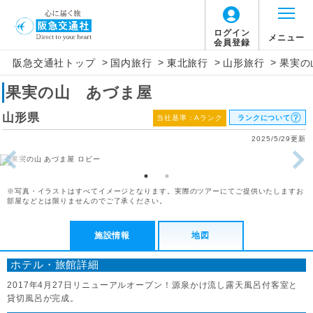
ログイン
メニュー
会員登録
>
>
>
>
阪急交通社トップ
国内旅行
東北旅行
山形旅行
果実の
果実の山 あづま屋
山形県
当社基準：Aランク
ランクについて
2025/5/29更新
※写真・イラストはすべてイメージとなります。実際のツアーにてご提供いたしますお
部屋などとは限りませんのでご了承ください。
施設情報
地図
ホテル・旅館詳細
2017年4月27日リニューアルオープン！源泉かけ流し露天風呂付客室と
貸切風呂が完成。