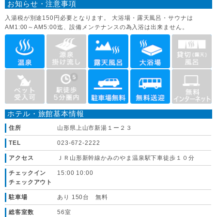
お知らせ・注意事項
入湯税が別途150円必要となります。 大浴場・露天風呂・サウナは
AM1:00～AM5:00迄、設備メンテナンスの為入浴は出来ません。
ホテル・旅館基本情報
住所
山形県上山市新湯１ー２３
TEL
023-672-2222
アクセス
ＪＲ山形新幹線かみのやま温泉駅下車徒歩１０分
チェックイン
15:00 10:00
チェックアウト
駐車場
あり 150台 無料
総客室数
56室