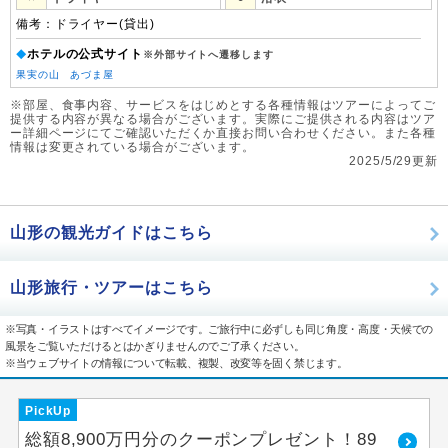
備考：ドライヤー(貸出)
ホテルの公式サイト
◆
※外部サイトへ遷移します
果実の山 あづま屋
※部屋、食事内容、サービスをはじめとする各種情報はツアーによってご
提供する内容が異なる場合がございます。実際にご提供される内容はツア
ー詳細ページにてご確認いただくか直接お問い合わせください。また各種
情報は変更されている場合がございます。
2025/5/29更新
山形の観光ガイドはこちら
山形旅行・ツアーはこちら
※写真・イラストはすべてイメージです。ご旅行中に必ずしも同じ角度・高度・天候での
風景をご覧いただけるとはかぎりませんのでご了承ください。
※当ウェブサイトの情報について転載、複製、改変等を固く禁じます。
PickUp
総額8,900万円分のクーポンプレゼント！89