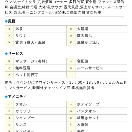
ウンジ,ナイトクラブ,居酒屋コーナー,多目的室,宴会場,ファックス送信
可,会議室,結婚式場,大浴場,サウナ,露天風呂,湯上がりサロン,ルームサー
ビス,売店,モーニングコール,宅配便,自動販売機,貸自転車
風呂
◆
○
温泉
○
大浴場
×
サウナ
○
露天風呂
×
貸切（露天）風呂
×
源泉かけ流し
サービス
◆
×
マッサージ（有料）
○
宅配便
○
無料送迎
○
ルームサービス
×
ペット同行可
備考：ラウンジにてワインサービス（15：00～18：00）,ウェルカムド
リンクサービス,時間外チェックイン可,将棋無料貸出
アメニティ
◆
○
タオル
○
ボディソープ
○
カミソリ
○
バスタオル
○
シャンプー
○
歯磨きセット
○
リンス
×
入浴剤
×
ドライヤー
○
浴衣