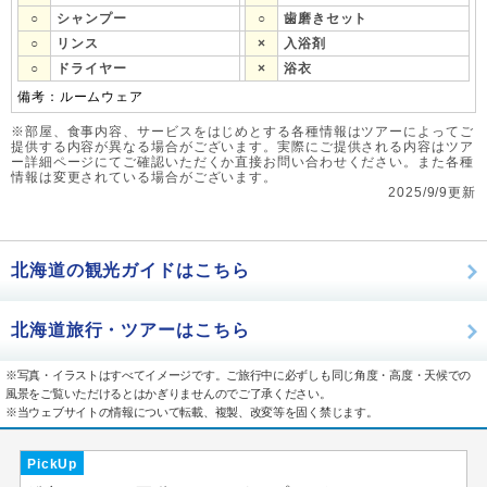
○
シャンプー
○
歯磨きセット
○
リンス
×
入浴剤
○
ドライヤー
×
浴衣
備考：ルームウェア
※部屋、食事内容、サービスをはじめとする各種情報はツアーによってご
提供する内容が異なる場合がございます。実際にご提供される内容はツア
ー詳細ページにてご確認いただくか直接お問い合わせください。また各種
情報は変更されている場合がございます。
2025/9/9更新
北海道の観光ガイドはこちら
北海道旅行・ツアーはこちら
※写真・イラストはすべてイメージです。ご旅行中に必ずしも同じ角度・高度・天候での
風景をご覧いただけるとはかぎりませんのでご了承ください。
※当ウェブサイトの情報について転載、複製、改変等を固く禁じます。
PickUp