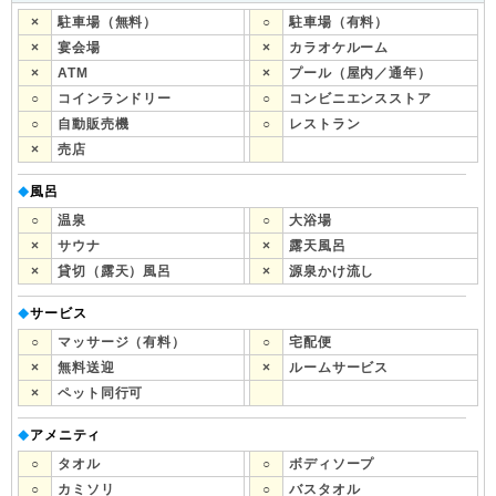
×
駐車場（無料）
○
駐車場（有料）
×
宴会場
×
カラオケルーム
×
ATM
×
プール（屋内／通年）
○
コインランドリー
○
コンビニエンスストア
○
自動販売機
○
レストラン
×
売店
風呂
◆
○
温泉
○
大浴場
×
サウナ
×
露天風呂
×
貸切（露天）風呂
×
源泉かけ流し
サービス
◆
○
マッサージ（有料）
○
宅配便
×
無料送迎
×
ルームサービス
×
ペット同行可
アメニティ
◆
○
タオル
○
ボディソープ
○
カミソリ
○
バスタオル