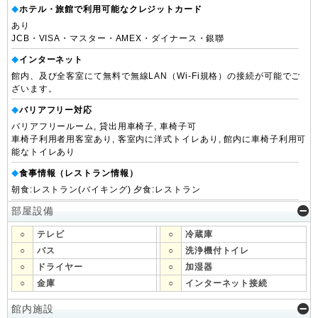
ホテル・旅館で利用可能なクレジットカード
◆
あり
JCB・VISA・マスター・AMEX・ダイナース・銀聯
インターネット
◆
館内、及び全客室にて無料で無線LAN（Wi-Fi規格）の接続が可能でご
ざいます。
バリアフリー対応
◆
バリアフリールーム, 貸出用車椅子, 車椅子可
車椅子利用者用客室あり, 客室内に洋式トイレあり, 館内に車椅子利用可
能なトイレあり
食事情報（レストラン情報）
◆
朝食:レストラン(バイキング) 夕食:レストラン
部屋設備
○
テレビ
○
冷蔵庫
○
バス
○
洗浄機付トイレ
○
ドライヤー
○
加湿器
○
金庫
○
インターネット接続
館内施設