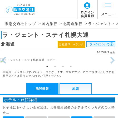
ログイン
メニュー
会員登録
>
>
>
阪急交通社トップ
国内旅行
北海道旅行
ラ・ジェント・
ラ・ジェント・ステイ札幌大通
北海道
当社基準：Aランク
ランクについて
2025/9/9更新
※写真・イラストはすべてイメージとなります。実際のツアーにてご提供いたしますお
部屋などとは限りませんのでご了承ください。
施設情報
地図
ホテル・旅館詳細
お子様にもやさしい全室禁煙、天然温泉完備のホテルでくつろぎのひと時
を…