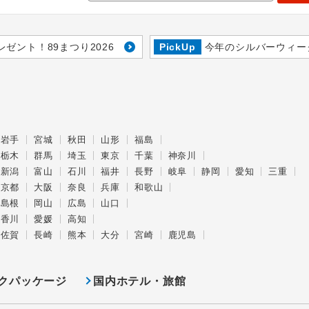
レゼント！89まつり2026
PickUp
今年のシルバーウィー
岩手
宮城
秋田
山形
福島
栃木
群馬
埼玉
東京
千葉
神奈川
新潟
富山
石川
福井
長野
岐阜
静岡
愛知
三重
京都
大阪
奈良
兵庫
和歌山
島根
岡山
広島
山口
香川
愛媛
高知
佐賀
長崎
熊本
大分
宮崎
鹿児島
クパッケージ
国内ホテル・旅館