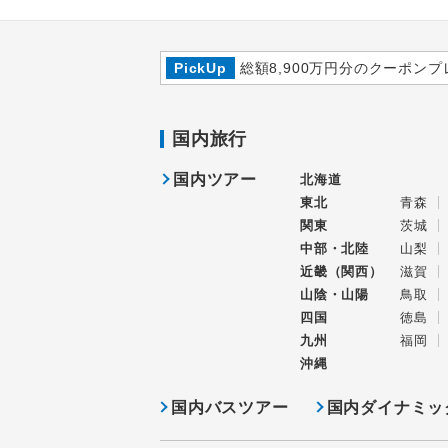
PickUp
総額8,900万円分のクーポンプ
国内旅行
国内ツアー
北海道
東北
青森
関東
茨城
中部・北陸
山梨
近畿（関西）
滋賀
山陰・山陽
鳥取
四国
徳島
九州
福岡
沖縄
国内バスツアー
国内ダイナミッ