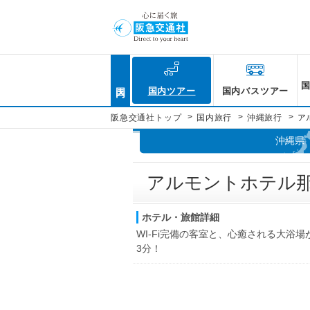
国内
国内ツアー
国内バスツアー
>
>
>
阪急交通社トップ
国内旅行
沖縄旅行
ア
沖縄県
アルモントホテル
ホテル・旅館詳細
WI-Fi完備の客室と、心癒される大浴場
3分！