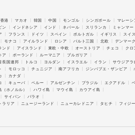
香港
マカオ
韓国
中国
モンゴル
シンガポール
マレーシ
ピン
インドネシア
インド
ネパール
スリランカ
ミャンマー
ア
フランス
ドイツ
スペイン
ポルトガル
イギリス
スイ
モナコ
アイルランド
ロシア
バルト三国
北欧
デンマー
ランド
アイスランド
東欧・中欧
オーストリア
チェコ
クロ
キア
ポーランド
ルーマニア
ブルガリア
首長国連邦
トルコ
ヨルダン
イスラエル
イラン
サウジアラ
ト
モロッコ
チュニジア
南アフリカ
ジンバブエ・ザンビア
カ
カナダ
コ
キューバ
ペルー
アルゼンチン
ブラジル
エクアドル
島（ホノルル）
ハワイ島
マウイ島
カウアイ島
サイパン
パラオ
トラリア
ニュージーランド
ニューカレドニア
タヒチ
フィジ