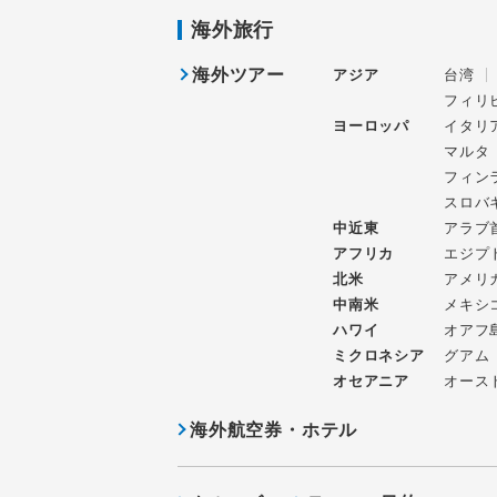
海外旅行
海外ツアー
アジア
台湾
フィリ
ヨーロッパ
イタリ
マルタ
フィン
スロバ
中近東
アラブ
アフリカ
エジプ
北米
アメリ
中南米
メキシ
ハワイ
オアフ
ミクロネシア
グアム
オセアニア
オース
海外航空券・ホテル