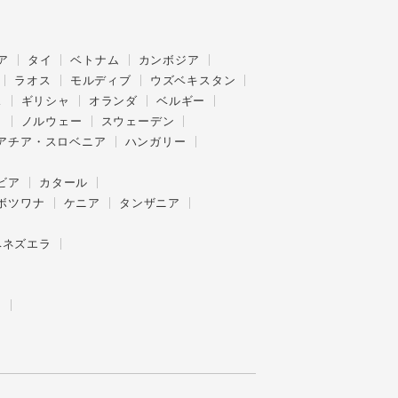
ア
タイ
ベトナム
カンボジア
ラオス
モルディブ
ウズベキスタン
ス
ギリシャ
オランダ
ベルギー
ク
ノルウェー
スウェーデン
アチア・スロベニア
ハンガリー
ビア
カタール
ボツワナ
ケニア
タンザニア
ベネズエラ
ー