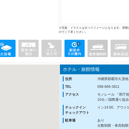
※写真・イラストはすべてイメージとなります。実際
のでご了承ください。
ホテル・旅館情報
住所
沖縄県那覇市久茂地
TEL
098-866-3811
アクセス
モノレール 「県庁
10分／国際通り徒歩
チェックイン
イン14:00、アウト11
チェックアウト
駐車場
あり
台数制限・車高制限有