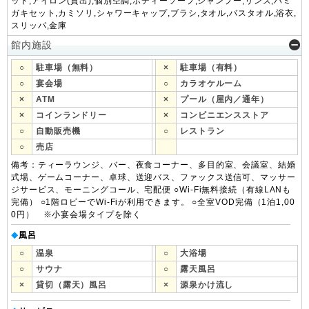
ット,アイロン(貸出),個別空調,ボディーソープ,シャンプー,リンス,ハミ
ガキセット,カミソリ,シャワーキャップ,ブラシ,タオル,バスタオル,浴衣,
スリッパ,金庫
館内施設
○
駐車場（無料）
×
駐車場（有料）
○
宴会場
○
カラオケルーム
×
ATM
×
プール（屋内／通年）
×
コインランドリー
×
コンビニエンスストア
○
自動販売機
○
レストラン
○
売店
備考：ティーラウンジ、バー、夜食コーナー、多目的室、会議室、結婚
式場、ゲームコーナー、卓球、送迎バス、ファックス送信可、マッサー
ジサービス、モーニングコール、宅配便 ○Wi-Fi無料接続（有線LANも
完備） ○1階ロビーでWi-Fiが利用できます。 ○全室VOD完備（1泊1,00
0円） ※小宴会場タイプを除く
風呂
◆
○
温泉
○
大浴場
○
サウナ
○
露天風呂
×
貸切（露天）風呂
×
源泉かけ流し