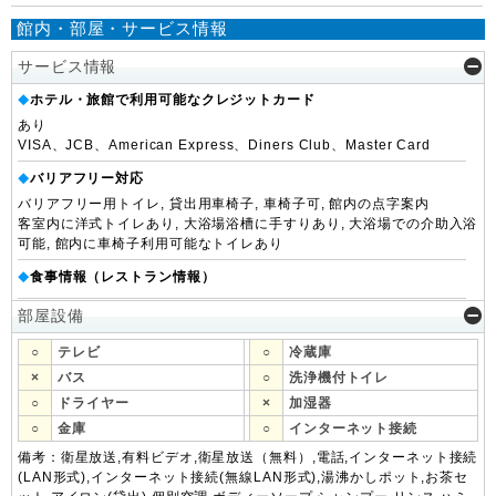
館内・部屋・サービス情報
サービス情報
ホテル・旅館で利用可能なクレジットカード
◆
あり
VISA、JCB、American Express、Diners Club、Master Card
バリアフリー対応
◆
バリアフリー用トイレ, 貸出用車椅子, 車椅子可, 館内の点字案内
客室内に洋式トイレあり, 大浴場浴槽に手すりあり, 大浴場での介助入浴
可能, 館内に車椅子利用可能なトイレあり
食事情報（レストラン情報）
◆
部屋設備
○
テレビ
○
冷蔵庫
×
バス
○
洗浄機付トイレ
○
ドライヤー
×
加湿器
○
金庫
○
インターネット接続
備考：衛星放送,有料ビデオ,衛星放送（無料）,電話,インターネット接続
(LAN形式),インターネット接続(無線LAN形式),湯沸かしポット,お茶セ