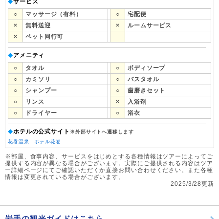
サービス
◆
○
マッサージ（有料）
○
宅配便
×
無料送迎
×
ルームサービス
×
ペット同行可
アメニティ
◆
○
タオル
○
ボディソープ
○
カミソリ
○
バスタオル
○
シャンプー
○
歯磨きセット
○
リンス
×
入浴剤
○
ドライヤー
○
浴衣
ホテルの公式サイト
◆
※外部サイトへ遷移します
花巻温泉 ホテル花巻
※部屋、食事内容、サービスをはじめとする各種情報はツアーによってご
提供する内容が異なる場合がございます。実際にご提供される内容はツア
ー詳細ページにてご確認いただくか直接お問い合わせください。また各種
情報は変更されている場合がございます。
2025/3/28更新
岩手の観光ガイドはこちら