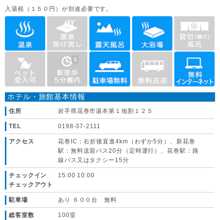
入湯税（１５０円）が別途必要です。
ホテル・旅館基本情報
住所
岩手県花巻市湯本第１地割１２５
TEL
0198-37-2111
アクセス
花巻IC：右折後直進4km（わずか5分）、新花巻
駅：無料送迎バス20分（定時運行）、花巻駅：路
線バス又はタクシー15分
チェックイン
15:00 10:00
チェックアウト
駐車場
あり ６００台 無料
総客室数
100室