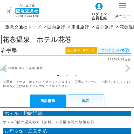
ログイン
メニュー
会員登録
>
>
>
>
阪急交通社トップ
国内旅行
東北旅行
岩手旅行
花巻温
花巻温泉 ホテル花巻
岩手県
当社基準：Bランク
ランクについて
2025/3/28更新
※写真・イラストはすべてイメージとなります。実際のツアーにてご提供いたしますお
部屋などとは限りませんのでご了承ください。
施設情報
地図
ホテル・旅館詳細
ホテル3館の温泉めぐり無料。バラ園や滝の散策も◎
お知らせ・注意事項