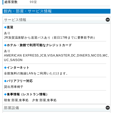
総客室数
99室
館内・部屋・サービス情報
サービス情報
送迎
◆
あり
JR加賀温泉駅から送迎バスあり（前日17時までに要事前予約）
ホテル・旅館で利用可能なクレジットカード
◆
あり
AMERICAN EXPRESS,JCB,VISA,MASTER,DC,DINERS,NICOS,MC,
UC,SAISON
インターネット
◆
全館無料の無線LANをご利用いただけます。
バリアフリー対応
◆
貸出用車椅子
食事情報（レストラン情報）
◆
朝食:部屋,食事処 夕食:部屋,食事処
部屋設備