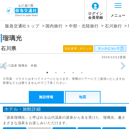
ログイン
メニュー
会員登録
>
>
>
>
阪急交通社トップ
国内旅行
中部・北陸旅行
石川旅行
瑠璃光
石川県
当社基準：Aランク
ランクについて
2024/12/12更新
※写真・イラストはすべてイメージとなります。実際のツアーにてご提供いたしますお
部屋などとは限りませんのでご了承ください。
施設情報
地図
ホテル・旅館詳細
「源泉瑠璃光」と呼ばれる山代温泉の源泉から名を受けた、瑠璃光。趣さ
まざまな温泉をお楽しみいただけます。