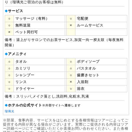
り（瑠璃光ご宿泊のお客様は無料）
サービス
◆
○
マッサージ（有料）
○
宅配便
○
無料送迎
×
ルームサービス
×
ペット同行可
備考：湯上がりサロンでのお茶サービス,加賀一向一揆太鼓（毎夜無料
開催）
アメニティ
◆
○
タオル
○
ボディソープ
○
カミソリ
○
バスタオル
○
シャンプー
○
歯磨きセット
○
リンス
×
入浴剤
○
ドライヤー
○
浴衣
備考：スリッパ,メイク落とし,洗顔料,化粧水,乳液
ホテルの公式サイト
◆
※外部サイトへ遷移します
瑠璃光
※部屋、食事内容、サービスをはじめとする各種情報はツアーによってご
提供する内容が異なる場合がございます。実際にご提供される内容はツア
ー詳細ページにてご確認いただくか直接お問い合わせください。また各種