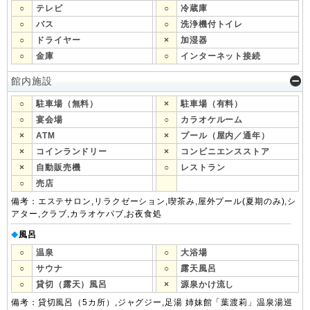
○
テレビ
○
冷蔵庫
○
バス
○
洗浄機付トイレ
○
ドライヤー
×
加湿器
○
金庫
○
インターネット接続
館内施設
○
駐車場（無料）
×
駐車場（有料）
○
宴会場
○
カラオケルーム
×
ATM
×
プール（屋内／通年）
×
コインランドリー
×
コンビニエンスストア
×
自動販売機
○
レストラン
○
売店
備考：エステサロン,リラクゼーション,喫茶み,屋外プール(夏期のみ),シ
アター,クラブ,カラオケパブ,お夜食処
風呂
◆
○
温泉
○
大浴場
○
サウナ
○
露天風呂
○
貸切（露天）風呂
×
源泉かけ流し
備考：貸切風呂（5カ所）,ジャグジー,足湯 姉妹館「葉渡莉」温泉湯巡