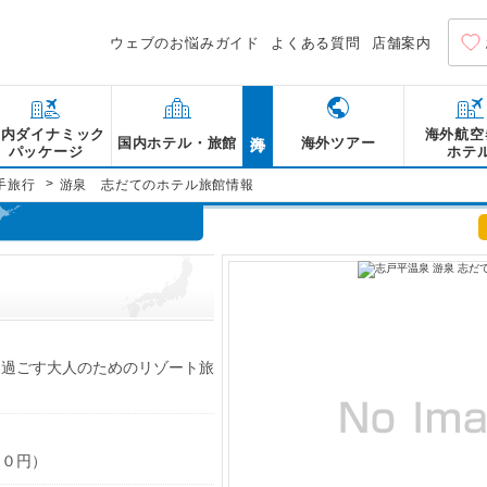
ウェブのお悩みガイド
よくある質問
店舗案内
海外
国内ダイナミック
海外航空
国内ホテル・旅館
海外ツアー
パッケージ
ホテ
>
手旅行
游泉 志だてのホテル旅館情報
を過ごす大人のためのリゾート旅
】
５０円）