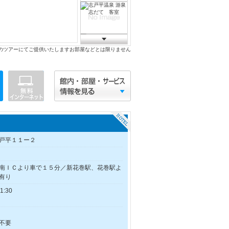
のツアーにてご提供いたしますお部屋などとは限りません
戸平１１ー２
南ＩＣより車で１５分／新花巻駅、花巻駅よ
有り
:30
不要