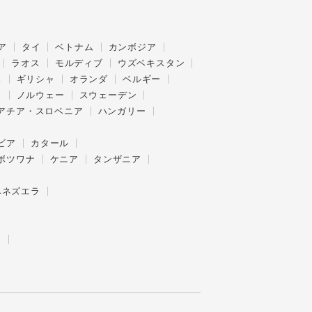
ア
タイ
ベトナム
カンボジア
ラオス
モルディブ
ウズベキスタン
ス
ギリシャ
オランダ
ベルギー
ク
ノルウェー
スウェーデン
アチア・スロベニア
ハンガリー
ビア
カタール
ボツワナ
ケニア
タンザニア
ベネズエラ
ー