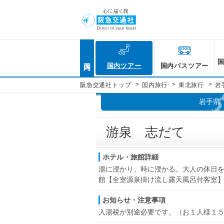
国内
国内ツアー
国内バスツアー
>
>
>
阪急交通社トップ
国内旅行
東北旅行
岩
岩手県
游泉 志だて
ホテル・旅館詳細
湯に浸かり、時に浸かる。大人の休日
館【全室源泉掛け流し露天風呂付客室
お知らせ・注意事項
入湯税が別途必要です。（お１人様１