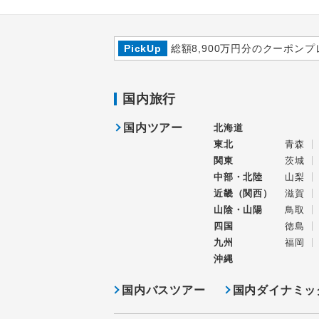
PickUp
総額8,900万円分のクーポンプ
国内旅行
国内ツアー
北海道
東北
青森
関東
茨城
中部・北陸
山梨
近畿（関西）
滋賀
山陰・山陽
鳥取
四国
徳島
九州
福岡
沖縄
国内バスツアー
国内ダイナミッ