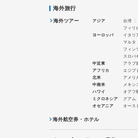
海外旅行
海外ツアー
アジア
台湾
フィリ
ヨーロッパ
イタリ
マルタ
フィン
スロバ
中近東
アラブ
アフリカ
エジプ
北米
アメリ
中南米
メキシ
ハワイ
オアフ
ミクロネシア
グアム
オセアニア
オース
海外航空券・ホテル