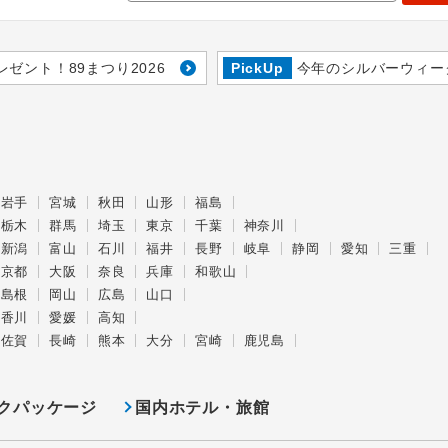
レゼント！89まつり2026
PickUp
今年のシルバーウィー
岩手
宮城
秋田
山形
福島
栃木
群馬
埼玉
東京
千葉
神奈川
新潟
富山
石川
福井
長野
岐阜
静岡
愛知
三重
京都
大阪
奈良
兵庫
和歌山
島根
岡山
広島
山口
香川
愛媛
高知
佐賀
長崎
熊本
大分
宮崎
鹿児島
クパッケージ
国内ホテル・旅館