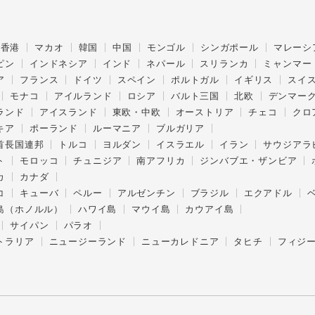
香港
マカオ
韓国
中国
モンゴル
シンガポール
マレーシ
ピン
インドネシア
インド
ネパール
スリランカ
ミャンマー
ア
フランス
ドイツ
スペイン
ポルトガル
イギリス
スイ
モナコ
アイルランド
ロシア
バルト三国
北欧
デンマー
ランド
アイスランド
東欧・中欧
オーストリア
チェコ
クロ
キア
ポーランド
ルーマニア
ブルガリア
首長国連邦
トルコ
ヨルダン
イスラエル
イラン
サウジアラ
ト
モロッコ
チュニジア
南アフリカ
ジンバブエ・ザンビア
カ
カナダ
コ
キューバ
ペルー
アルゼンチン
ブラジル
エクアドル
島（ホノルル）
ハワイ島
マウイ島
カウアイ島
サイパン
パラオ
トラリア
ニュージーランド
ニューカレドニア
タヒチ
フィジ