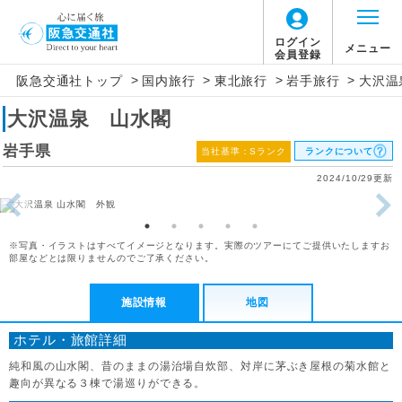
ログイン
メニュー
会員登録
>
>
>
>
阪急交通社トップ
国内旅行
東北旅行
岩手旅行
大沢温
大沢温泉 山水閣
岩手県
当社基準：Sランク
ランクについて
2024/10/29更新
※写真・イラストはすべてイメージとなります。実際のツアーにてご提供いたしますお
部屋などとは限りませんのでご了承ください。
施設情報
地図
ホテル・旅館詳細
純和風の山水閣、昔のままの湯治場自炊部、対岸に茅ぶき屋根の菊水館と
趣向が異なる３棟で湯巡りができる。