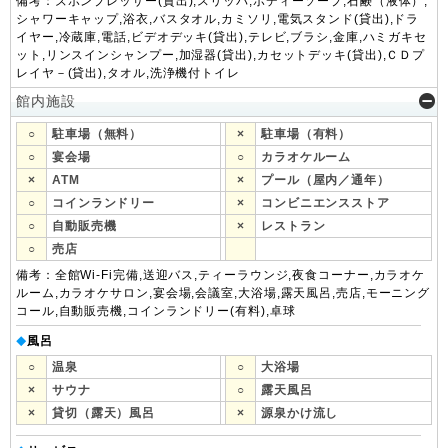
備考：ズボンプレッサー(貸出),スリッパ,ボディーソープ,石鹸（液体）,
シャワーキャップ,浴衣,バスタオル,カミソリ,電気スタンド(貸出),ドラ
イヤー,冷蔵庫,電話,ビデオデッキ(貸出),テレビ,ブラシ,金庫,ハミガキセ
ット,リンスインシャンプー,加湿器(貸出),カセットデッキ(貸出),ＣＤプ
レイヤ－(貸出),タオル,洗浄機付トイレ
館内施設
○
駐車場（無料）
×
駐車場（有料）
○
宴会場
○
カラオケルーム
×
ATM
×
プール（屋内／通年）
○
コインランドリー
×
コンビニエンスストア
○
自動販売機
×
レストラン
○
売店
備考：全館Wi-Fi完備,送迎バス,ティーラウンジ,夜食コーナー,カラオケ
ルーム,カラオケサロン,宴会場,会議室,大浴場,露天風呂,売店,モーニング
コール,自動販売機,コインランドリー(有料),卓球
風呂
◆
○
温泉
○
大浴場
×
サウナ
○
露天風呂
×
貸切（露天）風呂
×
源泉かけ流し