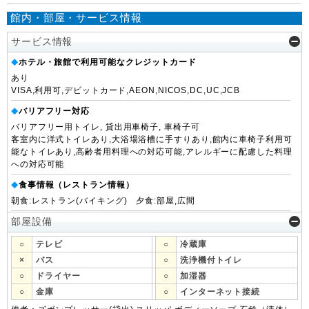
館内・部屋・サービス情報
サービス情報
ホテル・旅館で利用可能なクレジットカード
◆
あり
VISA,利用可,デビットカード,AEON,NICOS,DC,UC,JCB
バリアフリー対応
◆
バリアフリー用トイレ, 貸出用車椅子, 車椅子可
客室内に洋式トイレあり,大浴場浴槽に手すりあり,館内に車椅子利用可
能なトイレあり,高齢者用料理への対応可能,アレルギーに配慮した料理
への対応可能
食事情報（レストラン情報）
◆
朝食:レストラン(バイキング) 夕食:部屋,広間
部屋設備
○
テレビ
○
冷蔵庫
×
バス
○
洗浄機付トイレ
○
ドライヤー
○
加湿器
○
金庫
○
インターネット接続