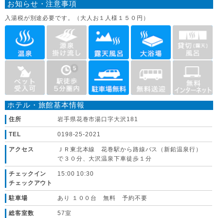
お知らせ・注意事項
入湯税が別途必要です。（大人お１人様１５０円）
ホテル・旅館基本情報
住所
岩手県花巻市湯口字大沢181
TEL
0198-25-2021
アクセス
ＪＲ東北本線 花巻駅から路線バス（新鉛温泉行）
で３０分、大沢温泉下車徒歩１分
チェックイン
15:00 10:30
チェックアウト
駐車場
あり １００台 無料 予約不要
総客室数
57室