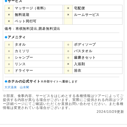
サービス
◆
×
マッサージ（有料）
×
宅配便
×
無料送迎
×
ルームサービス
×
ペット同行可
備考：将棋無料貸出,囲碁無料貸出
アメニティ
◆
○
タオル
○
ボディソープ
○
カミソリ
○
バスタオル
○
シャンプー
○
歯磨きセット
○
リンス
×
入浴剤
○
ドライヤー
○
浴衣
ホテルの公式サイト
◆
※外部サイトへ遷移します
大沢温泉 山水閣
※部屋、食事内容、サービスをはじめとする各種情報はツアーによってご
提供する内容が異なる場合がございます。実際にご提供される内容はツア
ー詳細ページにてご確認いただくか直接お問い合わせください。また各種
情報は変更されている場合がございます。
2024/10/29更新