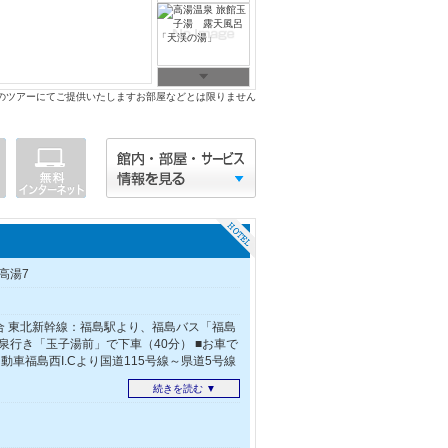
のツアーにてご提供いたしますお部屋などとは限りません
高湯7
合 東北新幹線：福島駅より、福島バス「福島
泉行き「玉子湯前」で下車（40分） ■お車で
動車福島西I.Cより国道115号線～県道5号線
続きを読む ▼