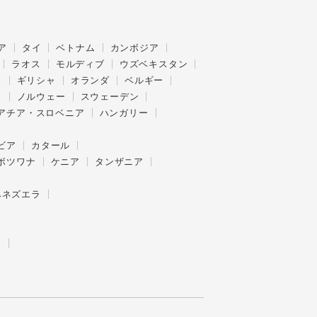
ア
タイ
ベトナム
カンボジア
ラオス
モルディブ
ウズベキスタン
ス
ギリシャ
オランダ
ベルギー
ク
ノルウェー
スウェーデン
アチア・スロベニア
ハンガリー
ビア
カタール
ボツワナ
ケニア
タンザニア
ベネズエラ
ー