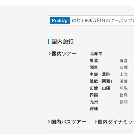
PickUp
総額8,900万円分のクーポンプ
国内旅行
国内ツアー
北海道
東北
青森
関東
茨城
中部・北陸
山梨
近畿（関西）
滋賀
山陰・山陽
鳥取
四国
徳島
九州
福岡
沖縄
国内バスツアー
国内ダイナミッ