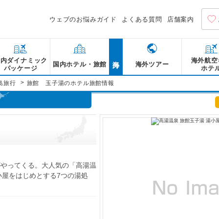
ウェブのお悩みガイド
よくある質問
店舗案内
海外
国内ダイナミック
海外航空
国内ホテル・旅館
海外ツアー
パッケージ
ホテ
>
島旅行
旅館 玉子湯のホテル旅館情報
がやってくる。大人気の「高湯温
小屋をはじめとする7つの湯処