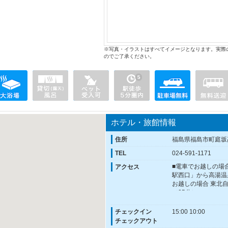
※写真・イラストはすべてイメージとなります。実際
のでご了承ください。
ホテル・旅館情報
住所
福島県福島市町庭坂
TEL
024-591-1171
■電車でお越しの場
アクセス
駅西口」から高湯温
お越しの場合 東北自
（25分）
チェックイン
15:00 10:00
チェックアウト