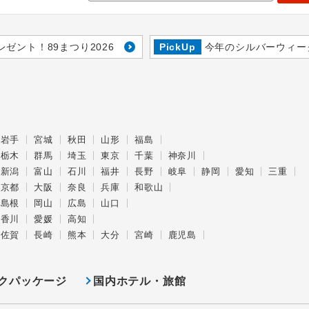
レゼント！89まつり2026
PickUp
今年のシルバーウィー
岩手
宮城
秋田
山形
福島
栃木
群馬
埼玉
東京
千葉
神奈川
新潟
富山
石川
福井
長野
岐阜
静岡
愛知
三重
京都
大阪
奈良
兵庫
和歌山
島根
岡山
広島
山口
香川
愛媛
高知
佐賀
長崎
熊本
大分
宮崎
鹿児島
クパッケージ
国内ホテル・旅館