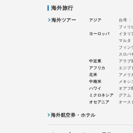
海外旅行
海外ツアー
アジア
台湾
フィリ
ヨーロッパ
イタリ
マルタ
フィン
スロバ
中近東
アラブ
アフリカ
エジプ
北米
アメリ
中南米
メキシ
ハワイ
オアフ
ミクロネシア
グアム
オセアニア
オース
海外航空券・ホテル