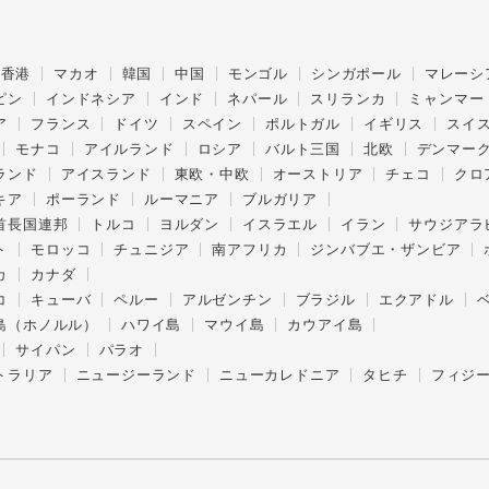
香港
マカオ
韓国
中国
モンゴル
シンガポール
マレーシ
ピン
インドネシア
インド
ネパール
スリランカ
ミャンマー
ア
フランス
ドイツ
スペイン
ポルトガル
イギリス
スイ
モナコ
アイルランド
ロシア
バルト三国
北欧
デンマー
ランド
アイスランド
東欧・中欧
オーストリア
チェコ
クロ
キア
ポーランド
ルーマニア
ブルガリア
首長国連邦
トルコ
ヨルダン
イスラエル
イラン
サウジアラ
ト
モロッコ
チュニジア
南アフリカ
ジンバブエ・ザンビア
カ
カナダ
コ
キューバ
ペルー
アルゼンチン
ブラジル
エクアドル
島（ホノルル）
ハワイ島
マウイ島
カウアイ島
サイパン
パラオ
トラリア
ニュージーランド
ニューカレドニア
タヒチ
フィジ