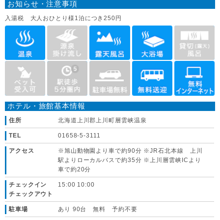
お知らせ・注意事項
入湯税 大人おひとり様1泊につき250円
ホテル・旅館基本情報
住所
北海道上川郡上川町層雲峡温泉
TEL
01658-5-3111
アクセス
※旭山動物園より車で約90分 ※JR石北本線 上川
駅よりローカルバスで約35分 ※上川層雲峡ICより
車で約20分
チェックイン
15:00 10:00
チェックアウト
駐車場
あり 90台 無料 予約不要