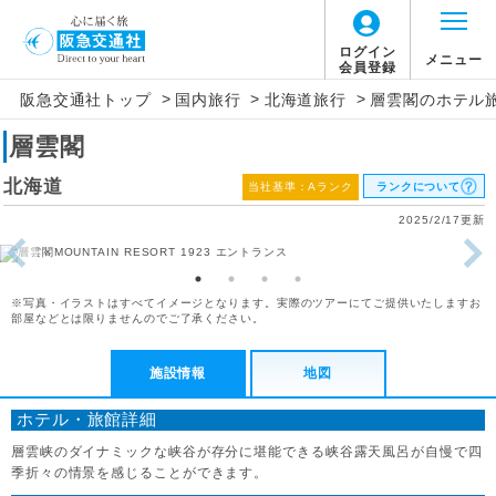
ログイン
メニュー
会員登録
>
>
>
阪急交通社トップ
国内旅行
北海道旅行
層雲閣のホテル
層雲閣
北海道
当社基準：Aランク
ランクについて
2025/2/17更新
※写真・イラストはすべてイメージとなります。実際のツアーにてご提供いたしますお
部屋などとは限りませんのでご了承ください。
施設情報
地図
ホテル・旅館詳細
層雲峡のダイナミックな峡谷が存分に堪能できる峡谷露天風呂が自慢で四
季折々の情景を感じることができます。