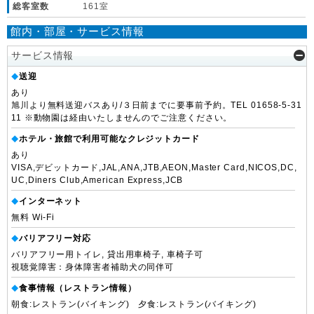
総客室数
161室
館内・部屋・サービス情報
サービス情報
送迎
◆
あり
旭川より無料送迎バスあり/３日前までに要事前予約。TEL 01658-5-31
11 ※動物園は経由いたしませんのでご注意ください。
ホテル・旅館で利用可能なクレジットカード
◆
あり
VISA,デビットカード,JAL,ANA,JTB,AEON,Master Card,NICOS,DC,
UC,Diners Club,American Express,JCB
インターネット
◆
無料 Wi-Fi
バリアフリー対応
◆
バリアフリー用トイレ, 貸出用車椅子, 車椅子可
視聴覚障害：身体障害者補助犬の同伴可
食事情報（レストラン情報）
◆
朝食:レストラン(バイキング) 夕食:レストラン(バイキング)