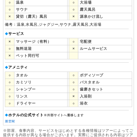
○
温泉
○
大浴場
○
サウナ
○
露天風呂
×
貸切（露天）風呂
×
源泉かけ流し
備考：温泉,水風呂,ジャグジー,サウナ,露天風呂,大浴場
サービス
◆
×
マッサージ（有料）
○
宅配便
○
無料送迎
×
ルームサービス
×
ペット同行可
アメニティ
◆
○
タオル
○
ボディソープ
○
カミソリ
○
バスタオル
○
シャンプー
○
歯磨きセット
○
リンス
×
入浴剤
○
ドライヤー
○
浴衣
ホテルの公式サイト
◆
※外部サイトへ遷移します
層雲閣
※部屋、食事内容、サービスをはじめとする各種情報はツアーによってご
提供する内容が異なる場合がございます。実際にご提供される内容はツア