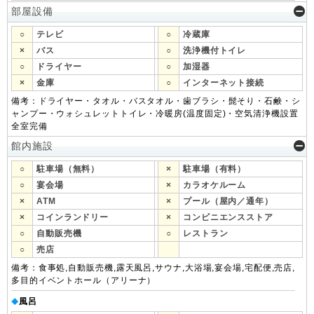
部屋設備
○
テレビ
○
冷蔵庫
×
バス
○
洗浄機付トイレ
○
ドライヤー
○
加湿器
×
金庫
○
インターネット接続
備考：ドライヤー・タオル・バスタオル・歯ブラシ・髭そり・石鹸・シ
ャンプー・ウォシュレットトイレ・冷暖房(温度固定)・空気清浄機設置
全室完備
館内施設
○
駐車場（無料）
×
駐車場（有料）
○
宴会場
×
カラオケルーム
×
ATM
×
プール（屋内／通年）
×
コインランドリー
×
コンビニエンスストア
○
自動販売機
○
レストラン
○
売店
備考：食事処,自動販売機,露天風呂,サウナ,大浴場,宴会場,宅配便,売店,
多目的イベントホール（アリーナ）
風呂
◆