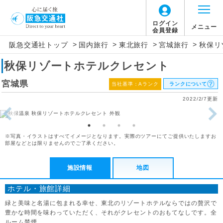
ログイン
メニュー
会員登録
>
>
>
>
阪急交通社トップ
国内旅行
東北旅行
宮城旅行
秋保リ
秋保リゾートホテルクレセント
宮城県
当社基準：Aランク
ランクについて
2022/2/7更新
※写真・イラストはすべてイメージとなります。実際のツアーにてご提供いたしますお
部屋などとは限りませんのでご了承ください。
施設情報
地図
ホテル・旅館詳細
緑と美味と名湯に包まれる幸せ、東北のリゾートホテルならではの贅沢で
豊かな時間を味わっていただく、それがクレセントのおもてなしです。全
ルーム禁煙。