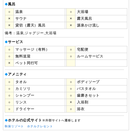
風呂
◆
○
温泉
○
大浴場
×
サウナ
×
露天風呂
×
貸切（露天）風呂
×
源泉かけ流し
備考：温泉,ジャグジー,大浴場
サービス
◆
○
マッサージ（有料）
○
宅配便
○
無料送迎
○
ルームサービス
×
ペット同行可
アメニティ
◆
○
タオル
○
ボディソープ
○
カミソリ
○
バスタオル
○
シャンプー
○
歯磨きセット
○
リンス
×
入浴剤
○
ドライヤー
○
浴衣
ホテルの公式サイト
◆
※外部サイトへ遷移します
秋保リゾート ホテルクレセント