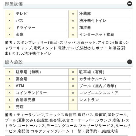
部屋設備
○
テレビ
○
冷蔵庫
×
バス
○
洗浄機付トイレ
○
ドライヤー
○
加湿器
×
金庫
○
インターネット接続
備考：ズボンプレッサー(貸出),スリッパ,お茶セット,アイロン(貸出),シ
ャワーキャップ,電気スタンド.電話,テレビ,湯沸かしポット,加湿器(貸
出),タオル,洗浄機付トイレ
館内施設
○
駐車場（無料）
×
駐車場（有料）
○
宴会場
×
カラオケルーム
×
ATM
×
プール（屋内／通年）
×
コインランドリー
×
コンビニエンスストア
○
自動販売機
○
レストラン
○
売店
備考：ティーラウンジ,ファックス送信可,送迎バス,麻雀室,屋外プール,
プール(夏期のみ),会議室,宴会場,夜食コーナー,バー,ラウンジ,喫茶,レス
トラン,コーヒーハウス,モーニングコール,マッサージサービス,ルームサ
ービス,宅配便,コネクティングルーム（一部・要予約）,結婚式場