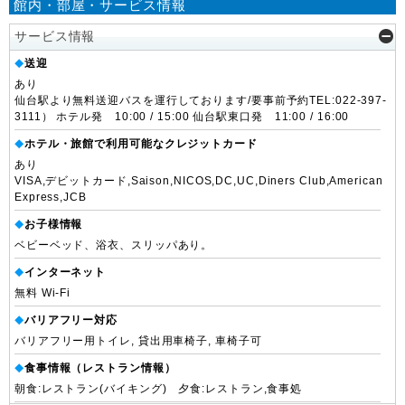
館内・部屋・サービス情報
サービス情報
送迎
◆
あり
仙台駅より無料送迎バスを運行しております/要事前予約TEL:022-397-
3111） ホテル発 10:00 / 15:00 仙台駅東口発 11:00 / 16:00
ホテル・旅館で利用可能なクレジットカード
◆
あり
VISA,デビットカード,Saison,NICOS,DC,UC,Diners Club,American
Express,JCB
お子様情報
◆
ベビーベッド、浴衣、スリッパあり。
インターネット
◆
無料 Wi-Fi
バリアフリー対応
◆
バリアフリー用トイレ, 貸出用車椅子, 車椅子可
食事情報（レストラン情報）
◆
朝食:レストラン(バイキング) 夕食:レストラン,食事処