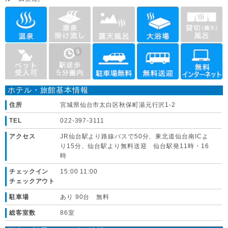
ホテル・旅館基本情報
住所
宮城県仙台市太白区秋保町湯元行沢1-2
TEL
022-397-3111
アクセス
JR仙台駅より路線バスで50分、東北道仙台南ICよ
り15分、仙台駅より無料送迎 仙台駅発11時・16
時
チェックイン
15:00 11:00
チェックアウト
駐車場
あり 90台 無料
総客室数
86室