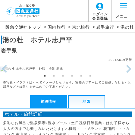
ログイン
メニュー
会員登録
>
>
>
>
阪急交通社トップ
国内旅行
東北旅行
岩手旅行
湯の杜
湯の杜 ホテル志戸平
岩手県
2024/3/19更新
※写真・イラストはすべてイメージとなります。実際のツアーにてご提供いたしますお
部屋などとは限りませんのでご了承ください。
施設情報
地図
ホテル・旅館詳細
多彩なお風呂で温泉満喫♪温水プール（土日祝祭日等営業）はお子様から
大人の方までお楽しみいただけます♪ 和館・・・Aランク 花翔館・・・A
ランク 南山館・・・Aランク 西陵館・・・Bランク 北水館・・・Bランク