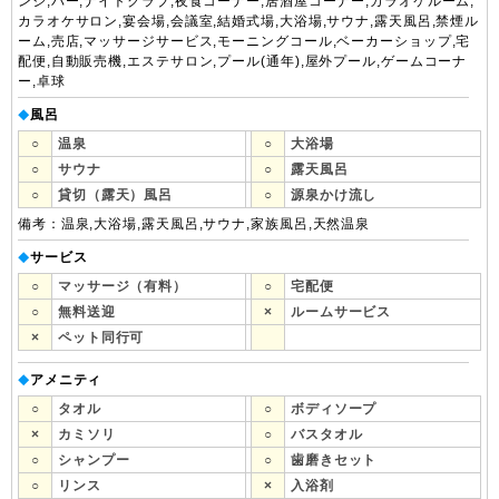
ンジ,バー,ナイトクラブ,夜食コーナー,居酒屋コーナー,カラオケルーム,
カラオケサロン,宴会場,会議室,結婚式場,大浴場,サウナ,露天風呂,禁煙ル
ーム,売店,マッサージサービス,モーニングコール,ベーカーショップ,宅
配便,自動販売機,エステサロン,プール(通年),屋外プール,ゲームコーナ
ー,卓球
風呂
◆
○
温泉
○
大浴場
○
サウナ
○
露天風呂
○
貸切（露天）風呂
○
源泉かけ流し
備考：温泉,大浴場,露天風呂,サウナ,家族風呂,天然温泉
サービス
◆
○
マッサージ（有料）
○
宅配便
○
無料送迎
×
ルームサービス
×
ペット同行可
アメニティ
◆
○
タオル
○
ボディソープ
×
カミソリ
○
バスタオル
○
シャンプー
○
歯磨きセット
○
リンス
×
入浴剤