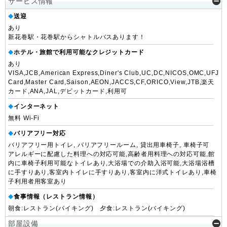
サービス情報
送迎
◆
あり
新花巻駅・花巻駅からシャトルバスあります！
ホテル・旅館で利用可能なクレジットカード
◆
あり
VISA,JCB,American Express,Diner's Club,UC,DC,NICOS,OMC,UFJ
Card,Master Card,Saison,AEON,JACCS,CF,ORICO,View,JTB,楽天
カード,ANA,JAL,デビットカード,利用可
インターネット
◆
無料 Wi-Fi
バリアフリー対応
◆
バリアフリー用トイレ, バリアフリールーム, 貸出用車椅子, 車椅子可
アレルギーに配慮した料理への対応可能,高齢者用料理への対応可能,館
内に車椅子利用可能なトイレあり,大浴場での介助入浴可能,大浴場浴槽
に手すりあり,客室内トイレに手すりあり,客室内に洋式トイレあり,車椅
子利用者用客室あり
食事情報（レストラン情報）
◆
朝食:レストラン(バイキング) 夕食:レストラン(バイキング)
部屋設備