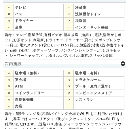
○
テレビ
○
冷蔵庫
×
バス
○
洗浄機付トイレ
○
ドライヤー
×
加湿器
○
金庫
○
インターネット接続
備考：テレビ,衛星放送,有料ビデオ,衛星放送（無料）,電話,湯沸かしポ
ット,お茶セット,冷蔵庫,ドライヤー,ドライヤー(貸出),ズボンプレッサ
ー(貸出),電気スタンド(貸出),アイロン(貸出),加湿器(貸出),洗浄機付トイ
レ,石鹸（液体）,ボディーソープ,リンスインシャンプー,ハミガキセッ
ト,シャワーキャップ,くし,タオル,バスタオル,浴衣,スリッパ,金庫
館内施設
○
駐車場（無料）
×
駐車場（有料）
○
宴会場
○
カラオケルーム
×
ATM
×
プール（屋内／通年）
×
コインランドリー
×
コンビニエンスストア
○
自動販売機
×
レストラン
○
売店
備考：5階ラウンジ及び1階バイキング会場でWi-Fi をご利用いただけま
す。,客室ではスーペリアタイプ及びエクセレントタイプのみWi-Fi をご
利用いただけます。,送迎バス,喫茶,ティーラウンジ,ラウンジ,バーラウ