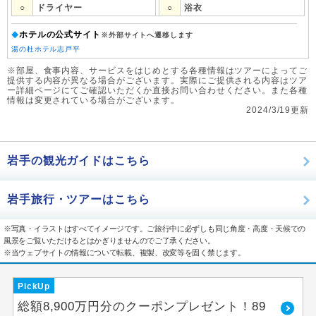
○
ドライヤー
○
浴衣
ホテルの公式サイト
◆
※外部サイトへ遷移します
湯の杜ホテル志戸平
※部屋、食事内容、サービスをはじめとする各種情報はツアーによってご
提供する内容が異なる場合がございます。実際にご提供される内容はツア
ー詳細ページにてご確認いただくか直接お問い合わせください。また各種
情報は変更されている場合がございます。
2024/3/19更新
岩手の観光ガイドはこちら
岩手旅行・ツアーはこちら
※写真・イラストはすべてイメージです。ご旅行中に必ずしも同じ角度・高度・天候での
風景をご覧いただけるとはかぎりませんのでご了承ください。
※当ウェブサイトの情報について転載、複製、改変等を固く禁じます。
PickUp
総額8,900万円分のクーポンプレゼント！89