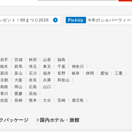
レゼント！89まつり2026
PickUp
今年のシルバーウィー
岩手
宮城
秋田
山形
福島
栃木
群馬
埼玉
東京
千葉
神奈川
新潟
富山
石川
福井
長野
岐阜
静岡
愛知
三重
京都
大阪
奈良
兵庫
和歌山
島根
岡山
広島
山口
香川
愛媛
高知
佐賀
長崎
熊本
大分
宮崎
鹿児島
クパッケージ
国内ホテル・旅館