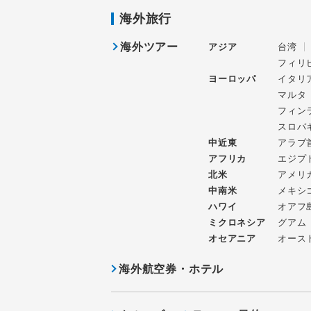
海外旅行
海外ツアー
アジア
台湾
フィリ
ヨーロッパ
イタリ
マルタ
フィン
スロバ
中近東
アラブ
アフリカ
エジプ
北米
アメリ
中南米
メキシ
ハワイ
オアフ
ミクロネシア
グアム
オセアニア
オース
海外航空券・ホテル