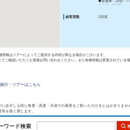
◆普通車：29台・ハ
◆有料：900円
◆入庫制限：車高2.0
※上記サイズ内であ
総客室数
230室
車、またはトラック
種情報はツアーによってご提供する内容が異なる場合がございます。
てご確認いただくか直接お問い合わせください。また各種情報は変更されている場
旅行・ツアーはこちら
中に必ずしも同じ角度・高度・天候での風景をご覧いただけるとはかぎりませ
変等を固く禁じます。
ーワード検索