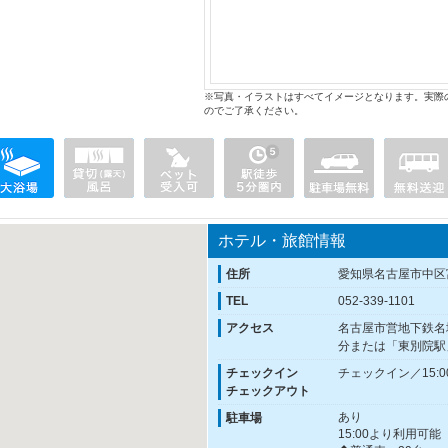
※写真・イラストはすべてイメージとなります。実際
のでご了承ください。
ホテル・旅館情報
住所
愛知県名古屋市中区
TEL
052-339-1101
アクセス
名古屋市営地下鉄名
分または「東別院駅
チェックイン
チェックイン／15:0
チェックアウト
あり
駐車場
15:00より利用可