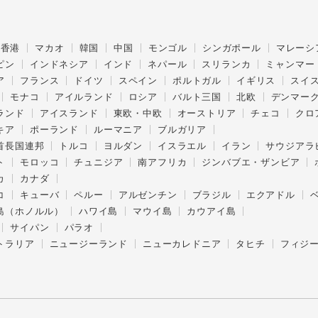
香港
マカオ
韓国
中国
モンゴル
シンガポール
マレーシ
ピン
インドネシア
インド
ネパール
スリランカ
ミャンマー
ア
フランス
ドイツ
スペイン
ポルトガル
イギリス
スイ
モナコ
アイルランド
ロシア
バルト三国
北欧
デンマー
ランド
アイスランド
東欧・中欧
オーストリア
チェコ
クロ
キア
ポーランド
ルーマニア
ブルガリア
首長国連邦
トルコ
ヨルダン
イスラエル
イラン
サウジアラ
ト
モロッコ
チュニジア
南アフリカ
ジンバブエ・ザンビア
カ
カナダ
コ
キューバ
ペルー
アルゼンチン
ブラジル
エクアドル
島（ホノルル）
ハワイ島
マウイ島
カウアイ島
サイパン
パラオ
トラリア
ニュージーランド
ニューカレドニア
タヒチ
フィジ