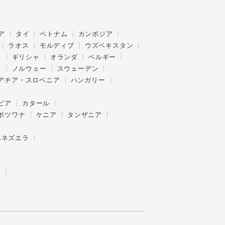
ア
タイ
ベトナム
カンボジア
ラオス
モルディブ
ウズベキスタン
ス
ギリシャ
オランダ
ベルギー
ク
ノルウェー
スウェーデン
アチア・スロベニア
ハンガリー
ビア
カタール
ボツワナ
ケニア
タンザニア
ベネズエラ
ー