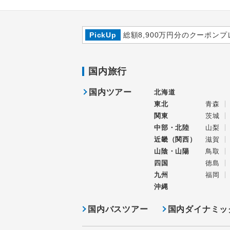
PickUp
総額8,900万円分のクーポンプ
国内旅行
国内ツアー
北海道
東北
青森
関東
茨城
中部・北陸
山梨
近畿（関西）
滋賀
山陰・山陽
鳥取
四国
徳島
九州
福岡
沖縄
国内バスツアー
国内ダイナミッ