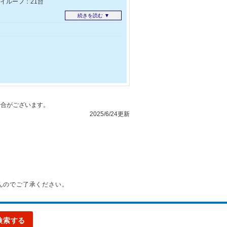
イルーフ：21台
続きを読む ▼
m、車幅1.8m、長さ5.0m、重さ2500kg
っても予備タイヤやルーフキャリア付きのお
等の貨物用のお車は入庫いただけません。
合がございます。
2025/6/24更新
んのでご了承ください。
検索する