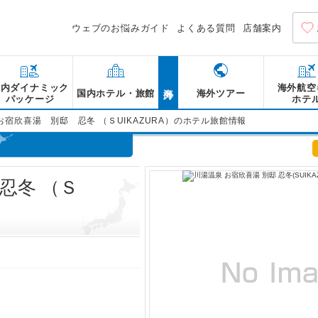
ウェブのお悩みガイド
よくある質問
店舗案内
海外
国内ダイナミック
海外航空
国内ホテル・旅館
海外ツアー
パッケージ
ホテ
お宿欣喜湯 別邸 忍冬 （ＳUIKAZURA）のホテル旅館情報
忍冬 （Ｓ