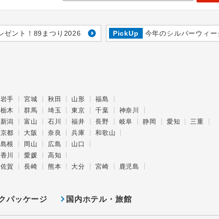
レゼント！89まつり2026
PickUp
今年のシルバーウィー
岩手
宮城
秋田
山形
福島
栃木
群馬
埼玉
東京
千葉
神奈川
新潟
富山
石川
福井
長野
岐阜
静岡
愛知
三重
京都
大阪
奈良
兵庫
和歌山
島根
岡山
広島
山口
香川
愛媛
高知
佐賀
長崎
熊本
大分
宮崎
鹿児島
クパッケージ
国内ホテル・旅館