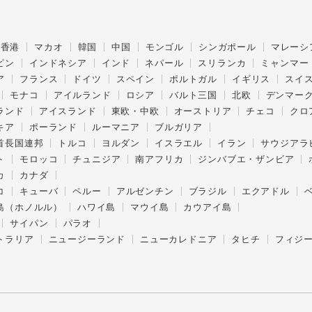
香港
マカオ
韓国
中国
モンゴル
シンガポール
マレーシ
ピン
インドネシア
インド
ネパール
スリランカ
ミャンマー
ア
フランス
ドイツ
スペイン
ポルトガル
イギリス
スイ
モナコ
アイルランド
ロシア
バルト三国
北欧
デンマー
ランド
アイスランド
東欧・中欧
オーストリア
チェコ
クロ
キア
ポーランド
ルーマニア
ブルガリア
首長国連邦
トルコ
ヨルダン
イスラエル
イラン
サウジアラ
ト
モロッコ
チュニジア
南アフリカ
ジンバブエ・ザンビア
カ
カナダ
コ
キューバ
ペルー
アルゼンチン
ブラジル
エクアドル
島（ホノルル）
ハワイ島
マウイ島
カウアイ島
サイパン
パラオ
トラリア
ニュージーランド
ニューカレドニア
タヒチ
フィジ