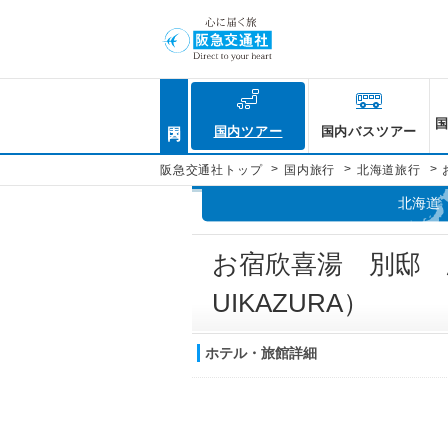
国内
国内ツアー
国内バスツアー
>
>
>
阪急交通社トップ
国内旅行
北海道旅行
北海道
お宿欣喜湯 別邸 
UIKAZURA）
ホテル・旅館詳細