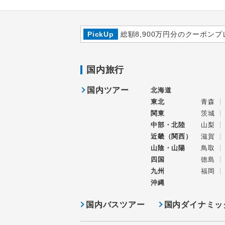
PickUp
総額8,900万円分のクーポンプ
国内旅行
国内ツアー
北海道
東北
青森
関東
茨城
中部・北陸
山梨
近畿（関西）
滋賀
山陰・山陽
鳥取
四国
徳島
九州
福岡
沖縄
国内バスツアー
国内ダイナミッ