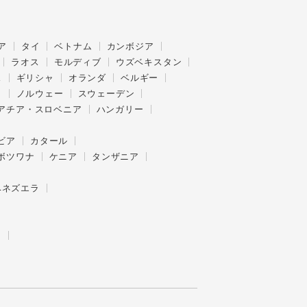
ア
タイ
ベトナム
カンボジア
ラオス
モルディブ
ウズベキスタン
ス
ギリシャ
オランダ
ベルギー
ク
ノルウェー
スウェーデン
アチア・スロベニア
ハンガリー
ビア
カタール
ボツワナ
ケニア
タンザニア
ベネズエラ
ー