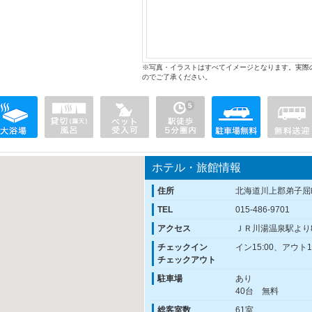
※写真・イラストはすべてイメージとなります。実際
のでご了承ください。
ホテル・旅館情報
住所
北海道川上郡弟子屈
TEL
015-486-9701
アクセス
ＪＲ川湯温泉駅より
チェックイン
イン15:00、アウト10
チェックアウト
駐車場
あり
40台 無料
総客室数
61室