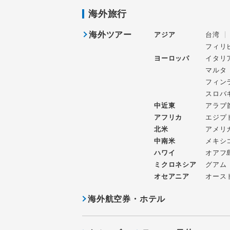
海外旅行
海外ツアー
アジア
台湾
フィリ
ヨーロッパ
イタリ
マルタ
フィン
スロバ
中近東
アラブ
アフリカ
エジプ
北米
アメリ
中南米
メキシ
ハワイ
オアフ
ミクロネシア
グアム
オセアニア
オース
海外航空券・ホテル