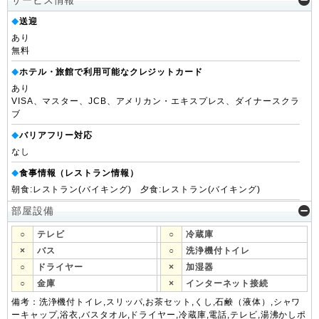
送迎
◆
あり
無料
ホテル・旅館で利用可能なクレジットカード
◆
あり
VISA、マスター、JCB、アメリカン・エキスプレス、ダイナースクラ
ブ
バリアフリー対応
◆
なし
食事情報（レストラン情報）
◆
朝食:レストラン(バイキング) 夕食:レストラン(バイキング)
部屋設備
○
テレビ
○
冷蔵庫
×
バス
○
洗浄機付トイレ
○
ドライヤー
×
加湿器
○
金庫
×
インターネット接続
備考：洗浄機付トイレ,スリッパ,お茶セット,くし,石鹸（液体）,シャワ
ーキャップ,浴衣,バスタオル,ドライヤー,冷蔵庫,電話,テレビ,湯沸かしポ