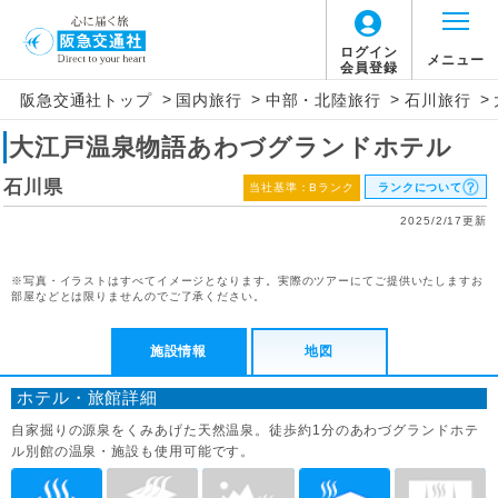
ログイン
メニュー
会員登録
>
>
>
>
阪急交通社トップ
国内旅行
中部・北陸旅行
石川旅行
大江戸温泉物語あわづグランドホテル
石川県
当社基準：Bランク
ランクについて
2025/2/17更新
※写真・イラストはすべてイメージとなります。実際のツアーにてご提供いたしますお
部屋などとは限りませんのでご了承ください。
施設情報
地図
ホテル・旅館詳細
自家掘りの源泉をくみあげた天然温泉。徒歩約1分のあわづグランドホテ
ル別館の温泉・施設も使用可能です。