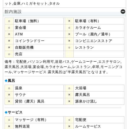
ット,金庫,ハミガキセット,タオル
館内施設
○
駐車場（無料）
×
駐車場（有料）
○
宴会場
○
カラオケルーム
×
ATM
×
プール（屋内／通年）
×
コインランドリー
×
コンビニエンスストア
×
自動販売機
○
レストラン
○
売店
備考：宅配便,パソコン利用可,送迎バス,ゲームコーナー,エステサロン,
露天風呂,大浴場,宴会場,カラオケルーム,レストラン,卓球,モーニングコ
ール,マッサージサービス 露天風呂は“半露天風呂”となります。
風呂
◆
○
温泉
○
大浴場
×
サウナ
×
露天風呂
×
貸切（露天）風呂
×
源泉かけ流し
サービス
◆
○
マッサージ（有料）
○
宅配便
×
無料送迎
×
ルームサービス