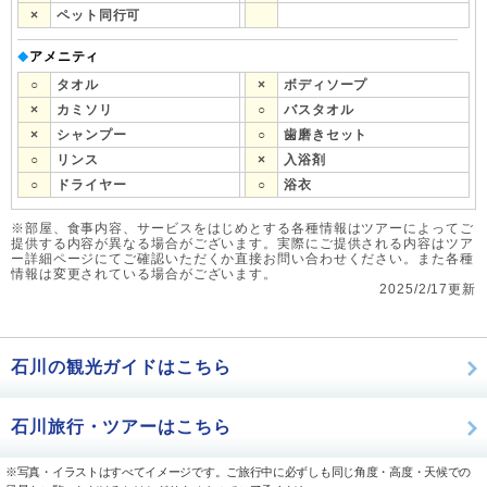
×
ペット同行可
アメニティ
◆
○
タオル
×
ボディソープ
×
カミソリ
○
バスタオル
×
シャンプー
○
歯磨きセット
○
リンス
×
入浴剤
○
ドライヤー
○
浴衣
※部屋、食事内容、サービスをはじめとする各種情報はツアーによってご
提供する内容が異なる場合がございます。実際にご提供される内容はツア
ー詳細ページにてご確認いただくか直接お問い合わせください。また各種
情報は変更されている場合がございます。
2025/2/17更新
石川の観光ガイドはこちら
石川旅行・ツアーはこちら
※写真・イラストはすべてイメージです。ご旅行中に必ずしも同じ角度・高度・天候での