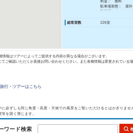
料金： 無料
駐車場形態： 屋外
駐車場スペース： 2
バレーサービス： 
※複数台の場合はお
総客室数
226室
種情報はツアーによってご提供する内容が異なる場合がございます。
てご確認いただくか直接お問い合わせください。また各種情報は変更されている場
旅行・ツアーはこちら
中に必ずしも同じ角度・高度・天候での風景をご覧いただけるとはかぎりませ
変等を固く禁じます。
ーワード検索