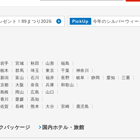
レゼント！89まつり2026
PickUp
今年のシルバーウィー
岩手
宮城
秋田
山形
福島
栃木
群馬
埼玉
東京
千葉
神奈川
新潟
富山
石川
福井
長野
岐阜
静岡
愛知
三重
京都
大阪
奈良
兵庫
和歌山
島根
岡山
広島
山口
香川
愛媛
高知
佐賀
長崎
熊本
大分
宮崎
鹿児島
クパッケージ
国内ホテル・旅館