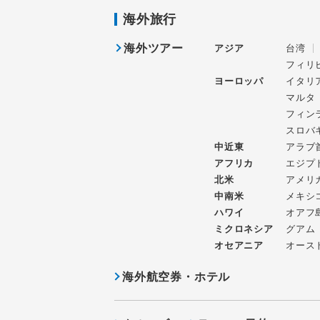
海外旅行
海外ツアー
アジア
台湾
フィリ
ヨーロッパ
イタリ
マルタ
フィン
スロバ
中近東
アラブ
アフリカ
エジプ
北米
アメリ
中南米
メキシ
ハワイ
オアフ
ミクロネシア
グアム
オセアニア
オース
海外航空券・ホテル