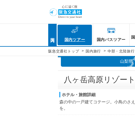
国内
国内ツアー
国内バスツアー
>
>
阪急交通社トップ
国内旅行
中部・北陸旅行
山梨県
八ヶ岳高原リゾー
ホテル・旅館詳細
森の中の一戸建てコテージ。小鳥のさ
を。