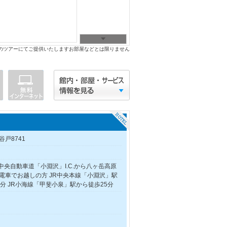
のツアーにてご提供いたしますお部屋などとは限りません
戸8741
中央自動車道「小淵沢」I.C.から八ヶ岳高原
■電車でお越しの方 JR中央本線「小淵沢」駅
分 JR小海線「甲斐小泉」駅から徒歩25分