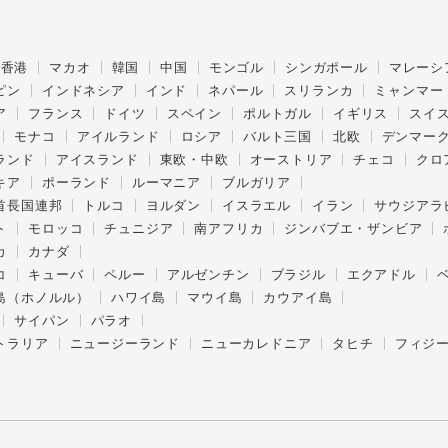
香港
マカオ
韓国
中国
モンゴル
シンガポール
マレーシ
ピン
インドネシア
インド
ネパール
スリランカ
ミャンマー
ア
フランス
ドイツ
スペイン
ポルトガル
イギリス
スイ
モナコ
アイルランド
ロシア
バルト三国
北欧
デンマー
ランド
アイスランド
東欧・中欧
オーストリア
チェコ
クロ
キア
ポーランド
ルーマニア
ブルガリア
首長国連邦
トルコ
ヨルダン
イスラエル
イラン
サウジアラ
ト
モロッコ
チュニジア
南アフリカ
ジンバブエ・ザンビア
カ
カナダ
コ
キューバ
ペルー
アルゼンチン
ブラジル
エクアドル
島（ホノルル）
ハワイ島
マウイ島
カウアイ島
サイパン
パラオ
トラリア
ニュージーランド
ニューカレドニア
タヒチ
フィジ