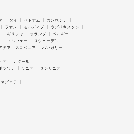
ア
タイ
ベトナム
カンボジア
ラオス
モルディブ
ウズベキスタン
ス
ギリシャ
オランダ
ベルギー
ク
ノルウェー
スウェーデン
アチア・スロベニア
ハンガリー
ビア
カタール
ボツワナ
ケニア
タンザニア
ベネズエラ
ー