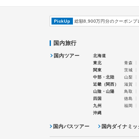
PickUp
総額8,900万円分のクーポンプ
国内旅行
国内ツアー
北海道
東北
青森
関東
茨城
中部・北陸
山梨
近畿（関西）
滋賀
山陰・山陽
鳥取
四国
徳島
九州
福岡
沖縄
国内バスツアー
国内ダイナミッ