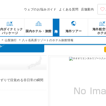
ウェブのお悩みガイド
よくある質問
店舗案内
海外
国内ダイナミック
海外航空
国内ホテル・旅館
海外ツアー
パッケージ
ホテ
>
>
山梨旅行
八ヶ岳高原リゾートのホテル旅館情報
ト
えずりで目覚める非日常の瞬間