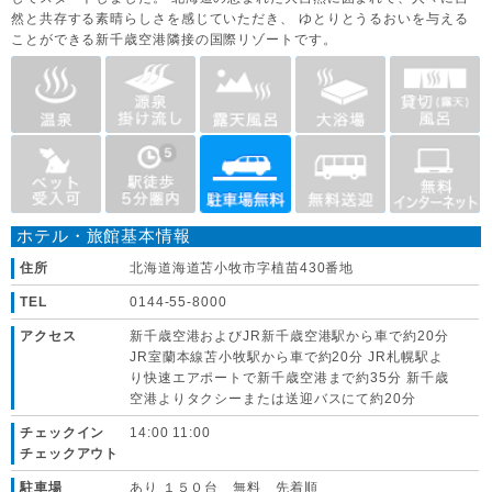
然と共存する素晴らしさを感じていただき、 ゆとりとうるおいを与える
ことができる新千歳空港隣接の国際リゾートです。
ホテル・旅館基本情報
住所
北海道海道苫小牧市字植苗430番地
TEL
0144-55-8000
アクセス
新千歳空港およびJR新千歳空港駅から車で約20分
JR室蘭本線苫小牧駅から車で約20分 JR札幌駅よ
り快速エアポートで新千歳空港まで約35分 新千歳
空港よりタクシーまたは送迎バスにて約20分
チェックイン
14:00 11:00
チェックアウト
駐車場
あり １５０台 無料 先着順