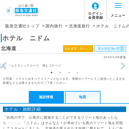
ログイン
メニュー
会員登録
>
>
>
阪急交通社トップ
国内旅行
北海道旅行
ホテル ニドム
ホテル ニドム
北海道
当社基準：Sランク
ランクについて
2025/1/29更新
※写真・イラストはすべてイメージとなります。実際のツアーにてご提供いたしますお
部屋などとは限りませんのでご了承ください。
施設情報
地図
ホテル・旅館詳細
『自然の中で、心身共に開放することができるリゾート地があったな
ら・・・』 『ニドム』はそんな人々が求めている真のリゾート地を目指
してスタートしました。 北海道の恵まれた大自然に囲まれて、人々に自