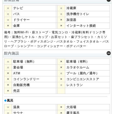
○
テレビ
○
冷蔵庫
○
バス
○
洗浄機付トイレ
○
ドライヤー
×
加湿器
×
金庫
×
インターネット接続
備考：無料Wi-Fi・薪ストーブ・電気コンロ・冷蔵庫(有料ドリンク専
用)・湯沸かしケトル・カップ・お茶セット・歯ブラシセット・カミソ
リ・ヘアブラシ・ボディスポンジ・バスタオル・フェイスタオル・バス
ローブ・シャンプー・コンディショナー・ボディバター
館内施設
○
駐車場（無料）
×
駐車場（有料）
○
宴会場
×
カラオケルーム
×
ATM
○
プール（屋内／通年）
×
コインランドリー
×
コンビニエンスストア
×
自動販売機
○
レストラン
×
売店
風呂
◆
○
温泉
×
大浴場
○
サウナ
×
露天風呂