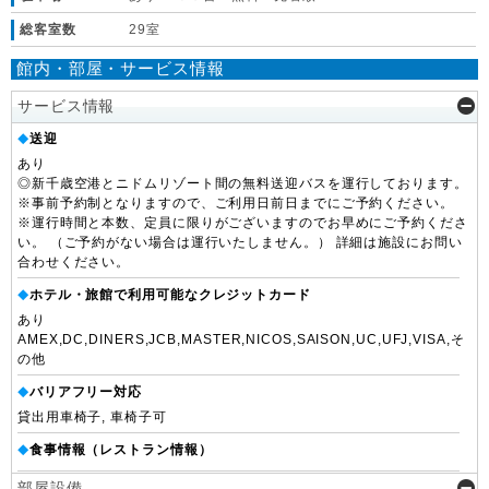
総客室数
29室
館内・部屋・サービス情報
サービス情報
送迎
◆
あり
◎新千歳空港とニドムリゾート間の無料送迎バスを運行しております。
※事前予約制となりますので、ご利用日前日までにご予約ください。
※運行時間と本数、定員に限りがございますのでお早めにご予約くださ
い。 （ご予約がない場合は運行いたしません。） 詳細は施設にお問い
合わせください。
ホテル・旅館で利用可能なクレジットカード
◆
あり
AMEX,DC,DINERS,JCB,MASTER,NICOS,SAISON,UC,UFJ,VISA,そ
の他
バリアフリー対応
◆
貸出用車椅子, 車椅子可
食事情報（レストラン情報）
◆
部屋設備