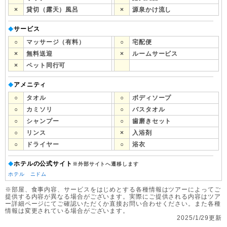
×
貸切（露天）風呂
×
源泉かけ流し
サービス
◆
○
マッサージ（有料）
○
宅配便
×
無料送迎
×
ルームサービス
×
ペット同行可
アメニティ
◆
○
タオル
○
ボディソープ
○
カミソリ
○
バスタオル
○
シャンプー
○
歯磨きセット
○
リンス
×
入浴剤
○
ドライヤー
○
浴衣
ホテルの公式サイト
◆
※外部サイトへ遷移します
ホテル ニドム
※部屋、食事内容、サービスをはじめとする各種情報はツアーによってご
提供する内容が異なる場合がございます。実際にご提供される内容はツア
ー詳細ページにてご確認いただくか直接お問い合わせください。また各種
情報は変更されている場合がございます。
2025/1/29更新