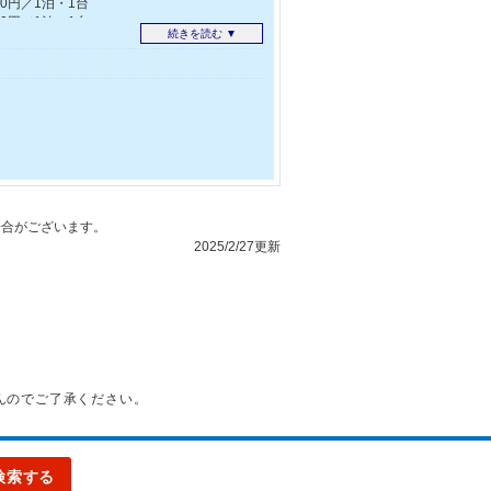
00円／1泊・1台
00円／1泊・1台
続きを読む ▼
0円／1泊・1台
合がございます。
2025/2/27更新
んのでご了承ください。
検索する