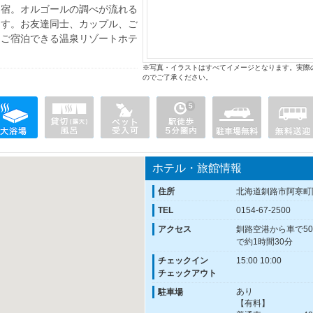
た宿。オルゴールの調べが流れる
ます。お友達同士、カップル、ご
にご宿泊できる温泉リゾートホテ
※写真・イラストはすべてイメージとなります。実際
のでご了承ください。
ホテル・旅館情報
住所
北海道釧路市阿寒町
TEL
0154-67-2500
アクセス
釧路空港から車で50
で約1時間30分
チェックイン
15:00 10:00
チェックアウト
あり
駐車場
【有料】