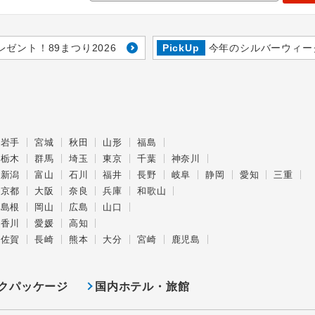
レゼント！89まつり2026
PickUp
今年のシルバーウィー
岩手
宮城
秋田
山形
福島
栃木
群馬
埼玉
東京
千葉
神奈川
新潟
富山
石川
福井
長野
岐阜
静岡
愛知
三重
京都
大阪
奈良
兵庫
和歌山
島根
岡山
広島
山口
香川
愛媛
高知
佐賀
長崎
熊本
大分
宮崎
鹿児島
クパッケージ
国内ホテル・旅館