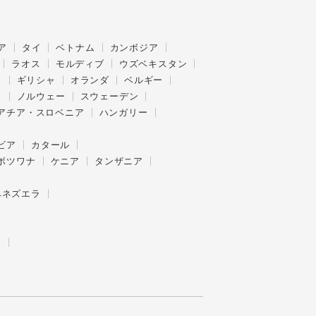
ア
タイ
ベトナム
カンボジア
ラオス
モルディブ
ウズベキスタン
ス
ギリシャ
オランダ
ベルギー
ク
ノルウェー
スウェーデン
アチア・スロベニア
ハンガリー
ビア
カタール
ボツワナ
ケニア
タンザニア
ベネズエラ
ー