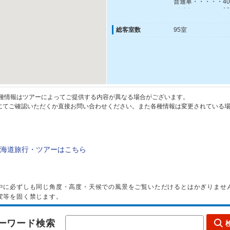
普通車・・・・・4
バイク・・・・・1
マイクロバス・・80
総客室数
95室
種情報はツアーによってご提供する内容が異なる場合がございます。
てご確認いただくか直接お問い合わせください。また各種情報は変更されている場
海道旅行・ツアーはこちら
中に必ずしも同じ角度・高度・天候での風景をご覧いただけるとはかぎりませ
変等を固く禁じます。
ーワード検索