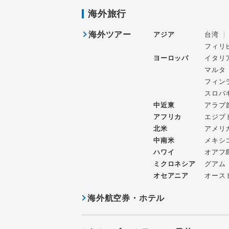
海外旅行
海外ツアー
アジア
台湾
フィリ
ヨーロッパ
イタリ
マルタ
フィン
スロバ
中近東
アラブ
アフリカ
エジプ
北米
アメリ
中南米
メキシ
ハワイ
オアフ
ミクロネシア
グアム
オセアニア
オース
海外航空券・ホテル