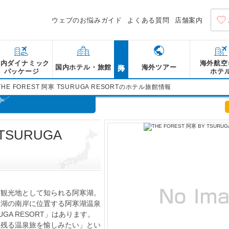
ウェブのお悩みガイド
よくある質問
店舗案内
海外
国内ダイナミック
海外航空
国内ホテル・旅館
海外ツアー
パッケージ
ホテ
THE FOREST 阿寒 TSURUGA RESORTのホテル旅館情報
 TSURUGA
る観光地として知られる阿寒湖。
寒湖の南岸に位置する阿寒湖温泉
RUGA RESORT」はあります。
に残る温泉旅を愉しみたい」とい