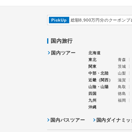
PickUp
総額8,900万円分のクーポンプ
国内旅行
国内ツアー
北海道
東北
青森
関東
茨城
中部・北陸
山梨
近畿（関西）
滋賀
山陰・山陽
鳥取
四国
徳島
九州
福岡
沖縄
国内バスツアー
国内ダイナミッ