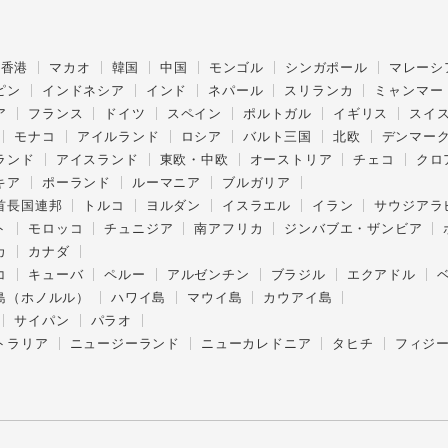
香港
マカオ
韓国
中国
モンゴル
シンガポール
マレーシ
ピン
インドネシア
インド
ネパール
スリランカ
ミャンマー
ア
フランス
ドイツ
スペイン
ポルトガル
イギリス
スイ
モナコ
アイルランド
ロシア
バルト三国
北欧
デンマー
ランド
アイスランド
東欧・中欧
オーストリア
チェコ
クロ
キア
ポーランド
ルーマニア
ブルガリア
首長国連邦
トルコ
ヨルダン
イスラエル
イラン
サウジアラ
ト
モロッコ
チュニジア
南アフリカ
ジンバブエ・ザンビア
カ
カナダ
コ
キューバ
ペルー
アルゼンチン
ブラジル
エクアドル
島（ホノルル）
ハワイ島
マウイ島
カウアイ島
サイパン
パラオ
トラリア
ニュージーランド
ニューカレドニア
タヒチ
フィジ