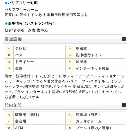
バリアフリー対応
◆
バリアフリールーム
客室内に洋式トイレあり,車椅子利用者用客室あり
食事情報（レストラン情報）
◆
朝食:食事処 夕食:食事処
部屋設備
○
テレビ
○
冷蔵庫
×
バス
○
洗浄機付トイレ
○
ドライヤー
×
加湿器
×
金庫
×
インターネット接続
備考：洗浄機付トイレ,お茶セット,ボディーソープ,コンディショナー,シ
ャワーキャップ,くつろぎ着の作務衣,バスローブ,バスタオル,カミソリ,
シャンプー,個別空調,加湿器,ドライヤー,冷蔵庫,電話,テレビ,湯沸かしポ
ット,ブラシ,インターネット接続(LAN形式),金庫,ハミガキセット,くつ
ろぎ着・たび,タオル
館内施設
○
駐車場（無料）
×
駐車場（有料）
○
宴会場
○
カラオケルーム
×
ATM
×
プール（屋内／通年）