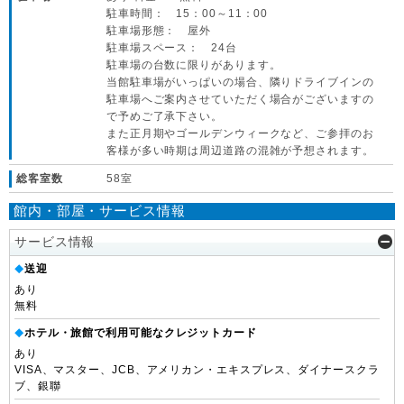
駐車時間： 15：00～11：00
駐車場形態： 屋外
駐車場スペース： 24台
駐車場の台数に限りがあります。
当館駐車場がいっぱいの場合、隣りドライブインの
駐車場へご案内させていただく場合がございますの
で予めご了承下さい。
また正月期やゴールデンウィークなど、ご参拝のお
客様が多い時期は周辺道路の混雑が予想されます。
総客室数
58室
館内・部屋・サービス情報
サービス情報
送迎
◆
あり
無料
ホテル・旅館で利用可能なクレジットカード
◆
あり
VISA、マスター、JCB、アメリカン・エキスプレス、ダイナースクラ
ブ、銀聯