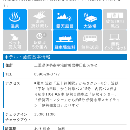
す。
ホテル・旅館基本情報
住所
三重県伊勢市宇治館町岩井田山679-2
TEL
0596-20-3777
アクセス
■電車 近鉄「五十鈴川駅」からタクシー8分、近鉄
「宇治山田駅」から路線バス15分、内宮バス停よ
り徒歩10分 ■お車 伊勢自動車道「伊勢インター」
「伊勢西インター」から約5分 伊勢志摩スカイライ
ン「伊勢側出口」よりすぐ
チェックイン
15:00 11:00
チェックアウト
駐車場
あり 料金： 無料