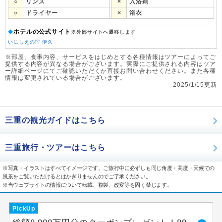
○
リンス
×
入浴剤
○
ドライヤー
×
浴衣
ホテルの公式サイト
◆
※外部サイトへ遷移します
いにしえの宿 伊久
※部屋、食事内容、サービスをはじめとする各種情報はツアーによってご
提供する内容が異なる場合がございます。実際にご提供される内容はツア
ー詳細ページにてご確認いただくか直接お問い合わせください。また各種
情報は変更されている場合がございます。
2025/1/15更新
三重の観光ガイドはこちら
三重旅行・ツアーはこちら
※写真・イラストはすべてイメージです。ご旅行中に必ずしも同じ角度・高度・天候での
風景をご覧いただけるとはかぎりませんのでご了承ください。
※当ウェブサイトの情報について転載、複製、改変等を固く禁じます。
PickUp