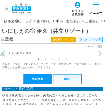
ログイン
メニュー
会員登録
>
>
>
>
阪急交通社トップ
国内旅行
中部・北陸旅行
三重旅行
いにしえの宿 伊久（共立リゾート）
三重県
当社基準：Aランク
ランクについて
2025/1/15更新
※写真・イラストはすべてイメージとなります。実際のツアーにてご提供いたしますお
部屋などとは限りませんのでご了承ください。
施設情報
地図
ホテル・旅館詳細
伊勢神宮 内宮まで徒歩15分。内宮の森へと連なる杜が目の前に広がり、
お伊勢さんとつながっている感覚を味わえる宿。岩風呂と檜風呂、2つの
大浴場に4つの貸切風呂と、趣の異なる湯めぐりをお楽しみいただけま