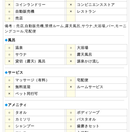
×
コインランドリー
×
コンビニエンスストア
○
自動販売機
×
レストラン
○
売店
備考：売店,自動販売機,禁煙ルーム,露天風呂,サウナ,大浴場,バー,モーニ
ングコール,宅配便
風呂
◆
○
温泉
○
大浴場
○
サウナ
○
露天風呂
×
貸切（露天）風呂
×
源泉かけ流し
サービス
◆
○
マッサージ（有料）
○
宅配便
×
無料送迎
×
ルームサービス
×
ペット同行可
アメニティ
◆
○
タオル
○
ボディソープ
○
カミソリ
○
バスタオル
○
シャンプー
○
歯磨きセット