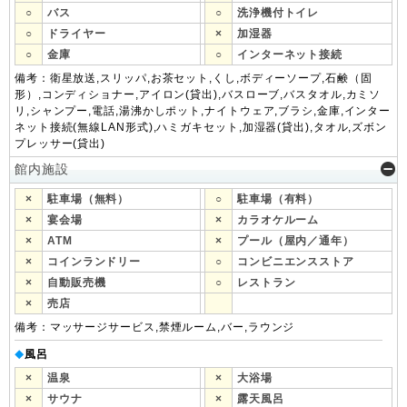
○
バス
○
洗浄機付トイレ
○
ドライヤー
×
加湿器
○
金庫
○
インターネット接続
備考：衛星放送,スリッパ,お茶セット,くし,ボディーソープ,石鹸（固
形）,コンディショナー,アイロン(貸出),バスローブ,バスタオル,カミソ
リ,シャンプー,電話,湯沸かしポット,ナイトウェア,ブラシ,金庫,インター
ネット接続(無線LAN形式),ハミガキセット,加湿器(貸出),タオル,ズボン
プレッサー(貸出)
館内施設
×
駐車場（無料）
○
駐車場（有料）
×
宴会場
×
カラオケルーム
×
ATM
×
プール（屋内／通年）
×
コインランドリー
○
コンビニエンスストア
×
自動販売機
○
レストラン
×
売店
備考：マッサージサービス,禁煙ルーム,バー,ラウンジ
風呂
◆
×
温泉
×
大浴場
×
サウナ
×
露天風呂