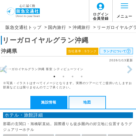
ログイン
メニュー
会員登録
>
>
>
阪急交通社トップ
国内旅行
沖縄旅行
リーガロイヤルグ
リーガロイヤルグラン沖縄
沖縄県
当社基準：Sランク
ランクについて
2026/1/13更新
※写真・イラストはすべてイメージとなります。実際のツアーにてご提供いたしますお
部屋などとは限りませんのでご了承ください。
施設情報
地図
ホテル・旅館詳細
那覇の玄関口・旭橋駅直結。国際通りも徒歩圏内の好立地に位置するラグ
ジュアリーホテル