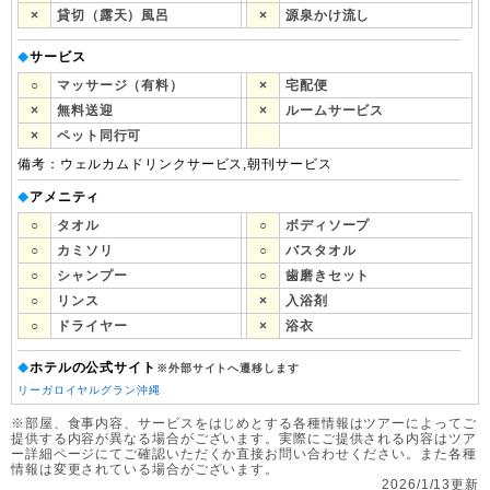
×
貸切（露天）風呂
×
源泉かけ流し
サービス
◆
○
マッサージ（有料）
×
宅配便
×
無料送迎
×
ルームサービス
×
ペット同行可
備考：ウェルカムドリンクサービス,朝刊サービス
アメニティ
◆
○
タオル
○
ボディソープ
○
カミソリ
○
バスタオル
○
シャンプー
○
歯磨きセット
○
リンス
×
入浴剤
○
ドライヤー
×
浴衣
ホテルの公式サイト
◆
※外部サイトへ遷移します
リーガロイヤルグラン沖縄
※部屋、食事内容、サービスをはじめとする各種情報はツアーによってご
提供する内容が異なる場合がございます。実際にご提供される内容はツア
ー詳細ページにてご確認いただくか直接お問い合わせください。また各種
情報は変更されている場合がございます。
2026/1/13更新