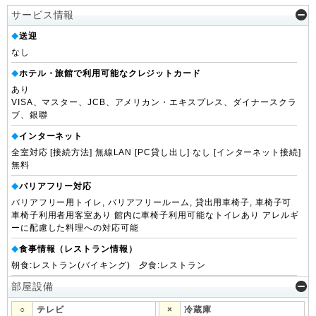
サービス情報
送迎
◆
なし
ホテル・旅館で利用可能なクレジットカード
◆
あり
VISA、マスター、JCB、アメリカン・エキスプレス、ダイナースクラ
ブ、銀聯
インターネット
◆
全室対応 [接続方法] 無線LAN [PC貸し出し] なし [インターネット接続]
無料
バリアフリー対応
◆
バリアフリー用トイレ, バリアフリールーム, 貸出用車椅子, 車椅子可
車椅子利用者用客室あり 館内に車椅子利用可能なトイレあり アレルギ
ーに配慮した料理への対応可能
食事情報（レストラン情報）
◆
朝食:レストラン(バイキング) 夕食:レストラン
部屋設備
○
テレビ
×
冷蔵庫