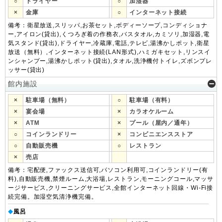
○
ドライヤー
○
加湿器
×
金庫
○
インターネット接続
備考：衛星放送,スリッパ,お茶セット,ボディーソープ,コンディショナ
ー,アイロン(貸出),くつろぎ着の作務衣,バスタオル,カミソリ,加湿器,電
気スタンド(貸出),ドライヤー,冷蔵庫,電話,テレビ,湯沸かしポット,衛星
放送（無料）,インターネット接続(LAN形式),ハミガキセット,リンスイ
ンシャンプー,湯沸かしポット(貸出),タオル,洗浄機付トイレ,ズボンプレ
ッサー(貸出)
館内施設
×
駐車場（無料）
○
駐車場（有料）
×
宴会場
×
カラオケルーム
×
ATM
×
プール（屋内／通年）
○
コインランドリー
×
コンビニエンスストア
○
自動販売機
○
レストラン
×
売店
備考：宅配便,ファックス送信可,パソコン利用可,コインランドリー(有
料),自動販売機,禁煙ルーム,大浴場,レストラン,モーニングコール,マッサ
ージサービス,クリーニングサービス,全館インターネット回線・Wi-Fi接
続完備。加湿空気清浄機完備。
風呂
◆