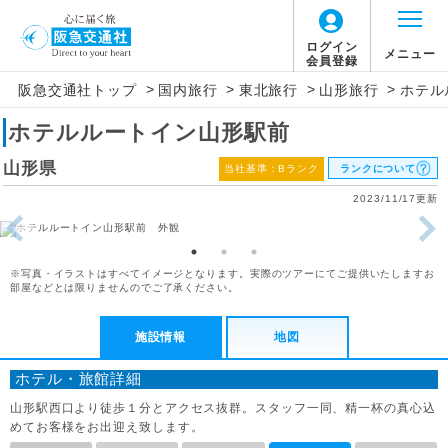
ログイン
メニュー
会員登録
>
>
>
>
阪急交通社トップ
国内旅行
東北旅行
山形旅行
ホテル
ホテルルートイン山形駅前
山形県
当社基準：Bランク
ランクについて
2023/11/17更新
※写真・イラストはすべてイメージとなります。実際のツアーにてご提供いたしますお
部屋などとは限りませんのでご了承ください。
施設情報
地図
ホテル・旅館詳細
山形駅西口より徒歩１分とアクセス抜群。スタッフ一同、精一杯の真心込
めてお客様をお出迎え致します。