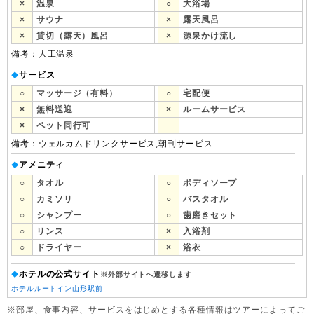
×
温泉
○
大浴場
×
サウナ
×
露天風呂
×
貸切（露天）風呂
×
源泉かけ流し
備考：人工温泉
サービス
◆
○
マッサージ（有料）
○
宅配便
×
無料送迎
×
ルームサービス
×
ペット同行可
備考：ウェルカムドリンクサービス,朝刊サービス
アメニティ
◆
○
タオル
○
ボディソープ
○
カミソリ
○
バスタオル
○
シャンプー
○
歯磨きセット
○
リンス
×
入浴剤
○
ドライヤー
×
浴衣
ホテルの公式サイト
◆
※外部サイトへ遷移します
ホテルルートイン山形駅前
※部屋、食事内容、サービスをはじめとする各種情報はツアーによってご