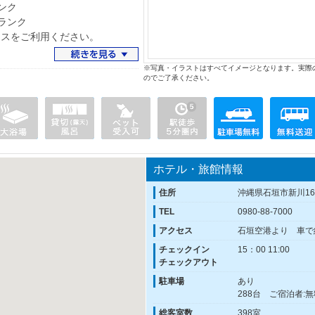
ウィング：Sランク
ィラズ：Aランク
をご利用ください。
※写真・イラストはすべてイメージとなります。実際
のでご了承ください。
ホテル・旅館情報
住所
沖縄県石垣市新川16
TEL
0980-88-7000
アクセス
石垣空港より 車で
チェックイン
15：00 11:00
チェックアウト
駐車場
あり
288台 ご宿泊者:
総客室数
398室