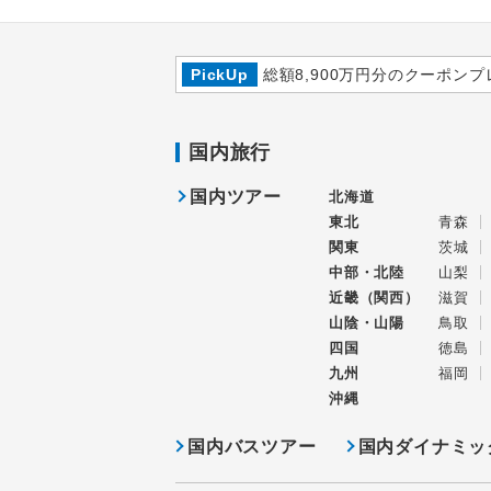
PickUp
総額8,900万円分のクーポンプ
国内旅行
国内ツアー
北海道
東北
青森
関東
茨城
中部・北陸
山梨
近畿（関西）
滋賀
山陰・山陽
鳥取
四国
徳島
九州
福岡
沖縄
国内バスツアー
国内ダイナミッ