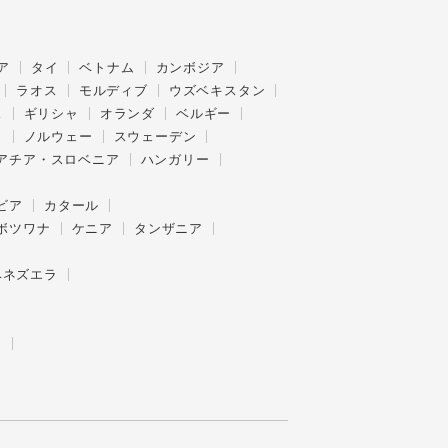
ア
タイ
ベトナム
カンボジア
ラオス
モルディブ
ウズベキスタン
ス
ギリシャ
オランダ
ベルギー
ク
ノルウェー
スウェーデン
アチア・スロベニア
ハンガリー
ビア
カタール
ボツワナ
ケニア
タンザニア
ベネズエラ
ー