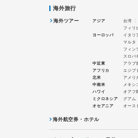
海外旅行
海外ツアー
アジア
台湾
フィリ
ヨーロッパ
イタリ
マルタ
フィン
スロバ
中近東
アラブ
アフリカ
エジプ
北米
アメリ
中南米
メキシ
ハワイ
オアフ
ミクロネシア
グアム
オセアニア
オース
海外航空券・ホテル