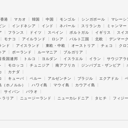
香港
マカオ
韓国
中国
モンゴル
シンガポール
マレーシ
ピン
インドネシア
インド
ネパール
スリランカ
ミャンマー
ア
フランス
ドイツ
スペイン
ポルトガル
イギリス
スイ
モナコ
アイルランド
ロシア
バルト三国
北欧
デンマー
ランド
アイスランド
東欧・中欧
オーストリア
チェコ
クロ
キア
ポーランド
ルーマニア
ブルガリア
首長国連邦
トルコ
ヨルダン
イスラエル
イラン
サウジアラ
ト
モロッコ
チュニジア
南アフリカ
ジンバブエ・ザンビア
カ
カナダ
コ
キューバ
ペルー
アルゼンチン
ブラジル
エクアドル
島（ホノルル）
ハワイ島
マウイ島
カウアイ島
サイパン
パラオ
トラリア
ニュージーランド
ニューカレドニア
タヒチ
フィジ