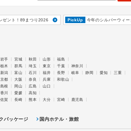
レゼント！89まつり2026
PickUp
今年のシルバーウィー
岩手
宮城
秋田
山形
福島
栃木
群馬
埼玉
東京
千葉
神奈川
新潟
富山
石川
福井
長野
岐阜
静岡
愛知
三重
京都
大阪
奈良
兵庫
和歌山
島根
岡山
広島
山口
香川
愛媛
高知
佐賀
長崎
熊本
大分
宮崎
鹿児島
クパッケージ
国内ホテル・旅館