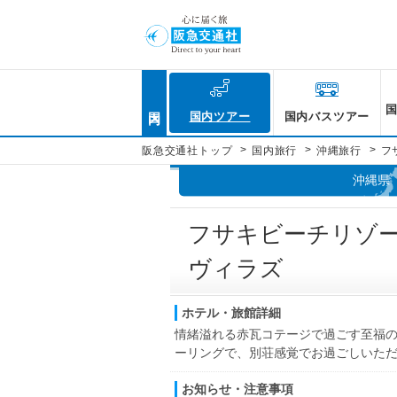
国内
国内ツアー
国内バスツアー
>
>
>
阪急交通社トップ
国内旅行
沖縄旅行
フ
沖縄県
フサキビーチリゾ
ヴィラズ
ホテル・旅館詳細
情緒溢れる赤瓦コテージで過ごす至福の
ーリングで、別荘感覚でお過ごしいた
お知らせ・注意事項