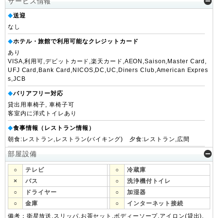
サービス情報
送迎
◆
なし
ホテル・旅館で利用可能なクレジットカード
◆
あり
VISA,利用可,デビットカード,楽天カード,AEON,Saison,Master Card,
UFJ Card,Bank Card,NICOS,DC,UC,Diners Club,American Expres
s,JCB
バリアフリー対応
◆
貸出用車椅子, 車椅子可
客室内に洋式トイレあり
食事情報（レストラン情報）
◆
朝食:レストラン,レストラン(バイキング) 夕食:レストラン,広間
部屋設備
○
テレビ
○
冷蔵庫
×
バス
○
洗浄機付トイレ
○
ドライヤー
○
加湿器
○
金庫
○
インターネット接続
備考：衛星放送,スリッパ,お茶セット,ボディーソープ,アイロン(貸出),