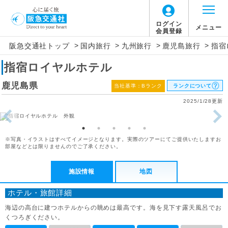
ログイン
メニュー
会員登録
>
>
>
>
阪急交通社トップ
国内旅行
九州旅行
鹿児島旅行
指宿
指宿ロイヤルホテル
鹿児島県
当社基準：Bランク
ランクについて
2025/1/28更新
※写真・イラストはすべてイメージとなります。実際のツアーにてご提供いたしますお
部屋などとは限りませんのでご了承ください。
施設情報
地図
ホテル・旅館詳細
海辺の高台に建つホテルからの眺めは最高です。海を見下す露天風呂でお
くつろぎください。