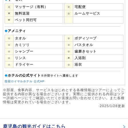
○
マッサージ（有料）
○
宅配便
×
無料送迎
○
ルームサービス
×
ペット同行可
アメニティ
◆
○
タオル
○
ボディソープ
○
カミソリ
○
バスタオル
○
シャンプー
○
歯磨きセット
○
リンス
×
入浴剤
○
ドライヤー
○
浴衣
ホテルの公式サイト
◆
※外部サイトへ遷移します
指宿ロイヤルホテル 公式HP
※部屋、食事内容、サービスをはじめとする各種情報はツアーによってご
提供する内容が異なる場合がございます。実際にご提供される内容はツア
ー詳細ページにてご確認いただくか直接お問い合わせください。また各種
情報は変更されている場合がございます。
2025/1/28更新
鹿児島の観光ガイドはこちら