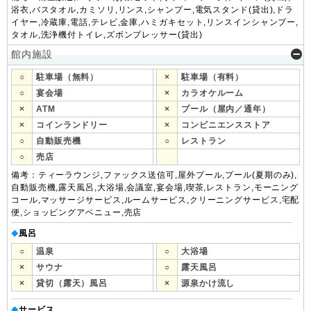
浴衣,バスタオル,カミソリ,リンス,シャンプー,電気スタンド(貸出),ドラ
イヤー,冷蔵庫,電話,テレビ,金庫,ハミガキセット,リンスインシャンプー,
タオル,洗浄機付トイレ,ズボンプレッサー(貸出)
館内施設
○
駐車場（無料）
×
駐車場（有料）
○
宴会場
×
カラオケルーム
×
ATM
×
プール（屋内／通年）
×
コインランドリー
×
コンビニエンスストア
○
自動販売機
○
レストラン
○
売店
備考：ティーラウンジ,ファックス送信可,屋外プール,プール(夏期のみ),
自動販売機,露天風呂,大浴場,会議室,宴会場,喫茶,レストラン,モーニング
コール,マッサージサービス,ルームサービス,クリーニングサービス,宅配
便,ショッピングアベニュー,売店
風呂
◆
○
温泉
○
大浴場
×
サウナ
○
露天風呂
×
貸切（露天）風呂
×
源泉かけ流し
サービス
◆