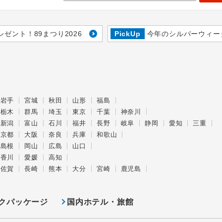
レゼント！89まつり2026
PickUp
今年のシルバーウィー
岩手
宮城
秋田
山形
福島
栃木
群馬
埼玉
東京
千葉
神奈川
新潟
富山
石川
福井
長野
岐阜
静岡
愛知
三重
京都
大阪
奈良
兵庫
和歌山
島根
岡山
広島
山口
香川
愛媛
高知
佐賀
長崎
熊本
大分
宮崎
鹿児島
クパッケージ
国内ホテル・旅館