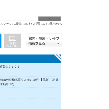
のツアーにてご提供いたしますお部屋などとは限りません
町葉山７１０５
猪苗代磐梯高原ICより約10分 【電車】 JR磐
送迎約10分