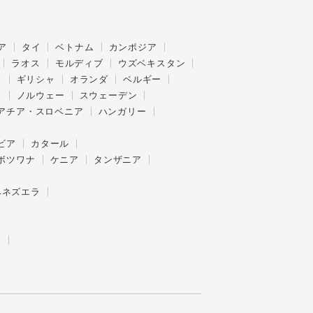
ア
タイ
ベトナム
カンボジア
ラオス
モルディブ
ウズベキスタン
ス
ギリシャ
オランダ
ベルギー
ク
ノルウェー
スウェーデン
アチア・スロベニア
ハンガリー
ビア
カタール
ボツワナ
ケニア
タンザニア
ベネズエラ
ー