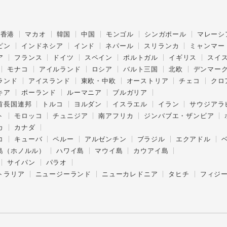
香港
マカオ
韓国
中国
モンゴル
シンガポール
マレーシ
ピン
インドネシア
インド
ネパール
スリランカ
ミャンマー
ア
フランス
ドイツ
スペイン
ポルトガル
イギリス
スイ
モナコ
アイルランド
ロシア
バルト三国
北欧
デンマー
ランド
アイスランド
東欧・中欧
オーストリア
チェコ
クロ
キア
ポーランド
ルーマニア
ブルガリア
首長国連邦
トルコ
ヨルダン
イスラエル
イラン
サウジアラ
ト
モロッコ
チュニジア
南アフリカ
ジンバブエ・ザンビア
カ
カナダ
コ
キューバ
ペルー
アルゼンチン
ブラジル
エクアドル
島（ホノルル）
ハワイ島
マウイ島
カウアイ島
サイパン
パラオ
トラリア
ニュージーランド
ニューカレドニア
タヒチ
フィジ