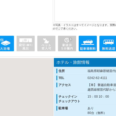
※写真・イラストはすべてイメージとなります。実際
のでご了承ください。
ホテル・旅館情報
住所
福島県耶麻郡猪苗代
TEL
0242-62-4111
アクセス
【車】 磐越自動車道
越西線猪苗代駅から
チェックイン
15：00 10：00
チェックアウト
駐車場
あり
80台（無料）