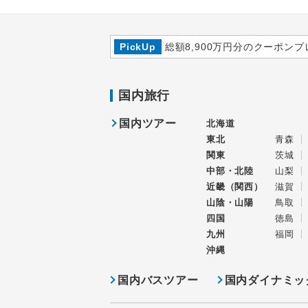
PickUp
総額8,900万円分のクーポンプ
国内旅行
国内ツアー
北海道
東北
青森
関東
茨城
中部・北陸
山梨
近畿（関西）
滋賀
山陰・山陽
鳥取
四国
徳島
九州
福岡
沖縄
国内バスツアー
国内ダイナミッ