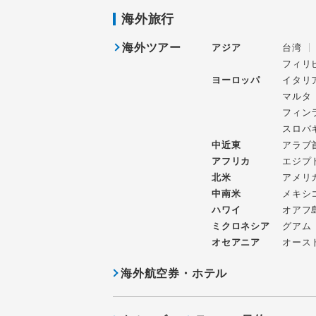
海外旅行
海外ツアー
アジア
台湾
フィリ
ヨーロッパ
イタリ
マルタ
フィン
スロバ
中近東
アラブ
アフリカ
エジプ
北米
アメリ
中南米
メキシ
ハワイ
オアフ
ミクロネシア
グアム
オセアニア
オース
海外航空券・ホテル