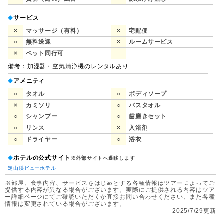
サービス
◆
×
マッサージ（有料）
×
宅配便
○
無料送迎
×
ルームサービス
×
ペット同行可
備考：加湿器・空気清浄機のレンタルあり
アメニティ
◆
○
タオル
○
ボディソープ
×
カミソリ
○
バスタオル
○
シャンプー
○
歯磨きセット
○
リンス
×
入浴剤
○
ドライヤー
○
浴衣
ホテルの公式サイト
◆
※外部サイトへ遷移します
定山渓ビューホテル
※部屋、食事内容、サービスをはじめとする各種情報はツアーによってご
提供する内容が異なる場合がございます。実際にご提供される内容はツア
ー詳細ページにてご確認いただくか直接お問い合わせください。また各種
情報は変更されている場合がございます。
2025/7/29更新