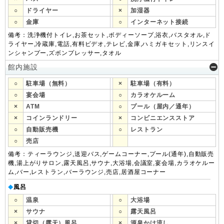
○
ドライヤー
×
加湿器
○
金庫
○
インターネット接続
備考：洗浄機付トイレ,お茶セット,ボディーソープ,浴衣,バスタオル,ド
ライヤー,冷蔵庫,電話,有料ビデオ,テレビ,金庫,ハミガキセット,リンスイ
ンシャンプー,ズボンプレッサー,タオル
館内施設
○
駐車場（無料）
×
駐車場（有料）
○
宴会場
○
カラオケルーム
×
ATM
○
プール（屋内／通年）
×
コインランドリー
×
コンビニエンスストア
○
自動販売機
○
レストラン
○
売店
備考：ティーラウンジ,送迎バス,ゲームコーナー,プール(通年),自動販売
機,湯上がりサロン,露天風呂,サウナ,大浴場,会議室,宴会場,カラオケルー
ム,バー,レストラン,バーラウンジ,売店,居酒屋コーナー
風呂
◆
○
温泉
○
大浴場
×
サウナ
○
露天風呂
×
貸切（露天）風呂
×
源泉かけ流し