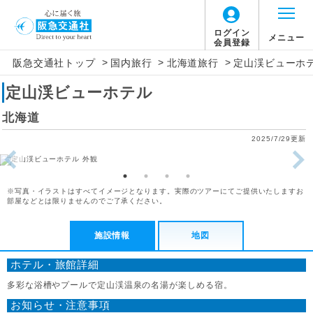
ログイン
メニュー
会員登録
>
>
>
阪急交通社トップ
国内旅行
北海道旅行
定山渓ビューホ
定山渓ビューホテル
北海道
2025/7/29更新
※写真・イラストはすべてイメージとなります。実際のツアーにてご提供いたしますお
部屋などとは限りませんのでご了承ください。
施設情報
地図
ホテル・旅館詳細
多彩な浴槽やプールで定山渓温泉の名湯が楽しめる宿。
お知らせ・注意事項