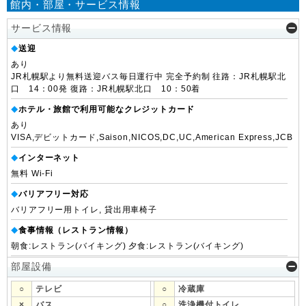
館内・部屋・サービス情報
サービス情報
送迎
◆
あり
JR札幌駅より無料送迎バス毎日運行中 完全予約制 往路：JR札幌駅北
口 14：00発 復路：JR札幌駅北口 10：50着
ホテル・旅館で利用可能なクレジットカード
◆
あり
VISA,デビットカード,Saison,NICOS,DC,UC,American Express,JCB
インターネット
◆
無料 Wi-Fi
バリアフリー対応
◆
バリアフリー用トイレ, 貸出用車椅子
食事情報（レストラン情報）
◆
朝食:レストラン(バイキング) 夕食:レストラン(バイキング)
部屋設備
○
テレビ
○
冷蔵庫
×
バス
○
洗浄機付トイレ