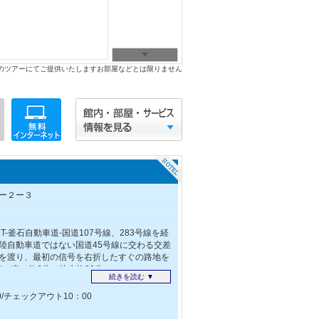
のツアーにてご提供いたしますお部屋などとは限りません
ー２ー３
T-釜石自動車道-国道107号線、283号線を経
陸自動車道ではない国道45号線に交わる交差
を渡り、最初の信号を右折したすぐの路地を
車、車で約6分（徒歩約20分）
続きを読む ▼
/チェックアウト10：00