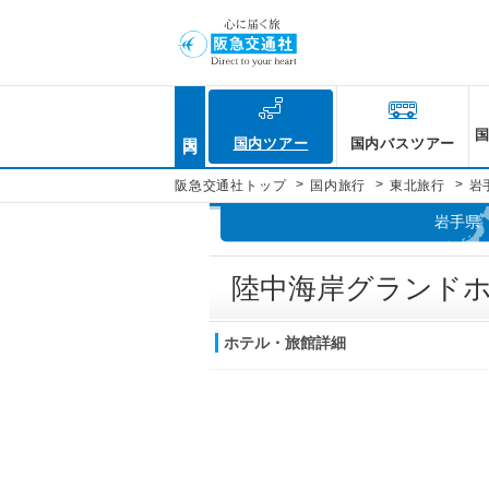
国内
国内ツアー
国内バスツアー
>
>
>
阪急交通社トップ
国内旅行
東北旅行
岩
岩手県
陸中海岸グランド
ホテル・旅館詳細