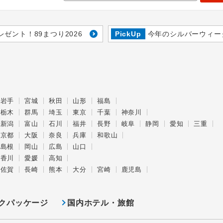
レゼント！89まつり2026
PickUp
今年のシルバーウィー
岩手
宮城
秋田
山形
福島
栃木
群馬
埼玉
東京
千葉
神奈川
新潟
富山
石川
福井
長野
岐阜
静岡
愛知
三重
京都
大阪
奈良
兵庫
和歌山
島根
岡山
広島
山口
香川
愛媛
高知
佐賀
長崎
熊本
大分
宮崎
鹿児島
クパッケージ
国内ホテル・旅館