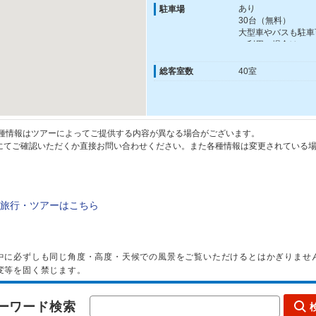
あり
駐車場
30台（無料）
大型車やバスも駐車
ご利用の場合は、ご
総客室数
40室
種情報はツアーによってご提供する内容が異なる場合がございます。
てご確認いただくか直接お問い合わせください。また各種情報は変更されている場
旅行・ツアーはこちら
中に必ずしも同じ角度・高度・天候での風景をご覧いただけるとはかぎりませ
変等を固く禁じます。
ーワード検索