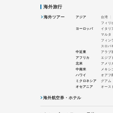
海外旅行
海外ツアー
アジア
台湾
フィリ
ヨーロッパ
イタリ
マルタ
フィン
スロバ
中近東
アラブ
アフリカ
エジプ
北米
アメリ
中南米
メキシ
ハワイ
オアフ
ミクロネシア
グアム
オセアニア
オース
海外航空券・ホテル