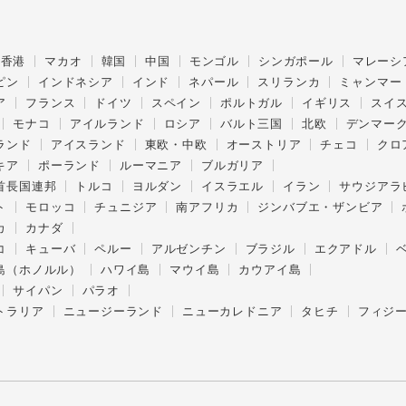
香港
マカオ
韓国
中国
モンゴル
シンガポール
マレーシ
ピン
インドネシア
インド
ネパール
スリランカ
ミャンマー
ア
フランス
ドイツ
スペイン
ポルトガル
イギリス
スイ
モナコ
アイルランド
ロシア
バルト三国
北欧
デンマー
ランド
アイスランド
東欧・中欧
オーストリア
チェコ
クロ
キア
ポーランド
ルーマニア
ブルガリア
首長国連邦
トルコ
ヨルダン
イスラエル
イラン
サウジアラ
ト
モロッコ
チュニジア
南アフリカ
ジンバブエ・ザンビア
カ
カナダ
コ
キューバ
ペルー
アルゼンチン
ブラジル
エクアドル
島（ホノルル）
ハワイ島
マウイ島
カウアイ島
サイパン
パラオ
トラリア
ニュージーランド
ニューカレドニア
タヒチ
フィジ