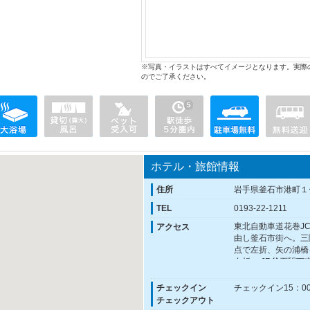
※写真・イラストはすべてイメージとなります。実際
のでご了承ください。
ホテル・旅館情報
住所
岩手県釜石市港町１
TEL
0193-22-1211
東北自動車道花巻JC
アクセス
由し釜石市街へ。三
点で左折、矢の浦橋
左折。 JR釜石駅下
チェックイン
チェックイン15：00
チェックアウト