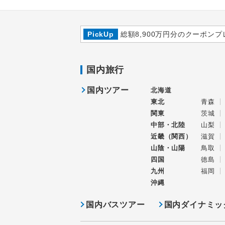
PickUp
総額8,900万円分のクーポンプ
国内旅行
国内ツアー
北海道
東北
青森
関東
茨城
中部・北陸
山梨
近畿（関西）
滋賀
山陰・山陽
鳥取
四国
徳島
九州
福岡
沖縄
国内バスツアー
国内ダイナミッ