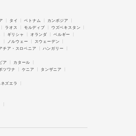
ア
タイ
ベトナム
カンボジア
ラオス
モルディブ
ウズベキスタン
ス
ギリシャ
オランダ
ベルギー
ク
ノルウェー
スウェーデン
アチア・スロベニア
ハンガリー
ビア
カタール
ボツワナ
ケニア
タンザニア
ベネズエラ
ー