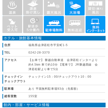
ホテル・旅館基本情報
住所
福島県会津若松市平安町1-5
TEL
0242-28-3370
アクセス
【お車で】 磐越自動車道 会津若松インターより
約4.5km 車で約10分 【電車で】 JR磐越西線 会
津若松駅より車で5分
チェックイン
チェックイン15：00/チェックアウト10：00
チェックアウト
駐車場
あり 平面無料駐車場93台（先着順）
総客室数
155室
館内・部屋・サービス情報