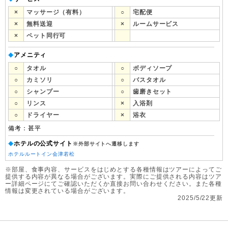
×
マッサージ（有料）
○
宅配便
×
無料送迎
×
ルームサービス
×
ペット同行可
アメニティ
◆
○
タオル
○
ボディソープ
○
カミソリ
○
バスタオル
○
シャンプー
○
歯磨きセット
○
リンス
×
入浴剤
○
ドライヤー
×
浴衣
備考：甚平
ホテルの公式サイト
◆
※外部サイトへ遷移します
ホテルルートイン会津若松
※部屋、食事内容、サービスをはじめとする各種情報はツアーによってご
提供する内容が異なる場合がございます。実際にご提供される内容はツア
ー詳細ページにてご確認いただくか直接お問い合わせください。また各種
情報は変更されている場合がございます。
2025/5/22更新