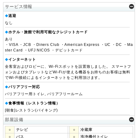
サービス情報
送迎
◆
なし
ホテル・旅館で利用可能なクレジットカード
◆
あり
・VISA ・JCB ・Diners Club ・American Express ・UC ・DC ・Ma
ster Card ・UFJ NICOS ・デビットカード
インターネット
◆
全客室およびロビーに、Wi-Fiスポットを設置致しました。 スマートフ
ォンおよびタブレットなどWi-Fiが使える機器をお持ちのお客様は無料
でWi-Fi接続によるインターネットをご利用頂けます。
バリアフリー対応
◆
バリアフリー用トイレ, バリアフリールーム
食事情報（レストラン情報）
◆
[朝食]レストラン(バイキング)
部屋設備
○
テレビ
○
冷蔵庫
○
バス
○
洗浄機付トイレ