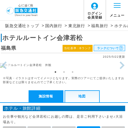
ログイン
メニュー
会員登録
>
>
>
>
阪急交通社トップ
国内旅行
東北旅行
福島旅行
ホテル
ホテルルートイン会津若松
福島県
当社基準：Bランク
ランクについて
2025/5/22更新
※写真・イラストはすべてイメージとなります。実際のツアーにてご提供いたしますお
部屋などとは限りませんのでご了承ください。
施設情報
地図
ホテル・旅館詳細
お仕事や観光など会津若松にお越しの際は、是非ご利用下さいませ♪大浴
場あり。