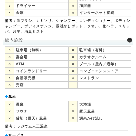
○
ドライヤー
○
加湿器
×
金庫
○
インターネット接続
備考：歯ブラシ、カミソリ、シャンプー、コンディショナー、ボディシ
ャンプー、ボディスポンジ、湯沸かしポット、タオル、靴ベラ、スリッ
パ、甚平、消臭ミスト
館内施設
○
駐車場（無料）
×
駐車場（有料）
×
宴会場
×
カラオケルーム
×
ATM
×
プール（屋内／通年）
○
コインランドリー
×
コンビニエンスストア
○
自動販売機
○
レストラン
×
売店
風呂
◆
×
温泉
○
大浴場
×
サウナ
×
露天風呂
×
貸切（露天）風呂
×
源泉かけ流し
備考：ラジウム人工温泉
サービス
◆