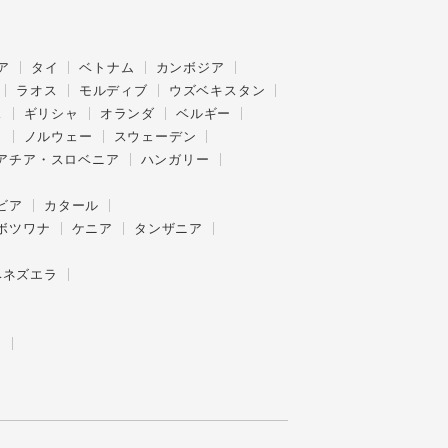
ア
タイ
ベトナム
カンボジア
ラオス
モルディブ
ウズベキスタン
ス
ギリシャ
オランダ
ベルギー
ク
ノルウェー
スウェーデン
アチア・スロベニア
ハンガリー
ビア
カタール
ボツワナ
ケニア
タンザニア
ベネズエラ
ー