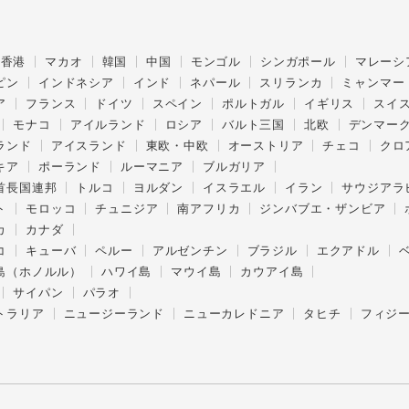
香港
マカオ
韓国
中国
モンゴル
シンガポール
マレーシ
ピン
インドネシア
インド
ネパール
スリランカ
ミャンマー
ア
フランス
ドイツ
スペイン
ポルトガル
イギリス
スイ
モナコ
アイルランド
ロシア
バルト三国
北欧
デンマー
ランド
アイスランド
東欧・中欧
オーストリア
チェコ
クロ
キア
ポーランド
ルーマニア
ブルガリア
首長国連邦
トルコ
ヨルダン
イスラエル
イラン
サウジアラ
ト
モロッコ
チュニジア
南アフリカ
ジンバブエ・ザンビア
カ
カナダ
コ
キューバ
ペルー
アルゼンチン
ブラジル
エクアドル
島（ホノルル）
ハワイ島
マウイ島
カウアイ島
サイパン
パラオ
トラリア
ニュージーランド
ニューカレドニア
タヒチ
フィジ