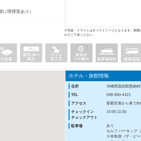
階に喫煙室あり）
※写真・イラストはすべてイメージとなります。実際
のでご了承ください。
ホテル・旅館情報
住所
沖縄県国頭郡恩納村
TEL
098-960-4321
アクセス
那覇空港から車で約
チェックイン
15:00 11:00
チェックアウト
あり
駐車場
セルフ パーキング（1
※本島側（ザ・ビー