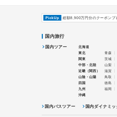
PickUp
総額8,900万円分のクーポンプ
国内旅行
国内ツアー
北海道
東北
青森
関東
茨城
中部・北陸
山梨
近畿（関西）
滋賀
山陰・山陽
鳥取
四国
徳島
九州
福岡
沖縄
国内バスツアー
国内ダイナミッ