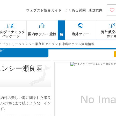
ウェブのお悩みガイド
よくある質問
店舗案内
海外
国内ダイナミック
海外航空
国内ホテル・旅館
海外ツアー
パッケージ
ホテ
イアットリージェンシー瀬良垣アイランド沖縄のホテル旅館情報
ェンシー瀬良垣
恩納村の美しい海に囲まれた瀬良
ールが海にまで続くような、イン
ます。