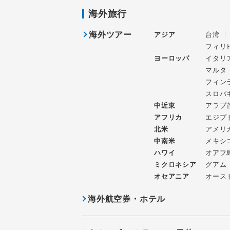
海外旅行
海外ツアー
アジア
台湾
フィリ
ヨーロッパ
イタリ
マルタ
フィン
スロバ
中近東
アラブ
アフリカ
エジプ
北米
アメリ
中南米
メキシ
ハワイ
オアフ
ミクロネシア
グアム
オセアニア
オース
海外航空券・ホテル