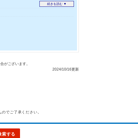
い。
続きを読む ▼
客室にご宿泊の場合は駐車いただいた後、ホ
ゥクトゥクにてメインエントランスまでご案
によりトゥクトゥクが運行できない場合がご
ださい。
合がございます。
2024/10/16更新
んのでご了承ください。
検索する