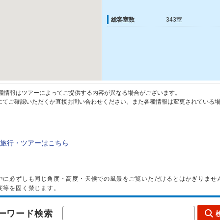
自身でお停めくださ
※ザ・アイランドの
テルオリジナルのト
総客室数
343室
内いたします。
※天候その他の理由
ざいます。ご了承く
種情報はツアーによってご提供する内容が異なる場合がございます。
てご確認いただくか直接お問い合わせください。また各種情報は変更されている場
旅行・ツアーはこちら
中に必ずしも同じ角度・高度・天候での風景をご覧いただけるとはかぎりませ
変等を固く禁じます。
ーワード検索