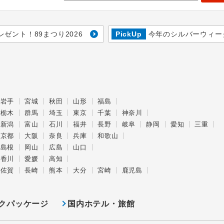
レゼント！89まつり2026
PickUp
今年のシルバーウィー
岩手
宮城
秋田
山形
福島
栃木
群馬
埼玉
東京
千葉
神奈川
新潟
富山
石川
福井
長野
岐阜
静岡
愛知
三重
京都
大阪
奈良
兵庫
和歌山
島根
岡山
広島
山口
香川
愛媛
高知
佐賀
長崎
熊本
大分
宮崎
鹿児島
クパッケージ
国内ホテル・旅館