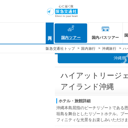
国内
国内ツアー
国内バスツアー
>
>
>
阪急交通社トップ
国内旅行
沖縄旅行
ハ
沖縄県
ハイアットリージ
アイランド沖縄
ホテル・旅館詳細
沖縄本島屈指のビーチリゾートである
垣島を舞台としたリゾートホテル。プ
フィニティな光景をお楽しみいただけ