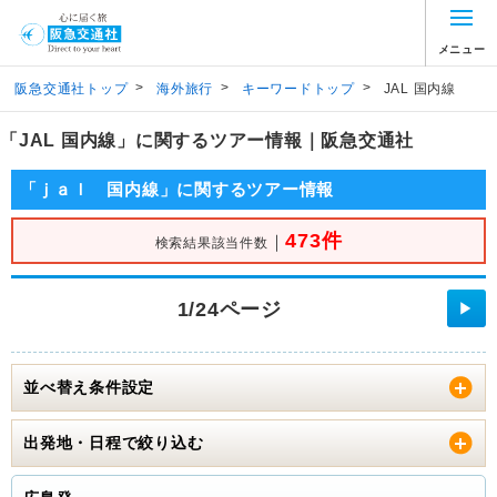
メニュー
>
>
>
阪急交通社トップ
海外旅行
キーワードトップ
JAL 国内線
「JAL 国内線」に関するツアー情報｜阪急交通社
「ｊａｌ 国内線」に関するツアー情報
473件
｜
検索結果該当件数
1/24ページ
▶
並べ替え条件設定
出発地・日程で絞り込む