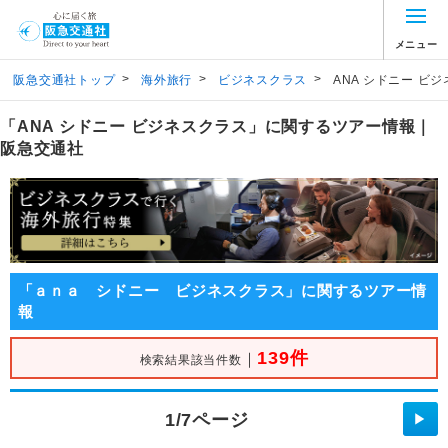
メニュー
>
>
>
阪急交通社トップ
海外旅行
ビジネスクラス
ANA シドニー ビ
「ANA シドニー ビジネスクラス」に関するツアー情報｜
阪急交通社
「ａｎａ シドニー ビジネスクラス」に関するツアー情
報
139件
｜
検索結果該当件数
1/7ページ
▶