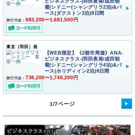
ビジネスクラス-|羽田夜発/成田朝
着|シドニー(シャングリラ2泊)&パ
ース(ダクストン3泊)8日間
683,200〜1,681,500円
旅行代金：
東京（羽田）発
【WEB限定】《2都市周遊》ANA-
ビジネスクラス-|羽田夜発/成田朝
着|シドニー(シャングリラ4泊)&パ
ース(ホリディイン2泊)9日間
736,200〜1,746,200円
旅行代金：
1/7ページ
▶