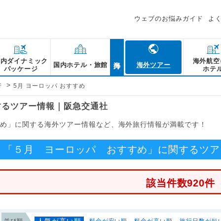
ウェブのお悩みガイド
よ
海外
国内ダイナミック
海外航空
国内ホテル・旅館
海外ツアー
パッケージ
ホテ
>
行
5月 ヨーロッパ おすすめ
するツアー情報｜阪急交通社
すすめ」に関する海外ツアー情報など、海外旅行情報が満載です！
「５月 ヨーロッパ おすすめ」に関するツア
該当件数920件
人気が高い順
並び順
料金が安い順
料金が高い順
旅行日数が短