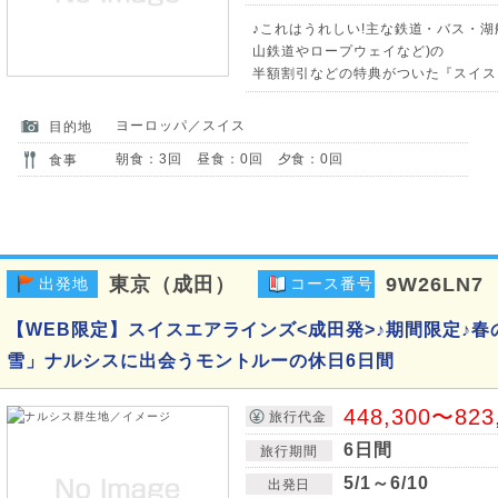
♪これはうれしい!主な鉄道・バス・
山鉄道やロープウェイなど)の
半額割引などの特典がついた『スイスト
ヨーロッパ／スイス
目的地
朝食：3回 昼食：0回 夕食：0回
食事
東京（成田）
9W26LN7
出発地
コース番号
【WEB限定】スイスエアラインズ<成田発>♪期間限定♪春
雪」ナルシスに出会うモントルーの休日6日間
448,300〜823
旅行代金
6日間
旅行期間
5/1～6/10
出発日