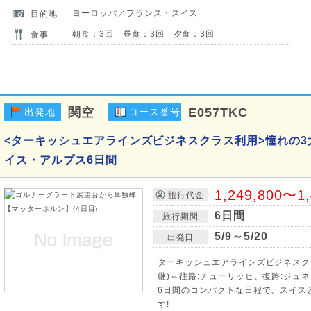
ヨーロッパ／フランス・スイス
目的地
朝食：3回 昼食：3回 夕食：3回
食事
関空
E057TKC
出発地
コース番号
<ターキッシュエアラインズビジネスクラス利用>憧れの3
イス・アルプス6日間
1,249,800〜1
旅行代金
6日間
旅行期間
5/9～5/20
出発日
ターキッシュエアラインズビジネスク
継)⇔往路:チューリッヒ、復路:ジュネ
6日間のコンパクトな日程で、スイス
す!