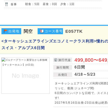
朝食：5回 昼食：0回 夕食：1回
食事
関空
E057TK
出発地
コース番号
<ターキッシュエアラインズエコノミークラス利用>憧れの
スイス・アルプス6日間
499,800〜649
旅行代金
6日間
旅行期間
4/18～5/23
出発日
ターキッシュエアラインズ利用!(関西
リッヒ、復路:ジュネーブ間)
6日間のコンパクトな日程で、スイス
す!
2027年5月16日出発-23日出発は絶