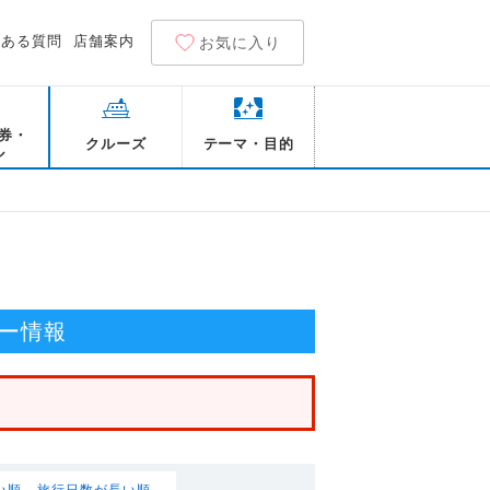
くある質問
店舗案内
お気に入り
券・
クルーズ
テーマ・目的
ル
ー情報
い順
旅行日数が長い順