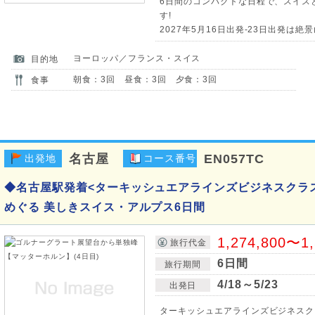
6日間のコンパクトな日程で、スイス
す!
2027年5月16日出発-23日出発は絶
ヨーロッパ／フランス・スイス
目的地
朝食：3回 昼食：3回 夕食：3回
食事
名古屋
EN057TC
出発地
コース番号
◆名古屋駅発着<ターキッシュエアラインズビジネスクラ
めぐる 美しきスイス・アルプス6日間
1,274,800〜1
旅行代金
6日間
旅行期間
4/18～5/23
出発日
ターキッシュエアラインズビジネスク