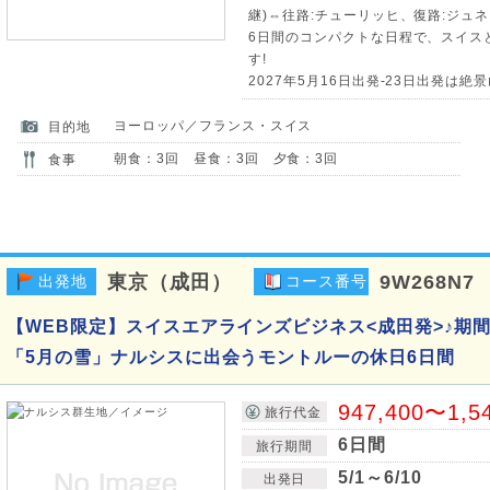
継)⇔往路:チューリッヒ、復路:ジュネ
6日間のコンパクトな日程で、スイス
す!
2027年5月16日出発-23日出発は絶
ヨーロッパ／フランス・スイス
目的地
朝食：3回 昼食：3回 夕食：3回
食事
東京（成田）
9W268N7
出発地
コース番号
【WEB限定】スイスエアラインズビジネス<成田発>♪期
「5月の雪」ナルシスに出会うモントルーの休日6日間
947,400〜1,5
旅行代金
6日間
旅行期間
5/1～6/10
出発日