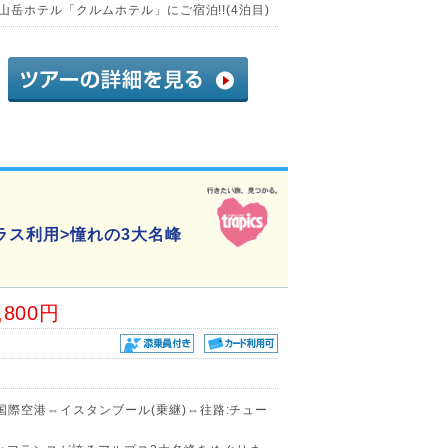
景山岳ホテル「クルムホテル」にご宿泊!!(4泊目)
ラス利用>憧れの3大名峰
,800円
国際空港⇔イスタンブール(乗継)⇔往路:チュー