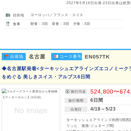
2027年5月16日出発-23日出発は絶
ヨーロッパ／フランス・スイス
目的地
朝食：3回 昼食：3回 夕食：3回
食事
名古屋
EN057TK
出発地
コース番号
◆名古屋駅発着<ターキッシュエアラインズエコノミーク
をめぐる 美しきスイス・アルプス6日間
524,800〜674
旅行代金
6日間
旅行期間
4/18～5/23
出発日
ターキッシュエアラインズ利用!(関西
リッヒ、復路:ジュネーブ間)